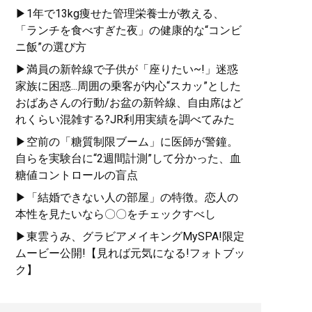
▶1年で13kg痩せた管理栄養士が教える、
「ランチを食べすぎた夜」の健康的な“コンビ
ニ飯”の選び方
▶満員の新幹線で子供が「座りたい~!」迷惑
家族に困惑...周囲の乗客が内心“スカッ”とした
おばあさんの行動/お盆の新幹線、自由席はど
れくらい混雑する?JR利用実績を調べてみた
▶空前の「糖質制限ブーム」に医師が警鐘。
自らを実験台に“2週間計測”して分かった、血
糖値コントロールの盲点
▶「結婚できない人の部屋」の特徴。恋人の
本性を見たいなら〇〇をチェックすべし
▶東雲うみ、グラビアメイキングMySPA!限定
ムービー公開!【見れば元気になる!フォトブッ
ク】