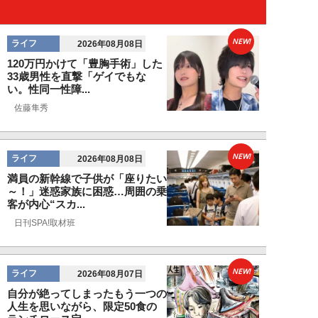
NEW!
ライフ
2026年08月08日
120万円かけて「豊胸手術」した
33歳男性を直撃「ゲイでもな
い。性同一性障...
佐藤隼秀
NEW!
ライフ
2026年08月08日
満員の新幹線で子供が「座りたい
～！」迷惑家族に困惑…周囲の乗
客が内心“スカ...
日刊SPA!取材班
NEW!
ライフ
2026年08月07日
自分が絶ってしまったもう一つの
人生を思いながら、限定50食の