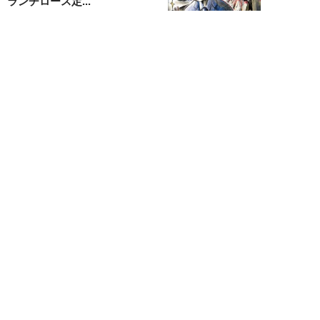
ランチロース定...
カツセマサヒコ
NEW!
ライフ
2026年08月07日
『まだおじさんじゃない』現代中
年 惑いまくり小説【第十章・第
三話 堅山賢一...
鳥トマト
NEW!
ライフ
2026年08月07日
ラーメンを「年間800杯」を食す
35歳男性を直撃。「9年で35キロ
増」も健...
Mr.tsubaking