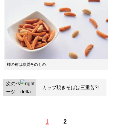
柿の種は糖質そのもの
次のペ
カップ焼きそばは三重苦?!
ージ
1
2