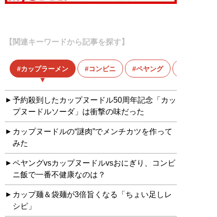
【関連キーワードから記事を探す】
カップラーメン
コンビニ
ペヤング
ラーメン
予約殺到したカップヌードル50周年記念「カッ
プヌードルソーダ」は衝撃の味だった
カップヌードルの“謎肉”でメンチカツを作って
みた
ペヤングvsカップヌードルvsおにぎり、コンビ
ニ飯で一番不健康なのは？
カップ麺＆袋麺が3倍旨くなる「ちょい足しレ
シピ」