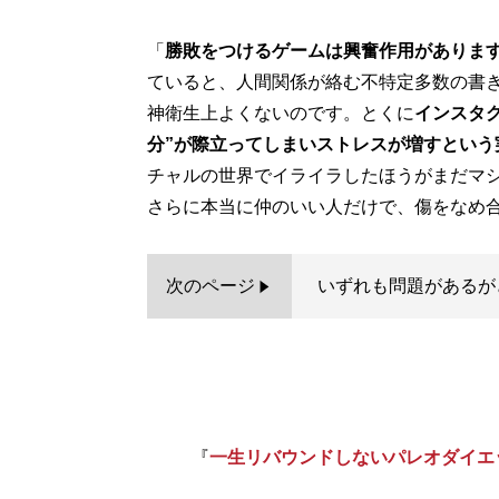
「
勝敗をつけるゲームは興奮作用がありま
ていると、人間関係が絡む不特定多数の書
神衛生上よくないのです。とくに
インスタ
分”が際立ってしまいストレスが増すという
チャルの世界でイライラしたほうがまだマシ
さらに本当に仲のいい人だけで、傷をなめ
次のページ
いずれも問題があるが
『
一生リバウンドしないパレオダイエ