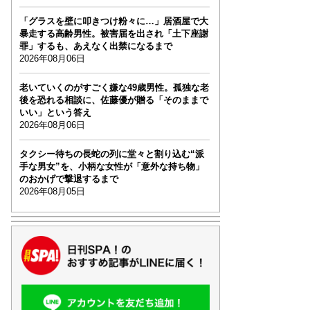
「グラスを壁に叩きつけ粉々に…」居酒屋で大
暴走する高齢男性。被害届を出され「土下座謝
罪」するも、あえなく出禁になるまで
2026年08月06日
老いていくのがすごく嫌な49歳男性。孤独な老
後を恐れる相談に、佐藤優が贈る「そのままで
いい」という答え
2026年08月06日
タクシー待ちの長蛇の列に堂々と割り込む“派
手な男女”を、小柄な女性が「意外な持ち物」
のおかげで撃退するまで
2026年08月05日