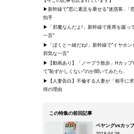
【今この記事も読まれています】
▶新幹線で“窓に素足を乗せる”迷惑客..
拍手
▶「邪魔なんだよ!」新幹線で座席を蹴って
一言”
▶「ぼくと一緒だね!」新幹線で“イヤホン
邪気な一言”
▶【動画あり】「ノーブラ散歩」HカップYo
て“恥ずかしくない”のか聞いてみたら...
▶【人妻告白】不倫する人妻が「相手に求め
得の理由
この特集の前回記事
ペヤングvsカッ
2018.04.28