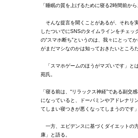
「睡眠の質を上げるために寝る2時間前から
そんな提言を聞くことがあるが、それを実
したついでにSNSのタイムラインをチェック
の“スマホ断ち”というのは、我々にとって
がまだマシなのかは知っておきたいところ
「スマホゲームのほうがマズいです」とは
苑氏。
「寝る前は、“リラックス神経”である副交
になっていると、ドーパミンやアドレナリ
てしまい寝つきが悪くなってしまうのです
一方、エビデンスに基づくダイエットの方
康」と語る。