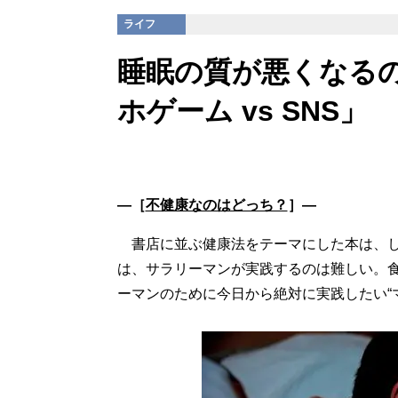
ライフ
睡眠の質が悪くなるの
ホゲーム vs SNS」
―［
不健康なのはどっち？
］―
書店に並ぶ健康法をテーマにした本は、し
は、サラリーマンが実践するのは難しい。
ーマンのために今日から絶対に実践したい“