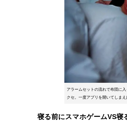
アラームセットの流れで布団に入
クセ。一度アプリを開いてしまえ
寝る前にスマホゲームVS寝る