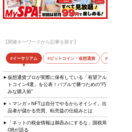
【関連キーワードから記事を探す】
イーサリアム
ビットコイン・仮想通貨
マネー特集
仮想通貨プロが実際に保有している「有望アル
トコイン4選」を公表！バブルで勝つための“巧
みな購入術”
＜マンガ＞NFTは自分でやるからオイシイ。出
品者が儲かる売買、転売益の仕組みとは
「ネットの税金情報は鵜呑みにするな」国税局
OBが語る