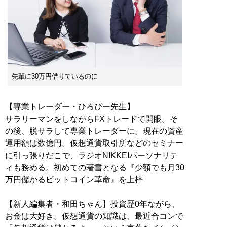
先輩に30万円借りているのに
【専業トレーダー・ひろぴー先生】
サラリーマンをしながらFXトレードで開眼。そ
の後、脱サラして専業トレーダーに。現在の資産
運用額は数億円。仮想通貨取引所などのセミナー
に引っ張りだこで、ラジオNIKKEIパーソナリテ
ィも務める。初めての著書となる『少額でも月30
万円儲かるビットコイン革命』を上梓
【新人編集者・和田ちゃん】投資歴0年ながら、
お金は大好き。仮想通貨の知識は、最近合コンで