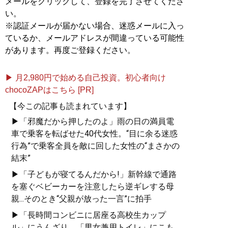
メールをクリックして、登録を完了させてくださ
い。
※認証メールが届かない場合、迷惑メールに入っ
ているか、メールアドレスが間違っている可能性
があります。再度ご登録ください。
▶ 月2,980円で始める自己投資。初心者向け
chocoZAPはこちら [PR]
【今この記事も読まれています】
▶「邪魔だから押したのよ」雨の日の満員電
車で乗客を転ばせた40代女性。“目に余る迷惑
行為”で乗客全員を敵に回した女性の“まさかの
結末”
▶「子どもが寝てるんだから!」新幹線で通路
を塞ぐベビーカーを注意したら逆ギレする母
親...そのとき“父親が放った一言”に拍手
▶「長時間コンビニに居座る高校生カップ
ル」にうんざり。「男女兼用トイレ」にこも