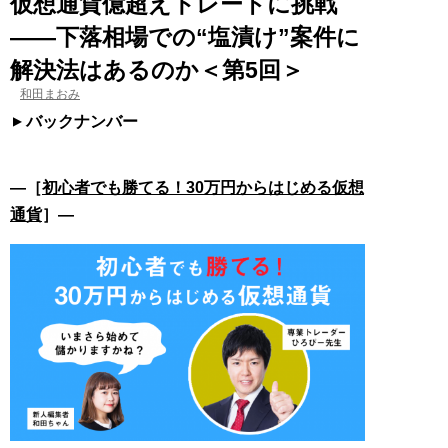
仮想通貨億超えトレードに挑戦
――下落相場での“塩漬け”案件に
解決法はあるのか＜第5回＞
和田まおみ
バックナンバー
―［
初心者でも勝てる！30万円からはじめる仮想
通貨
］―