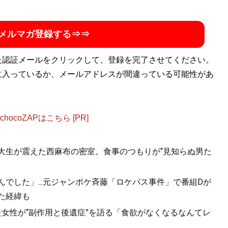
た、紙媒体だけでなくOCEANSウェブやDiyer(s)をはじ
ットや美容、グルメ、スポーツ、カルチャーといった多ジャ
メルマガ登録する⇒⇒
る。
た認証メールをクリックして、登録を完了させてください。
に入っているか、メールアドレスが間違っている可能性があ
ocoZAPはこちら [PR]
女子大生が震えた西麻布の密室。食事のつもりが“見知らぬ男た
んでした」...元ジャンポケ斉藤「ロケバス事件」で番組Dが
た経緯も
た女性が“副作用と後遺症”を語る「食欲がなくなるなんてレ