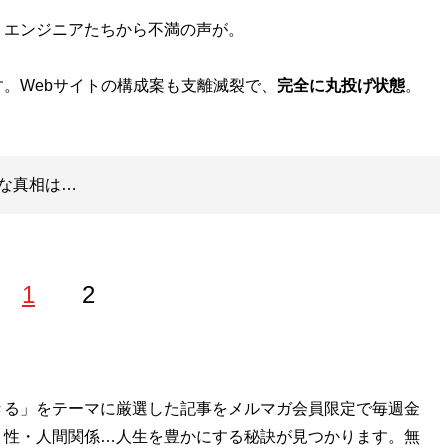
エンジニアたちから不満の声が。
。Webサイトの構成案も支離滅裂で、
完全に丸投げ状態
。
な真相は…
1
2
フリーランスとして独立。GETON！（学習研究社）、ストリ
きる」をテーマに厳選した記事をメルマガ会員限定で毎週金
（宝島社）、411、GOOUT、THE DAY（すべて三栄書
・性・人間関係…人生を豊かにする秘訣が見つかります。無