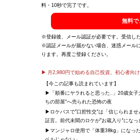
房）など、ファッション誌を中心に活動する。ま
料・10秒で完了です。
めとするWEBマガジンも担当。その他、ペ
無料で
ンルに携わり、メディア問わず寄稿してい
※登録後、メール認証が必要です。受信し
記事一覧へ
※認証メールが届かない場合、迷惑メール
ります。再度ご登録ください。
▶ 月2,980円で始める自己投資。初心者向けch
【今この記事も読まれています】
▶「順番にヤラれると思った...」20歳
ちの部屋”へ売られた恐怖の夜
▶ロケバスで“口腔性交”は「信じられませ
証言。前代未聞のロケが“お蔵入り”になっ
▶マンジャロ使用で「体重38kg」になっ
ベルじゃない」