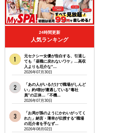
24時間更新
人気ランキング
元セクシー女優が告白する、引退し
ても「昼職に戻れないワケ」…高収
入よりも厄介な“...
2026年07月30日
「あの人がいるだけで職場がしんど
い」約4割が遭遇している“毒社
員”の正体…「不機...
2026年07月30日
「お局が孫のようにかわいがってく
れた」納言・薄幸が伝授する“職場
の厄介者を手なず...
2026年08月02日