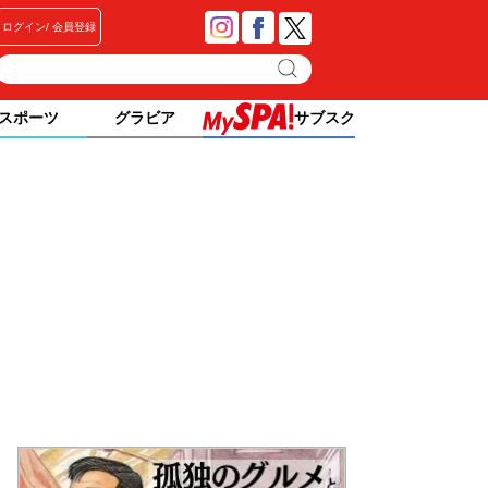
ログイン
会員登録
スポーツ
グラビア
サブスク