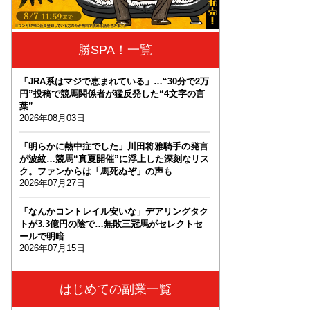
勝SPA！一覧
「JRA系はマジで恵まれている」…“30分で2万
円”投稿で競馬関係者が猛反発した“4文字の言
葉”
2026年08月03日
「明らかに熱中症でした」川田将雅騎手の発言
が波紋…競馬“真夏開催”に浮上した深刻なリス
ク。ファンからは「馬死ぬぞ」の声も
2026年07月27日
「なんかコントレイル安いな」デアリングタク
トが3.3億円の陰で…無敗三冠馬がセレクトセ
ールで明暗
2026年07月15日
はじめての副業一覧