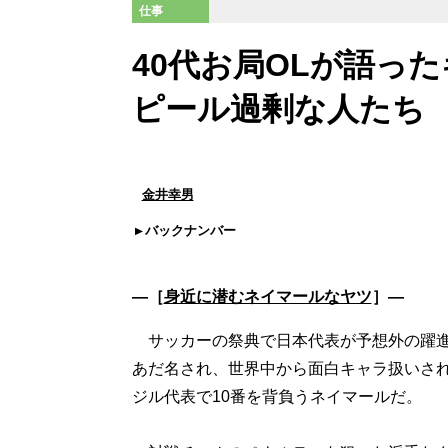
仕事
40代お局OLが語っ
ピール過剰な人たち
金井幸男
バックナンバー
―［
身近に潜むネイマールなヤツ
］―
サッカーの祭典で日本代表が予想外の躍進を
あだ名され、世界中から面白キャラ扱いさ
ジル代表で10番を背負うネイマールだ。