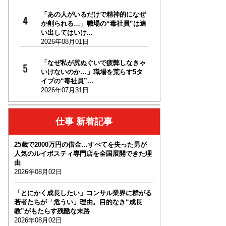
「あの人がいるだけで精神的になぜ
か削られる…」職場の“毒社員”は追
い出してはいけ...
2026年08月01日
「なぜ私が尻ぬぐいで疲弊しなきゃ
いけないのか…」職場を荒らす5タ
イプの“毒社員”...
2026年07月31日
仕事 新着記事
25歳で2000万円の借金…すべてを失った男が
人気のルイボスティ専門店を全国展開できた理
由
2026年08月02日
「とにかく成長したい」コンサル業界に群がる
若者たちが「危うい」理由。目的なき“成長
教”がもたらす残酷な末路
2026年08月02日