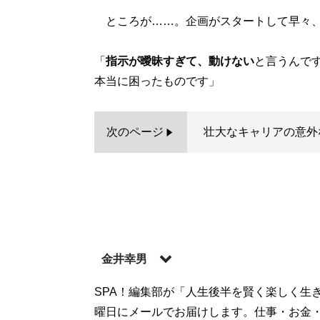
ところが……。企画がスタートして早々、
「
指示が曖昧すぎて、動けない
と言うんです
本当に困ったものです」
次のページ
壮大なキャリアの意外
金井幸男
編集プロダクション勤務を経て、2002年に
SPA！編集部が「人生後半を賢く楽しく生
ートJACK（KK ベストセラーズ）、スマート
曜日にメールでお届けします。仕事・お金