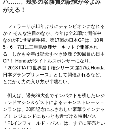
ハ……。幾多の名勝負の記憶が今よみ
がえる！
フェラーリが11年ぶりにチャンピオンになれる
か？ そんな注目のなか、今年は全21戦で開催中
なのがF1世界選手権。第17戦の日本GPは、10月
5・6・7日に三重県鈴鹿サーキットで開催され
る。しかも今年は記念すべき鈴鹿で30回目の日本
GP！ Hondaがタイトルスポンサーになり、
「2018 FIA F1世界選手権シリーズ 第17戦 Honda
日本グランプリレース」として開催されるなど、
とにかく力の入り方が半端ない。
例えば、過去29大会でインパクトを残したレジ
ェンドマシン＆ゲストによるデモンストレーショ
ンランは、30回記念にふさわしい豪華ラインナッ
プ！ レジェンドにもっとも近づける特別パス
「F1インフィールド・パス」は、すでに完売とい