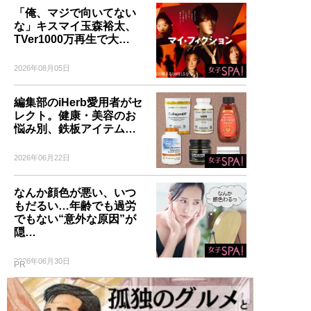
「俺、マジで向いてない
な」キスマイ玉森裕太、
TVer1000万再生で大…
2026年08月05日
編集部のiHerb愛用者がセ
レクト。健康・美容のお
悩み別、鉄板アイテム…
2026年06月22日
なんか顔色が悪い、いつ
もだるい…年齢でも過労
でもない“意外な原因”が
隠…
2026年06月30日
PR