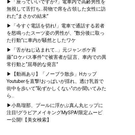
▶「座っていいですか?」電車内で高齢男性を
無視して舌打ち...荷物で席を占領した女性に訪
れた“まさかの結末”
▶「今すぐ電話を切れ!」電車で通話する若者
を怒鳴ったスーツ姿の男性が、“数分後に取っ
た行動”に車内が騒然としたワケ
▶「舌がねじ込まれて...」元ジャンポケ斉
藤“ロケバス事件”で被害者が証言、車内での異
常行動と“屈辱的な発言”
▶【動画あり】「ノーブラ散歩」Hカップ
Youtuberを直撃!おっぱいが揺れ、透け乳首で
街中を歩いて“恥ずかしくない”のか聞いてみた
ら...
▶小島瑠那、プールに浮かぶ真ん丸ヒップに
注目!グラビアメイキングMySPA!限定ムービ
ー公開!【美女検索】