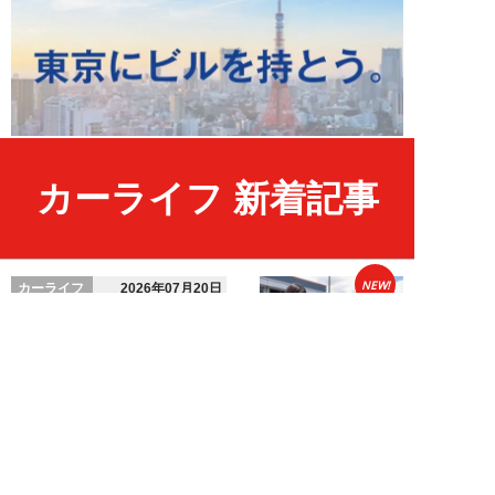
カーライフ 新着記事
NEW!
カーライフ
2026年07月20日
ディーラーでタイヤを交換するの
は損？元社員がこっそり教える
「実はお得に交換...
宇野源一
NEW!
カーライフ
2026年07月10日