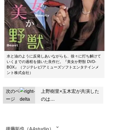
水と油のように反発しあいながらも、徐々に打ち解けて
いくまでの過程を描いた良作だ。『美女か野獣 DVD-
BOX』（フジテレビ/アミューズソフトエンタテインメ
ント株式会社）
次のペ
上野樹里×玉木宏が共演した
ージ
のは…
後藤拓也（A4studio）