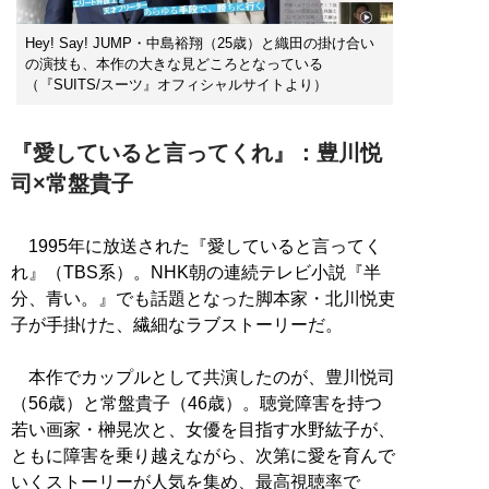
Hey! Say! JUMP・中島裕翔（25歳）と織田の掛け合い
の演技も、本作の大きな見どころとなっている
（『SUITS/スーツ』オフィシャルサイトより）
『愛していると言ってくれ』：豊川悦
司×常盤貴子
1995年に放送された『愛していると言ってく
れ』（TBS系）。NHK朝の連続テレビ小説『半
分、青い。』でも話題となった脚本家・北川悦吏
子が手掛けた、繊細なラブストーリーだ。
本作でカップルとして共演したのが、豊川悦司
（56歳）と常盤貴子（46歳）。聴覚障害を持つ
若い画家・榊晃次と、女優を目指す水野紘子が、
ともに障害を乗り越えながら、次第に愛を育んで
いくストーリーが人気を集め、最高視聴率で