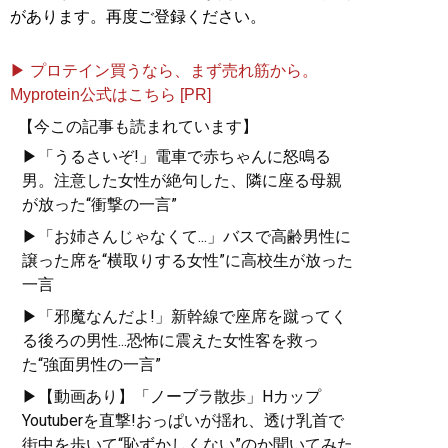
があります。再度ご登録ください。
▶ プロテイン買うなら、まず売れ筋から。
Myprotein公式はこちら [PR]
【今この記事も読まれています】
▶「うるさいぞ!」電車で赤ちゃんに怒鳴る
男。注意した女性が絶句した、隣に座る母親
が放った“衝撃の一言”
▶「お姉さんじゃなくて...」バスで高齢男性に
譲った席を“横取りする女性”に高校生が放った
一言
▶「邪魔なんだよ!」新幹線で座席を蹴ってく
る後ろの男性...恐怖に震えた女性客を救っ
た“強面男性の一言”
▶【動画あり】「ノーブラ散歩」Hカップ
Youtuberを直撃!おっぱいが揺れ、透け乳首で
街中を歩いて“恥ずかしくない”のか聞いてみた