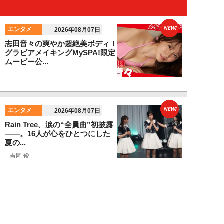
NEW!
エンタメ
2026年08月07日
志田音々の爽やか超絶美ボディ！
グラビアメイキングMySPA!限定
ムービー公...
NEW!
エンタメ
2026年08月07日
Rain Tree、涙の“全員曲”初披露
――。16人が心をひとつにした
夏の...
吉岡 俊
NEW!
エンタメ
2026年08月06日
「昼の生放送中に脱いで水着に」
元ミニスカポリス・大原かおり
（50歳）が振り...