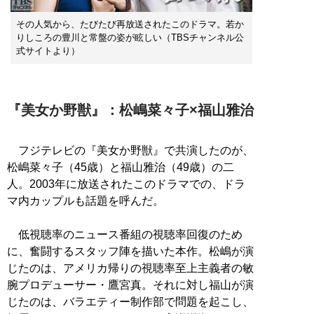
その人気から、たびたび再放送されたこのドラマ。若か
りしころの豊川と常盤の姿が眩しい（TBSチャンネル公
式サイトより）
『美女か野獣』：松嶋菜々子×福山雅治
フジテレビの『美女か野獣』で共演したのが、
松嶋菜々子（45歳）と福山雅治（49歳）の二
人。2003年に放送されたこのドラマでの、ドラ
マ内カップルも話題を呼んだ。
低視聴率のニュース番組の視聴率回復のため
に、奮闘するスタッフ陣を描いた本作。松嶋が演
じたのは、アメリカ帰りの視聴率至上主義者の敏
腕プロデューサー・鷹宮真。それに対し福山が演
じたのは、バラエティー制作部で問題を起こし、