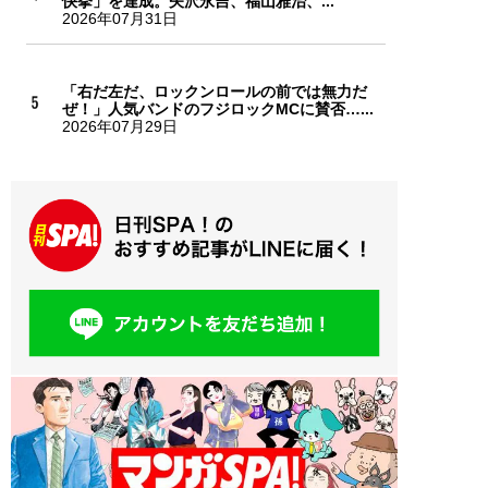
快挙」を達成。矢沢永吉、福山雅治、...
2026年07月31日
「右だ左だ、ロックンロールの前では無力だ
ぜ！」人気バンドのフジロックMCに賛否…...
2026年07月29日