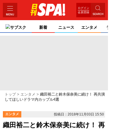
ログイン
会員登録
サブスク
新着
ニュース
エンタメ
ライフ
トップ
エンタメ
織田裕二と鈴木保奈美に続け！ 再共演
してほしいドラマ内カップル4選
エンタメ
投稿日：2018年11月03日 15:50
織田裕二と鈴木保奈美に続け！ 再