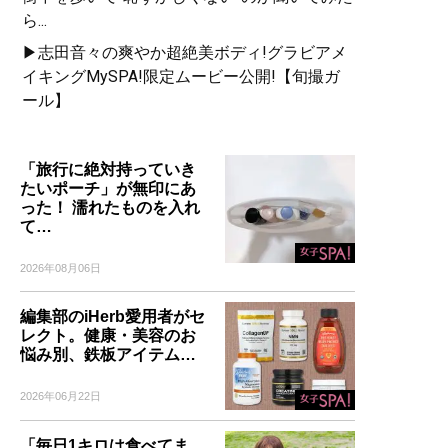
ら...
▶志田音々の爽やか超絶美ボディ!グラビアメ
イキングMySPA!限定ムービー公開!【旬撮ガ
ール】
「旅行に絶対持っていき
たいポーチ」が無印にあ
った！ 濡れたものを入れ
て…
2026年08月06日
編集部のiHerb愛用者がセ
レクト。健康・美容のお
悩み別、鉄板アイテム…
2026年06月22日
「毎日1キロは食べてま