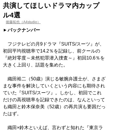
共演してほしいドラマ内カップ
ル4選
後藤拓也（A4studio）
バックナンバー
フジテレビの月9ドラマ『SUITS/スーツ』が、
初回平均視聴率で14.2％を記録し、前クールの
『絶対零度～未然犯罪潜入捜査～』初回10.6％を
大きく上回り、話題を集めた。
織田裕二（50歳）演じる敏腕弁護士が、さまざ
まな事件を解決していくという内容にも期待され
ていた『SUITS/スーツ』。しかし、初回でこれ
だけの高視聴率を記録できたのは、なんといって
も織田と鈴木保奈美（52歳）の再共演も要因だっ
たはず。
織田×鈴木といえば、言わずと知れた『東京ラ