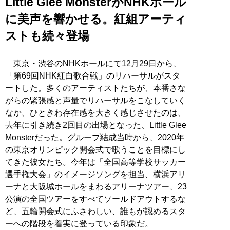
Little Glee MonsterがNHKホール
に美声を響かせる。紅組アーティ
ストも続々登場
東京・渋谷のNHKホールにて12月29日から、
「第69回NHK紅白歌合戦」のリハーサルがスタ
ートした。多くのアーティストたちが、本番さな
がらの緊張感と声量でリハーサルをこなしていく
なか、ひときわ存在感を大きく感じさせたのは、
去年に引き続き2回目の出場となった、Little Glee
Monsterだった。グループ結成当時から、2020年
の東京オリンピック開会式で歌うことを目標にし
てきた彼女たち。今年は「全国高等学校サッカー
選手権大会」のイメージソングを担当、横浜アリ
ーナと大阪城ホールをまわるアリーナツアー、23
公演の全国ツアーをすべてソールドアウトするな
ど、五輪開会式にふさわしい、誰もが認めるスタ
ーへの階段を着実に登っている印象だ。