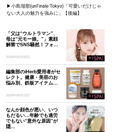
▶小島瑠那(unFinale Tokyo)「可愛いだけじゃ
ない大人の魅力を強みに」【後編】
「父は“ウルトラマン”、
母は“元モー娘。”」素顔
解禁でSNS騒然！フォ…
2026年05月02日
編集部のiHerb愛用者がセ
レクト。健康・美容のお
悩み別、鉄板アイテム…
2026年06月22日
なんか顔色が悪い、いつ
もだるい…年齢でも過労
でもない“意外な原因”が
隠…