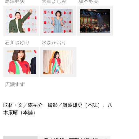
島津亜矢
天童よしみ
坂本冬美
石川さゆり
水森かおり
広瀬すず
取材・文／森祐介 撮影／難波雄史（本誌）、八
木康晴（本誌）