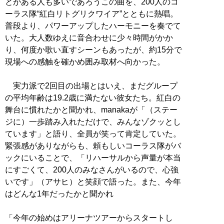
とがある人も多いであろうこの曲を、200人のコ
ーラス隊“紅白リトグリクワイア”とともに熱唱。
普段より、パワーアップしたハーモニーを奏でて
いた。大人数ゆえに音合わせに少々時間がかか
り、何度か歌い直すシーンもあったが、約15分で
現場への感触を確かめ囲み取材へ向かった。
実力派で2回目の出場とはいえ、まだグループ
の平均年齢は19.2歳に満たない彼女たち。紅白の
舞台に慣れたかと聞かれ、manakaが「（ステー
ジに）一歩踏み入れただけで、みんなゾクッとし
ています」と語り、全員が笑って肯定していた。
緊張感がありながらも、頼もしいコーラス隊がバ
ックにいることで、「リハーサルから声量が本当
にすごくて、200人のみなさんがいるので、心強
いです」（アサヒ）と笑顔で語った。また、今年
はどんな1年だったかと聞かれ
「今年の始めはアリーナツアーからスタートし