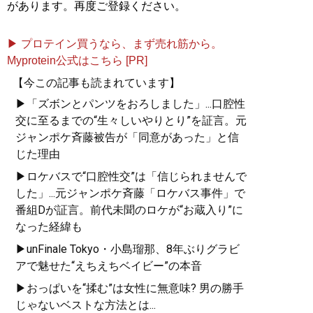
があります。再度ご登録ください。
▶ プロテイン買うなら、まず売れ筋から。
Myprotein公式はこちら [PR]
【今この記事も読まれています】
▶「ズボンとパンツをおろしました」...口腔性
交に至るまでの“生々しいやりとり”を証言。元
ジャンポケ斉藤被告が「同意があった」と信
じた理由
▶ロケバスで“口腔性交”は「信じられませんで
した」...元ジャンポケ斉藤「ロケバス事件」で
番組Dが証言。前代未聞のロケが“お蔵入り”に
なった経緯も
▶unFinale Tokyo・小島瑠那、8年ぶりグラビ
アで魅せた“えちえちベイビー”の本音
▶おっぱいを“揉む”は女性に無意味? 男の勝手
じゃないベストな方法とは...