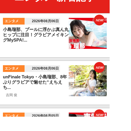
NEW!
エンタメ
2026年08月06日
小島瑠那、プールに浮かぶ真ん丸
ヒップに注目！グラビアメイキン
グMySPA!...
NEW!
エンタメ
2026年08月06日
unFinale Tokyo・小島瑠那、8年
ぶりグラビアで魅せた“えちえ
ち...
吉岡 俊
NEW!
エンタメ
2026年08月05日
東雲うみ、グラビアメイキング
MySPA!限定ムービー公開！【見