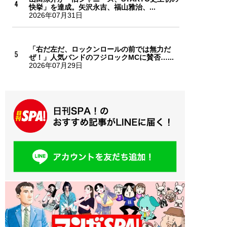
快挙」を達成。矢沢永吉、福山雅治、...
2026年07月31日
「右だ左だ、ロックンロールの前では無力だ
ぜ！」人気バンドのフジロックMCに賛否…...
2026年07月29日