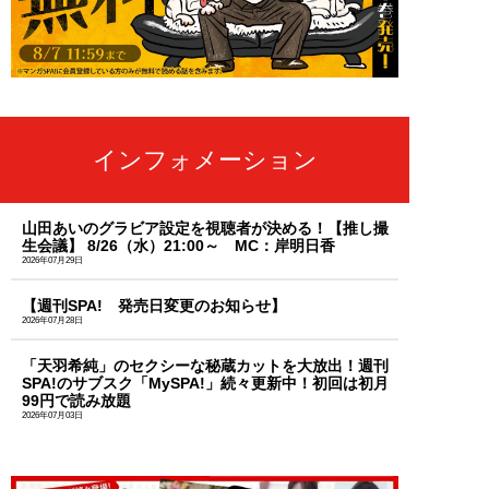
インフォメーション
山田あいのグラビア設定を視聴者が決める！【推し撮
生会議】 8/26（水）21:00～ MC：岸明日香
2026年07月29日
【週刊SPA! 発売日変更のお知らせ】
2026年07月28日
「天羽希純」のセクシーな秘蔵カットを大放出！週刊
SPA!のサブスク「MySPA!」続々更新中！初回は初月
99円で読み放題
2026年07月03日