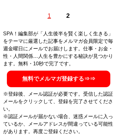
西村博之（にしむらひろゆき）1976年、神奈川県生ま
1
2
れ。東京都・赤羽に移り住み、中央大学に進学後、在学
中に米国・アーカンソー州に留学。1999年に開設した
「２ちゃんねる」、2005年に就任した「ニコニコ動画」
SPA！編集部が「人生後半を賢く楽しく生きる」
の元管理人。現在は英語圏最大の掲示板サイト
をテーマに厳選した記事をメルマガ会員限定で毎
「4chan」の管理人を務め、フランスに在住。たまに日
週金曜日にメールでお届けします。仕事・お金・
本にいる。週刊SPA!で10年以上連載を担当。新刊『
賢い
性・人間関係…人生を豊かにする秘訣が見つかり
人が自然とやっている ズルい言いまわし
』
ます。無料・10秒で完了です。
『
賢い人が自然とやって
無料でメルマガ登録する⇒⇒
いる ズルい言いまわ
し
』
※登録後、メール認証が必要です。受信した認証
メールをクリックして、登録を完了させてくださ
仕事やプライベートで言
い。
葉に困ったとき…ひろゆ
※認証メールが届かない場合、迷惑メールに入っ
きなら、こう言う！
ているか、メールアドレスが間違っている可能性
50のシチュエーション別
があります。再度ご登録ください。
に超具体的な「言い換え