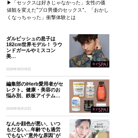
▶「セックスは好きじゃなかった」女性の価
値観を変えた“プロ男優のセックス”。「おかし
2ちゃんねる創設者・ひろゆ
くなっちゃった」衝撃体験とは
き氏の新刊は“教育＆子育て
論” ※本の著者印税は、児
童養護施設へのパソコン寄
ダルビッシュの息子は
贈に充てられます。
182cm世界モデル！ ラウ
ンドガールやミスコン
美…
2026年08月05日
記事一覧へ
編集部のiHerb愛用者がセ
レクト。健康・美容のお
悩み別、鉄板アイテム…
2026年06月22日
なんか顔色が悪い、いつ
もだるい…年齢でも過労
でもない“意外な原因”が