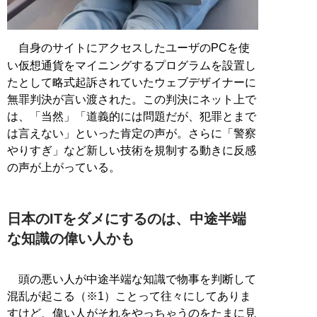
自身のサイトにアクセスしたユーザのPCを使
い仮想通貨をマイニングするプログラムを設置し
たとして略式起訴されていたウェブデザイナーに
無罪判決が言い渡された。この判決にネット上で
は、「当然」「道義的には問題だが、犯罪とまで
は言えない」といった肯定の声が。さらに「警察
やりすぎ」など新しい技術を規制する動きに反感
の声が上がっている。
日本のITをダメにするのは、中途半端
な知識の偉い人かも
頭の悪い人が中途半端な知識で物事を判断して
混乱が起こる（※1）ことって往々にしてありま
すけど、偉い人がそれをやっちゃうのをたまに見