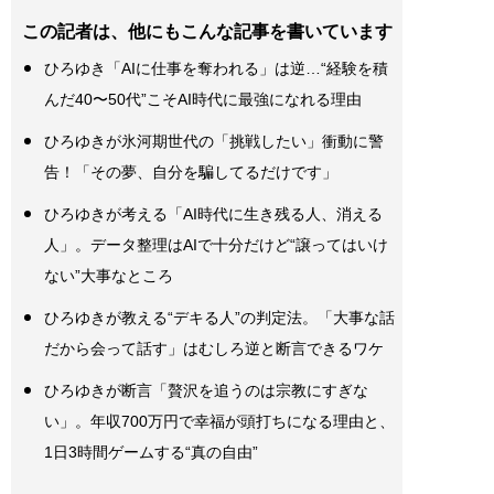
この記者は、他にもこんな記事を書いています
ひろゆき「AIに仕事を奪われる」は逆…“経験を積
んだ40〜50代”こそAI時代に最強になれる理由
ひろゆきが氷河期世代の「挑戦したい」衝動に警
告！「その夢、自分を騙してるだけです」
ひろゆきが考える「AI時代に生き残る人、消える
人」。データ整理はAIで十分だけど“譲ってはいけ
ない”大事なところ
ひろゆきが教える“デキる人”の判定法。「大事な話
だから会って話す」はむしろ逆と断言できるワケ
ひろゆきが断言「贅沢を追うのは宗教にすぎな
い」。年収700万円で幸福が頭打ちになる理由と、
1日3時間ゲームする“真の自由”