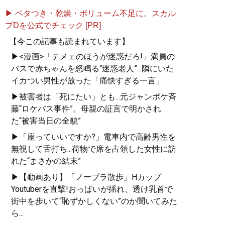
術」を伝授。
▶ ベタつき・乾燥・ボリューム不足に。スカル
プDを公式でチェック [PR]
【今この記事も読まれています】
▶<漫画>「テメェのほうが迷惑だろ!」満員の
『
ざんねんなインターネッ
バスで赤ちゃんを怒鳴る“迷惑老人”...隣にいた
ト
』
イカつい男性が放った「痛快すぎる一言」
日本のインターネット上で
▶被害者は「死にたい」とも...元ジャンポケ斉
起こる様々な炎上事件や犯
藤“ロケバス事件”。母親の証言で明かされ
罪行為をどう見てきたの
た“被害当日の全貌”
か？ 満を持して出す、本
▶「座っていいですか?」電車内で高齢男性を
気の「インターネット批評
無視して舌打ち...荷物で席を占領した女性に訪
本」！
れた“まさかの結末”
▶【動画あり】「ノーブラ散歩」Hカップ
Youtuberを直撃!おっぱいが揺れ、透け乳首で
街中を歩いて“恥ずかしくない”のか聞いてみた
『
僕が親ならこう育てる
ら...
ね
』