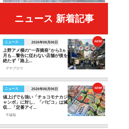
ニュース 新着記事
NEW!
ニュース
2026年08月06日
上野アメ横の“一斉摘発”から3ヵ
月も…警告に従わない店舗が後を
絶たず「路上...
デヤブロウ
NEW!
ニュース
2026年08月06日
値上げでも強い「チョコモナカジ
ャンボ」に対し、「パピコ」は減
収…「定番アイ...
不破聡