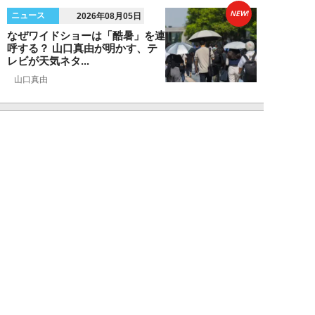
NEW!
ニュース
2026年08月05日
なぜワイドショーは「酷暑」を連
呼する？ 山口真由が明かす、テ
レビが天気ネタ...
山口真由
NEW!
ニュース
2026年08月05日
やまゆり園事件から10年。乙武
洋匡が問う「私たちの心にも“植
松聖”が棲んで...
乙武洋匡
NEW!
ニュース
2026年08月05日
熊本で震度7…被災地外の人が
「いま守るべきこと」と、石戸諭
が問う「高市政権...
石戸 諭