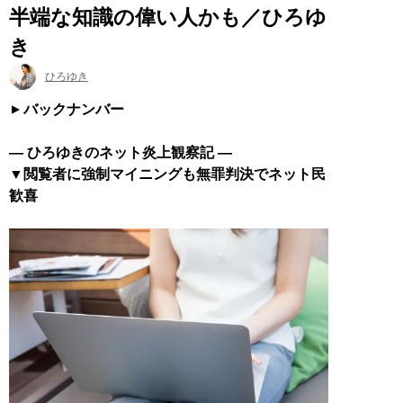
半端な知識の偉い人かも／ひろゆ
き
ひろゆき
バックナンバー
― ひろゆきのネット炎上観察記 ―
▼閲覧者に強制マイニングも無罪判決でネット民
歓喜