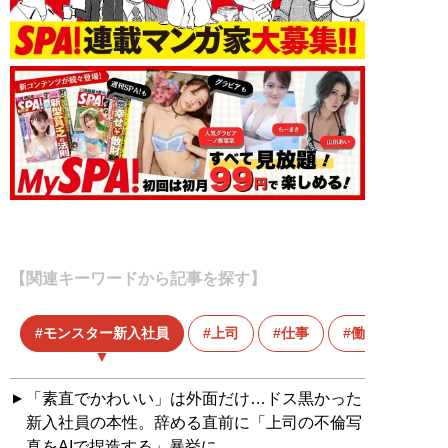
【関連キーワードから記事を探す】
モンスター新入社員
上司
仕事
働き方改革
「素直でかわいい」は外面だけ…ドス黒かった
新入社員の本性。辞める直前に「上司の不倫写
真をAIで捏造する」暴挙に