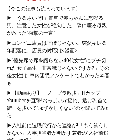
【今この記事も読まれています】
▶「うるさいぞ!」電車で赤ちゃんに怒鳴る
男。注意した女性が絶句した、隣に座る母親
が放った“衝撃の一言”
▶コンビニ店員は下僕じゃない。突然キレる
年配客に、店員の対応は<漫画>
▶“優先席で席を譲らない40代女性”にブチ切
れた女子高生「非常識じゃないですか?」その
後女性は...車内迷惑アンケートでわかった本音
も
▶【動画あり】「ノーブラ散歩」Hカップ
Youtuberを直撃!おっぱいが揺れ、透け乳首で
街中を歩いて“恥ずかしくない”のか聞いてみた
ら...
▶入社前に退職代行から連絡が!「もう笑うし
かない」人事担当者が明かす若者の“入社前逃