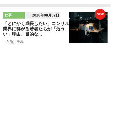
NEW!
仕事
2026年08月02日
「とにかく成長したい」コンサル
業界に群がる若者たちが「危う
い」理由。目的な...
布施川天馬
NEW!
仕事
2026年08月02日
「お局が孫のようにかわいがって
くれた」納言・薄幸が伝授す
る“職場の厄介者を...
週刊SPA！編集部
NEW!
仕事
2026年08月01日
「あの人がいるだけで精神的にな
ぜか削られる…」職場の“毒社
員”は追い出して...