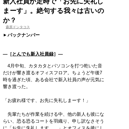
新入社員が定時で「お先に失礼し
まーす」。絶句する我々は古いの
か？
森原ドンタコス
バックナンバー
―［
とんでも新入社員録
］―
4月中旬、カタカタとパソコンを打つ乾いた音
だけが響き渡るオフィスフロア。ちょうど午後7
時を過ぎた頃、ある会社で新入社員の声が元気に
響き渡った。
「お疲れ様です、お先に失礼しまーす！」
先輩たちが作業を続ける中、他の新人も彼にな
らい、恐る恐るコートを羽織り、申し訳なさそう
に「お先に失礼します……」とオフィスを後にし