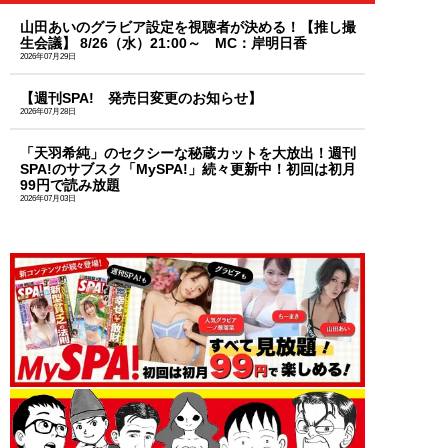
山田あいのグラビア設定を視聴者が決める！【推し撮
生会議】 8/26（水）21:00～ MC：岸明日香
2026年07月29日
【週刊SPA! 発売日変更のお知らせ】
2026年07月28日
「天羽希純」のセクシーな秘蔵カットを大放出！週刊
SPA!のサブスク「MySPA!」続々更新中！初回は初月
99円で読み放題
2026年07月03日