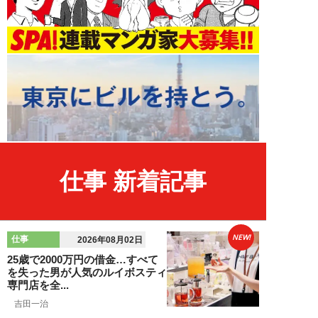
仕事 新着記事
NEW!
仕事
2026年08月02日
25歳で2000万円の借金…すべて
を失った男が人気のルイボスティ
専門店を全...
吉田一治