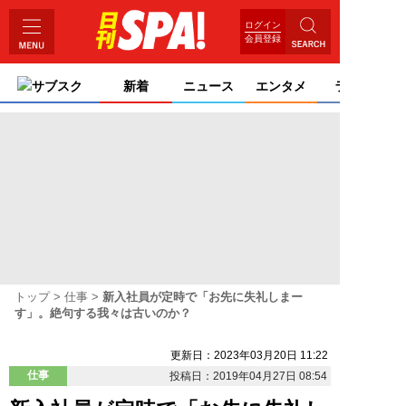
ログイン
会員登録
サブスク
新着
ニュース
エンタメ
ライフ
トップ
仕事
新入社員が定時で「お先に失礼しまー
す」。絶句する我々は古いのか？
更新日：2023年03月20日 11:22
仕事
投稿日：2019年04月27日 08:54