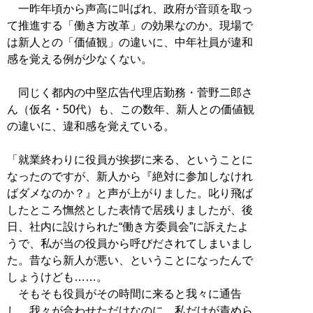
一昨年頃から声高に叫ばれ、政府が音頭を取っ
て推進する「働き方改革」の効果なのか。現場で
は新人との「価値観」の違いに、中年社員が違和
感を覚える例が少なくない。
同じく都内の中堅広告代理店勤務・菅野二郎さ
ん（仮名・50代）も、この数年、新人との価値観
の違いに、違和感を覚えている。
「就業終わりに役員が挨拶に来る、ということに
なったのですが、新人から『絶対に参加しなけれ
ばダメなのか？』と声が上がりました。叱り飛ば
したところ憮然とした表情で居残りましたが、後
日、社内に設けられた“働き方委員会”に訴えたよ
うで、私が当の役員から呼びだされてしまいまし
た。昔なら新人が悪い、ということになったんで
しょうけども……。
そもそも役員がその時間に来ると我々に通告
し、我々が合わせただけなのに、私だけが責めら