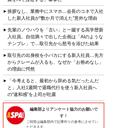
挨拶なし、業務中にスマホ…会長のコネで入社
した新入社員が“数か月で消えた”意外な理由
先輩のノウハウを「古い」と一蹴する高学歴新
入社員。自信満々で出した企画は「AIのような
テンプレ」で…取引先から怒号を浴びた結果
取引先の出身校を小バカにする新入社員…先方
からクレームが入るも、なぜか「お咎めなし」
の理由に愕然
「今考えると、最初から辞める気だったんだ
と」入社1週間で退職代行を使う新入社員へ
の“違和感”を上司が吐露