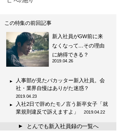
亡”への怒り
この特集の前回記事
新入社員がGW前に来
なくなって…その理由
に納得できる？
2019.04.26
人事部が見たバカッター新入社員。会
社・業界自慢はありがた迷惑？
2019.04.23
入社2日で辞めたモノ言う新卒女子「就
業規則違反で訴えますよ」
2019.04.22
とんでも新入社員録の一覧へ
▲