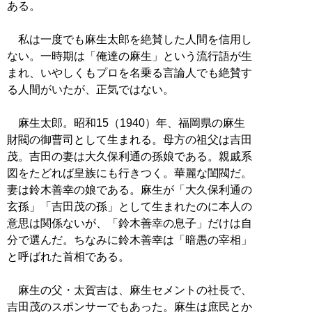
ある。
私は一度でも麻生太郎を絶賛した人間を信用し
ない。一時期は「俺達の麻生」という流行語が生
まれ、いやしくもプロを名乗る言論人でも絶賛す
る人間がいたが、正気ではない。
麻生太郎。昭和15（1940）年、福岡県の麻生
財閥の御曹司として生まれる。母方の祖父は吉田
茂。吉田の妻は大久保利通の孫娘である。親戚系
図をたどれば皇族にも行きつく。華麗な閨閥だ。
妻は鈴木善幸の娘である。麻生が「大久保利通の
玄孫」「吉田茂の孫」として生まれたのに本人の
意思は関係ないが、「鈴木善幸の息子」だけは自
分で選んだ。ちなみに鈴木善幸は「暗愚の宰相」
と呼ばれた首相である。
麻生の父・太賀吉は、麻生セメントの社長で、
吉田茂のスポンサーでもあった。麻生は庶民とか