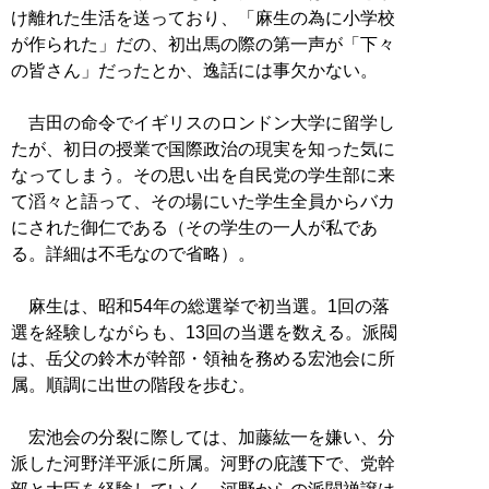
け離れた生活を送っており、「麻生の為に小学校
が作られた」だの、初出馬の際の第一声が「下々
の皆さん」だったとか、逸話には事欠かない。
吉田の命令でイギリスのロンドン大学に留学し
たが、初日の授業で国際政治の現実を知った気に
なってしまう。その思い出を自民党の学生部に来
て滔々と語って、その場にいた学生全員からバカ
にされた御仁である（その学生の一人が私であ
る。詳細は不毛なので省略）。
麻生は、昭和54年の総選挙で初当選。1回の落
選を経験しながらも、13回の当選を数える。派閥
は、岳父の鈴木が幹部・領袖を務める宏池会に所
属。順調に出世の階段を歩む。
宏池会の分裂に際しては、加藤紘一を嫌い、分
派した河野洋平派に所属。河野の庇護下で、党幹