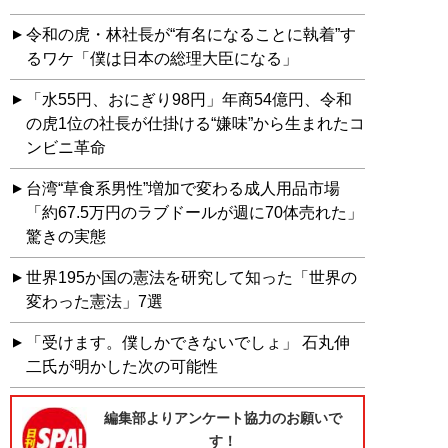
令和の虎・林社長が“有名になることに執着”す
るワケ「僕は日本の総理大臣になる」
「水55円、おにぎり98円」年商54億円、令和
の虎1位の社長が仕掛ける“嫌味”から生まれたコ
ンビニ革命
台湾“草食系男性”増加で変わる成人用品市場
「約67.5万円のラブドールが週に70体売れた」
驚きの実態
世界195か国の憲法を研究して知った「世界の
変わった憲法」7選
「受けます。僕しかできないでしょ」 石丸伸
二氏が明かした次の可能性