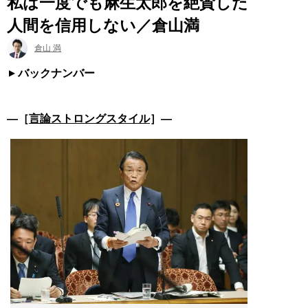
私は一度でも麻生太郎を絶賛した
人間を信用しない／倉山満
倉山 満
バックナンバー
―［
言論ストロングスタイル
］―