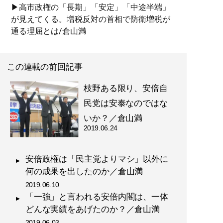
▶高市政権の「長期」「安定」「中途半端」
が見えてくる。増税反対の首相で防衛増税が
通る理屈とは/倉山満
この連載の前回記事
枝野ある限り、安倍自
民党は安泰なのではな
いか？／倉山満
2019.06.24
安倍政権は「民主党よりマシ」以外に
何の成果を出したのか／倉山満
2019.06.10
「一強」と言われる安倍内閣は、一体
どんな実績をあげたのか？／倉山満
2019.06.03