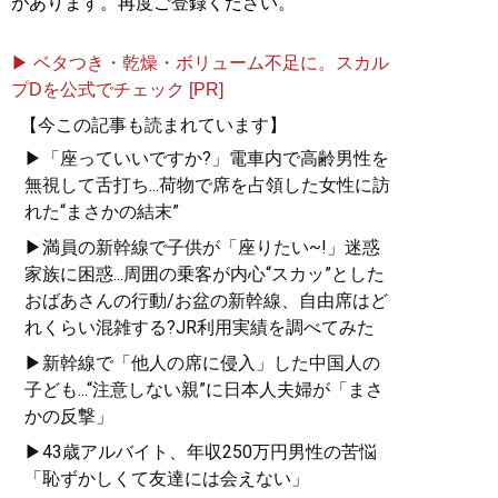
があります。再度ご登録ください。
▶ ベタつき・乾燥・ボリューム不足に。スカル
プDを公式でチェック [PR]
【今この記事も読まれています】
▶「座っていいですか?」電車内で高齢男性を
無視して舌打ち...荷物で席を占領した女性に訪
れた“まさかの結末”
▶満員の新幹線で子供が「座りたい~!」迷惑
家族に困惑...周囲の乗客が内心“スカッ”とした
おばあさんの行動/お盆の新幹線、自由席はど
れくらい混雑する?JR利用実績を調べてみた
▶新幹線で「他人の席に侵入」した中国人の
子ども...“注意しない親”に日本人夫婦が「まさ
かの反撃」
▶43歳アルバイト、年収250万円男性の苦悩
「恥ずかしくて友達には会えない」