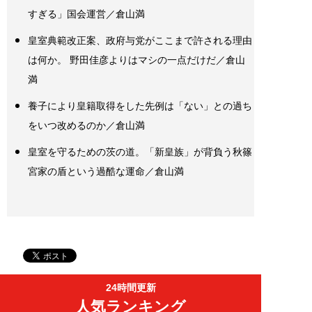
すぎる」国会運営／倉山満
皇室典範改正案、政府与党がここまで許される理由
は何か。 野田佳彦よりはマシの一点だけだ／倉山
満
養子により皇籍取得をした先例は「ない」との過ち
をいつ改めるのか／倉山満
皇室を守るための茨の道。「新皇族」が背負う秋篠
宮家の盾という過酷な運命／倉山満
24時間更新
人気ランキング