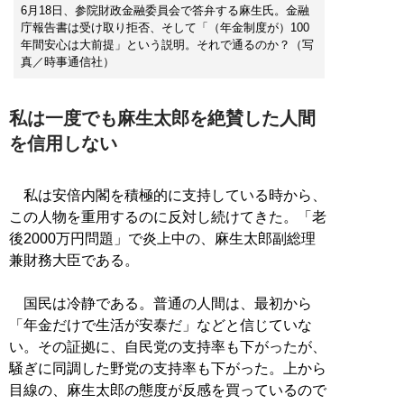
6月18日、参院財政金融委員会で答弁する麻生氏。金融
庁報告書は受け取り拒否、そして「（年金制度が）100
年間安心は大前提」という説明。それで通るのか？（写
真／時事通信社）
私は一度でも麻生太郎を絶賛した人間
を信用しない
私は安倍内閣を積極的に支持している時から、
この人物を重用するのに反対し続けてきた。「老
後2000万円問題」で炎上中の、麻生太郎副総理
兼財務大臣である。
国民は冷静である。普通の人間は、最初から
「年金だけで生活が安泰だ」などと信じていな
い。その証拠に、自民党の支持率も下がったが、
騒ぎに同調した野党の支持率も下がった。上から
目線の、麻生太郎の態度が反感を買っているので