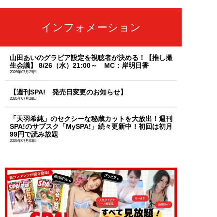
インフォメーション
山田あいのグラビア設定を視聴者が決める！【推し撮
生会議】 8/26（水）21:00～ MC：岸明日香
2026年07月29日
【週刊SPA! 発売日変更のお知らせ】
2026年07月28日
「天羽希純」のセクシーな秘蔵カットを大放出！週刊
SPA!のサブスク「MySPA!」続々更新中！初回は初月
99円で読み放題
2026年07月03日