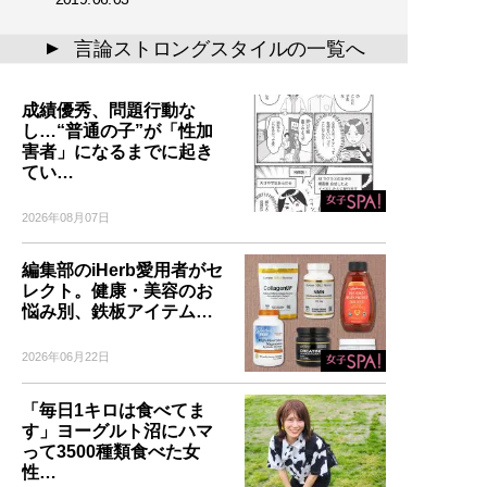
言論ストロングスタイルの一覧へ
▲
成績優秀、問題行動な
し…“普通の子”が「性加
害者」になるまでに起き
てい…
2026年08月07日
編集部のiHerb愛用者がセ
レクト。健康・美容のお
悩み別、鉄板アイテム…
2026年06月22日
「毎日1キロは食べてま
す」ヨーグルト沼にハマ
って3500種類食べた女
性…