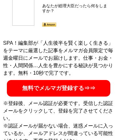
塾
」塾長、ネット放送局「
チャンネルくらら
」などを主
あなたが総理大臣だったら何をしま
宰。著書に『
13歳からの「くにまもり」
』など多数。ト
すか？
ランプ再来で揺れる世界を見通すための新章を追加した
ベストセラー『
増補版 嘘だらけの日米近現代史
』(扶桑
社新書)が発売中
SPA！編集部が「人生後半を賢く楽しく生きる」
『
増補版 嘘だらけの日
をテーマに厳選した記事をメルマガ会員限定で毎
米近現代史 (扶桑社新
週金曜日にメールでお届けします。仕事・お金・
書)
』
性・人間関係…人生を豊かにする秘訣が見つかり
ます。無料・10秒で完了です。
トランプ再来で揺れる世
界を見通すための、日米
無料でメルマガ登録する⇒⇒
近現代史
※登録後、メール認証が必要です。受信した認証
メールをクリックして、登録を完了させてくださ
い。
※認証メールが届かない場合、迷惑メールに入っ
記事一覧へ
ているか、メールアドレスが間違っている可能性