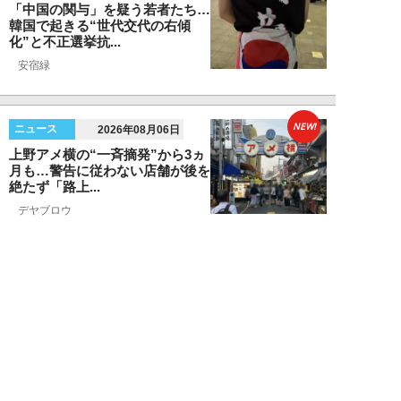
「中国の関与」を疑う若者たち…
韓国で起きる“世代交代の右傾
化”と不正選挙抗...
安宿緑
NEW!
ニュース
2026年08月06日
上野アメ横の“一斉摘発”から3ヵ
月も…警告に従わない店舗が後を
絶たず「路上...
デヤブロウ
NEW!
ニュース
2026年08月06日
値上げでも強い「チョコモナカジ
ャンボ」に対し、「パピコ」は減
収…「定番アイ...
不破聡