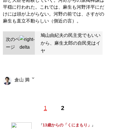
部と大臣を経験していく。河野からの派閥禅譲は
平穏に行われた。これでは、麻生も河野洋平にだ
けには頭が上がらない。河野の前では、さすがの
麻生も直立不動らしい（側近の言）。
鳩山由紀夫の民主党でもいい
次のペ
から、麻生太郎の自民党はイ
ージ
ヤ
倉山 満
憲政史研究家。1973年、香川県生まれ。救国シンクタン
1
2
ク理事長兼所長。中央大学文学部史学科を卒業後、同大
学院博士前期課程修了。在学中から’15年まで、国士舘大
学日本政教研究所非常勤職員を務める。現在は、「
倉山
13歳からの「くにまもり」
『
』