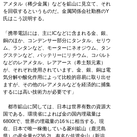
アメタル（稀少金属）などを鉱山に見立て、それ
を回収するというものだ。金属関係会社勤務のY
氏はこう説明する。
「携帯電話には、主にICなどに含まれる金、銀、
銅のほか、コンデンサー部分にタンタル、セリウ
ム、ランタンなど、モーターにネオジウム、タン
グステンなど、バッテリーにリチウム、コバルト
などのレアメタル、レアアース（希土類元素）
が、それぞれ使用されています。金、銀、銅は電
気分解や酸化作用によって比較的容易に取り出せ
ますが、その他のレアメタルなどを経済的に捕集
するには高い技術力が必要です」
都市鉱山に関しては、日本は世界有数の資源大
国である。環境省によれば金の国内埋蔵量は
6800tで、世界の埋蔵量の16％に相当する。現
在、日本で唯一稼働している菱刈鉱山（鹿児島
県）の産金量が236.2t、有名な佐渡金山（新潟