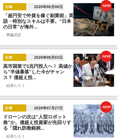
NEW!
お金
2026年08月06日
「超円安で外貨を稼ぐ副業術」英
語・特別なスキルは不要。“日本
の日常”が海外...
齊藤武宏
NEW!
お金
2026年08月03日
高市国策で1兆円投入へ！ 高値か
ら“半値暴落”した今がチャン
ス？ 億超え投...
結喜たろう
NEW!
お金
2026年07月27日
ドローンの次は“人型ロボット
株”か。億超え投資家が先回りす
る「隠れ防衛銘柄...
結喜たろう