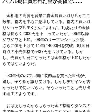
バブル期に買われた金が高値で……
金相場の高騰を背景に貴金属買い取り店がここ
数年、都内を中心に急増している。都内の買い取
りショップ店主Kさんによれば、1gあたりの金価
格は長らく2000円を下回っていたが、’06年以降
ジワジワと上昇。’08年のリーマンショック後、
さらに値を上げて’11年に4000円を突破。8月6日
時点の小売価格で5437円をつけている。しか
し、売買が活発になったのは金価格が上昇したか
らではないようだ。
「’80年代のバブル期に装飾品を買った世代が引
退し、子や孫が譲り受ける。しかしデザインが古
かったりで使いづらい。そういったことも売り出
す理由のようです」
おばあちゃんからもらった金の指輪やタンスの
中で眠っている金のネックレスなどが、思わぬ高