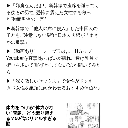
▶「邪魔なんだよ!」新幹線で座席を蹴ってく
る後ろの男性...恐怖に震えた女性客を救っ
た“強面男性の一言”
▶新幹線で「他人の席に侵入」した中国人の
子ども...“注意しない親”に日本人夫婦が「まさ
かの反撃」
▶【動画あり】「ノーブラ散歩」Hカップ
Youtuberを直撃!おっぱいが揺れ、透け乳首で
街中を歩いて“恥ずかしくない”のか聞いてみた
ら...
▶「深く激しいセックス」で女性がドン引
き...?女性を絶頂に向かわせるおすすめ体位3つ
体力をつける“体力がな
い”問題、どう乗り越え
る？50代のリアルすぎる
悩…