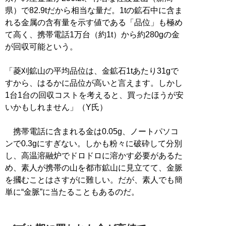
県）で82.9tだから相当な量だ。1tの鉱石中に含ま
れる金属の含有量を示す値である「品位」も極め
て高く、携帯電話1万台（約1t）から約280gの金
が回収可能という。
「菱刈鉱山の平均品位は、金鉱石1tあたり31gで
すから、はるかに品位が高いと言えます。しかし
1台1台の回収コストを考えると、買ったほうが安
いかもしれません」（Y氏）
携帯電話に含まれる金は0.05g、ノートパソコ
ンで0.3gにすぎない。しかも粉々に破砕して分別
し、高温溶融炉でドロドロに溶かす必要があるた
め、素人が携帯の山を都市鉱山に見立てて、金脈
を摑むことはさすがに難しい。だが、素人でも簡
単に“金脈”に当たることもあるのだ。