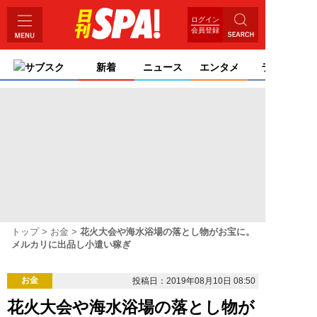
ログイン
会員登録
サブスク
新着
ニュース
エンタメ
ライフ
トップ
お金
花火大会や海水浴場の落とし物がお宝に。
メルカリに出品し小遣い稼ぎ
お金
投稿日：2019年08月10日 08:50
花火大会や海水浴場の落とし物が