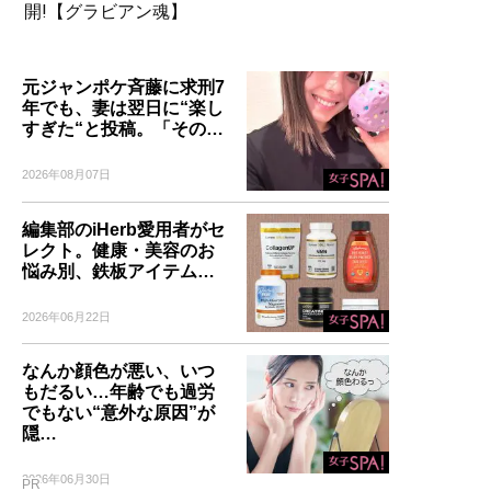
開!【グラビアン魂】
元ジャンポケ斉藤に求刑7
年でも、妻は翌日に“楽し
すぎた“と投稿。「その…
2026年08月07日
編集部のiHerb愛用者がセ
レクト。健康・美容のお
悩み別、鉄板アイテム…
2026年06月22日
なんか顔色が悪い、いつ
もだるい…年齢でも過労
でもない“意外な原因”が
隠…
2026年06月30日
PR