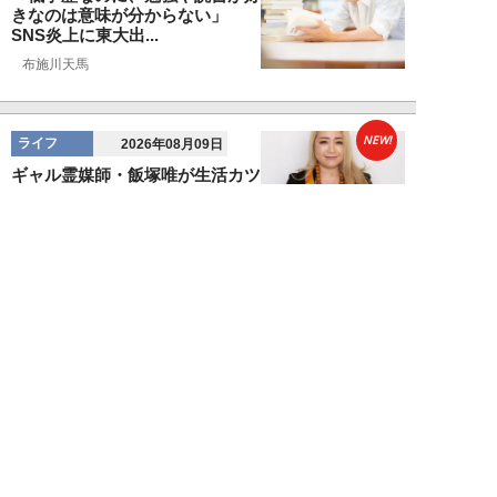
きなのは意味が分からない」
SNS炎上に東大出...
布施川天馬
NEW!
ライフ
2026年08月09日
ギャル霊媒師・飯塚唯が生活カツ
カツのダンサー30歳女性を霊視
した結果が怖す...
飯塚 唯
NEW!
ライフ
2026年08月09日
「新しい家族にお金をかけたい」
父親の身勝手な言い分で家を追い
出された22才...
黒島暁生