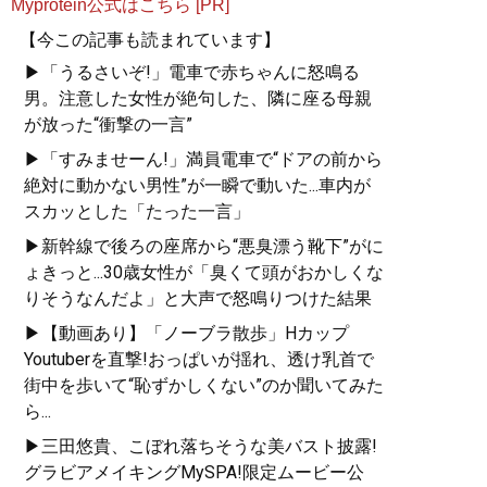
Myprotein公式はこちら [PR]
【今この記事も読まれています】
▶「うるさいぞ!」電車で赤ちゃんに怒鳴る
男。注意した女性が絶句した、隣に座る母親
が放った“衝撃の一言”
▶「すみませーん!」満員電車で“ドアの前から
絶対に動かない男性”が一瞬で動いた...車内が
スカッとした「たった一言」
▶新幹線で後ろの座席から“悪臭漂う靴下”がに
ょきっと...30歳女性が「臭くて頭がおかしくな
りそうなんだよ」と大声で怒鳴りつけた結果
▶【動画あり】「ノーブラ散歩」Hカップ
Youtuberを直撃!おっぱいが揺れ、透け乳首で
街中を歩いて“恥ずかしくない”のか聞いてみた
ら...
▶三田悠貴、こぼれ落ちそうな美バスト披露!
グラビアメイキングMySPA!限定ムービー公