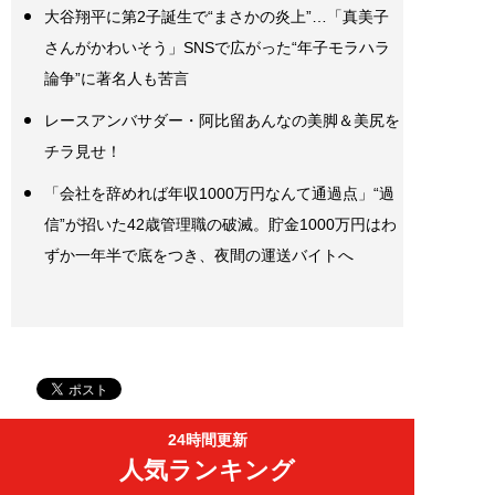
大谷翔平に第2子誕生で“まさかの炎上”…「真美子
さんがかわいそう」SNSで広がった“年子モラハラ
論争”に著名人も苦言
レースアンバサダー・阿比留あんなの美脚＆美尻を
チラ見せ！
「会社を辞めれば年収1000万円なんて通過点」“過
信”が招いた42歳管理職の破滅。貯金1000万円はわ
ずか一年半で底をつき、夜間の運送バイトへ
24時間更新
人気ランキング