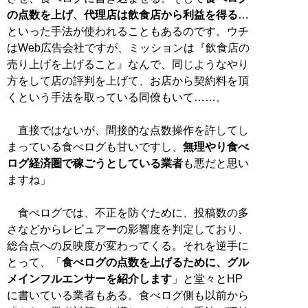
の点数を上げ、代理店は飲食店から利益を得る
…
といった手法が使われることもあるのです。ウチ
はWeb広告会社ですが、ミッションは『飲食店の
売り上げを上げること』なんで、同じようなやり
方をして店の評判を上げて、お店から契約料を頂
くという手法を取っている同僚もいて……。
直接ではないが、間接的な点数操作を許してし
まっている食べログも甘いですし、
無理やり食べ
ログ経済圏で稼ごうとしている業者
も悪だと思い
ますね」
食べログでは、不正を防ぐために、投稿数の多
さなどからレビュアーの影響度を判定しており、
総合点への反映度が変わってくる。それを逆手に
とって、「
食べログの点数を上げるために、グル
メインフルエンサーを紹介します
」と堂々とHP
に書いている業者もある。食べログ側も以前から