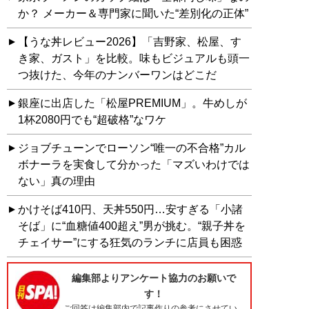
か？ メーカー＆専門家に聞いた“差別化の正体”
【うな丼レビュー2026】「吉野家、松屋、す
き家、ガスト」を比較。味もビジュアルも頭一
つ抜けた、今年のナンバーワンはどこだ
銀座に出店した「松屋PREMIUM」。牛めしが
1杯2080円でも“超破格”なワケ
ジョブチューンでローソン“唯一の不合格”カル
ボナーラを実食して分かった「マズいわけでは
ない」真の理由
かけそば410円、天丼550円…安すぎる「小諸
そば」に“血糖値400超え”男が挑む。“親子丼を
チェイサー”にする狂気のランチに店員も困惑