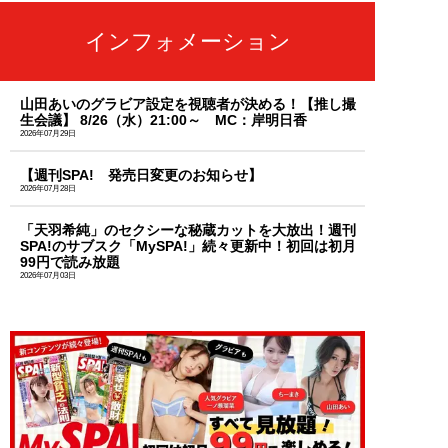
インフォメーション
山田あいのグラビア設定を視聴者が決める！【推し撮
生会議】 8/26（水）21:00～ MC：岸明日香
2026年07月29日
【週刊SPA! 発売日変更のお知らせ】
2026年07月28日
「天羽希純」のセクシーな秘蔵カットを大放出！週刊
SPA!のサブスク「MySPA!」続々更新中！初回は初月
99円で読み放題
2026年07月03日