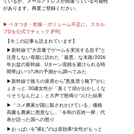
ているか、メールアドレスが間違っている可能性
があります。再度ご登録ください。
▶ ベタつき・乾燥・ボリューム不足に。スカル
プDを公式でチェック [PR]
【今この記事も読まれています】
▶新幹線で“大音量でゲームを実況する息子”と
注意しない母親に訪れた「最悪」な末路/2026
年お盆の新幹線、Uターン混雑を避けられる時
間帯はいつ?JRの予測から調べてみた
▶新幹線で後ろの座席から“悪臭漂う靴下”がに
ょきっと...30歳女性が「臭くて頭がおかしくな
りそうなんだよ」と大声で怒鳴りつけた結果
▶「コメ農家が国に殺されかけている」価格
高騰も農家に恩恵なし...「令和の百姓一揆」代
表が語った国への怒り
▶おっぱいを“揉む”のは逆効果!女性がもっと