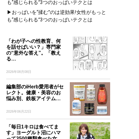
も“感じられる”3つのおっぱいテクとは
▶おっぱいを“揉む”のは逆効果!女性がもっと
も“感じられる”3つのおっぱいテクとは
「わが子への性教育、何
を話せばいい？」専門家
の“意外な答え”。「教え
る…
2026年08月08日
編集部のiHerb愛用者がセ
レクト。健康・美容のお
悩み別、鉄板アイテム…
2026年06月22日
「毎日1キロは食べてま
す」ヨーグルト沼にハマ
って3500種類食べた女