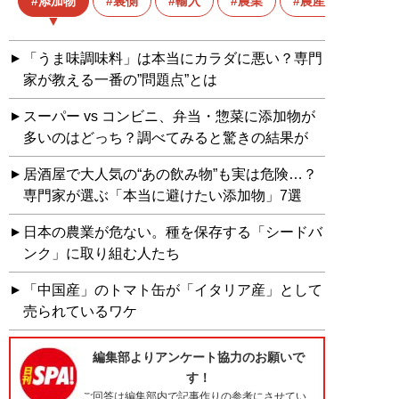
添加物
裏側
輸入
農業
農産物
「うま味調味料」は本当にカラダに悪い？専門
家が教える一番の”問題点”とは
スーパー vs コンビニ、弁当・惣菜に添加物が
多いのはどっち？調べてみると驚きの結果が
居酒屋で大人気の“あの飲み物”も実は危険…？
専門家が選ぶ「本当に避けたい添加物」7選
日本の農業が危ない。種を保存する「シードバ
ンク」に取り組む人たち
「中国産」のトマト缶が「イタリア産」として
売られているワケ