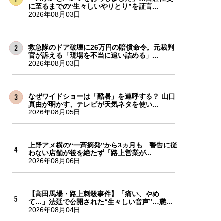
に至るまでの“生々しいやりとり”を証言...
2026年08月03日
救急隊のドア破壊に26万円の賠償命令。元裁判
官が訴える「現場を不当に追い詰める」...
2026年08月03日
なぜワイドショーは「酷暑」を連呼する？ 山口
真由が明かす、テレビが天気ネタを使い...
2026年08月05日
上野アメ横の“一斉摘発”から3ヵ月も…警告に従
わない店舗が後を絶たず「路上営業が...
2026年08月06日
【高田馬場・路上刺殺事件】「痛い、やめ
て…」法廷で公開された“生々しい音声”…懲...
2026年08月04日