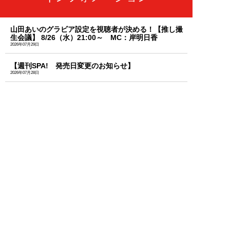
山田あいのグラビア設定を視聴者が決める！【推し撮
生会議】 8/26（水）21:00～ MC：岸明日香
2026年07月29日
【週刊SPA! 発売日変更のお知らせ】
2026年07月28日
「天羽希純」のセクシーな秘蔵カットを大放出！週刊
SPA!のサブスク「MySPA!」続々更新中！初回は初月
99円で読み放題
2026年07月03日