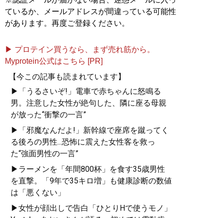
ているか、メールアドレスが間違っている可能性
があります。再度ご登録ください。
▶ プロテイン買うなら、まず売れ筋から。
Myprotein公式はこちら [PR]
【今この記事も読まれています】
▶「うるさいぞ!」電車で赤ちゃんに怒鳴る
男。注意した女性が絶句した、隣に座る母親
が放った“衝撃の一言”
▶「邪魔なんだよ!」新幹線で座席を蹴ってく
る後ろの男性...恐怖に震えた女性客を救っ
た“強面男性の一言”
▶ラーメンを「年間800杯」を食す35歳男性
を直撃。「9年で35キロ増」も健康診断の数値
は「悪くない」
▶女性が顔出しで告白「ひとりHで使うモノ」