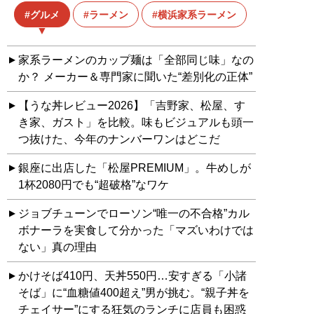
グルメ
ラーメン
横浜家系ラーメン
家系ラーメンのカップ麺は「全部同じ味」なの
か？ メーカー＆専門家に聞いた“差別化の正体”
【うな丼レビュー2026】「吉野家、松屋、す
き家、ガスト」を比較。味もビジュアルも頭一
つ抜けた、今年のナンバーワンはどこだ
銀座に出店した「松屋PREMIUM」。牛めしが
1杯2080円でも“超破格”なワケ
ジョブチューンでローソン“唯一の不合格”カル
ボナーラを実食して分かった「マズいわけでは
ない」真の理由
かけそば410円、天丼550円…安すぎる「小諸
そば」に“血糖値400超え”男が挑む。“親子丼を
チェイサー”にする狂気のランチに店員も困惑