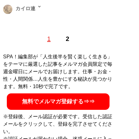
カイロ連
新聞記者兼ライター。スター・ウォーズのキャラクター
1
2
と、冬の必需品「ホッカイロ」をこよなく愛すことから
命名。「今」話題になっていることを自分なりに深掘り
します。裁判、LGBTや在日コリアンといったマイノリ
SPA！編集部が「人生後半を賢く楽しく生きる」
ティ、貧困問題などに関心あります。Twitter：
をテーマに厳選した記事をメルマガ会員限定で毎
@hokkairo_ren
週金曜日にメールでお届けします。仕事・お金・
性・人間関係…人生を豊かにする秘訣が見つかり
記事一覧へ
ます。無料・10秒で完了です。
無料でメルマガ登録する⇒⇒
※登録後、メール認証が必要です。受信した認証
メールをクリックして、登録を完了させてくださ
い。
※認証メールが届かない場合、迷惑メールに入っ