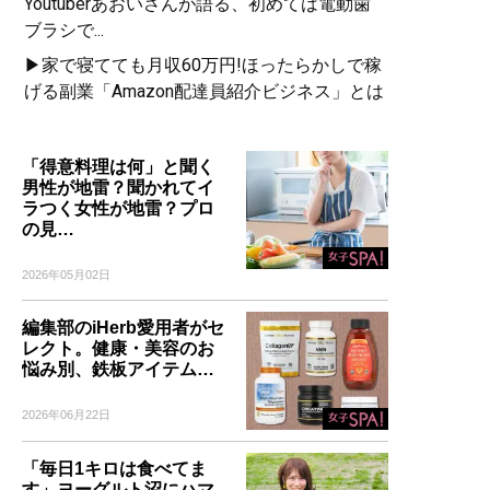
Youtuberあおいさんが語る、初めては電動歯
ブラシで...
▶家で寝てても月収60万円!ほったらかしで稼
げる副業「Amazon配達員紹介ビジネス」とは
「得意料理は何」と聞く
男性が地雷？聞かれてイ
ラつく女性が地雷？プロ
の見…
2026年05月02日
編集部のiHerb愛用者がセ
レクト。健康・美容のお
悩み別、鉄板アイテム…
2026年06月22日
「毎日1キロは食べてま
す」ヨーグルト沼にハマ