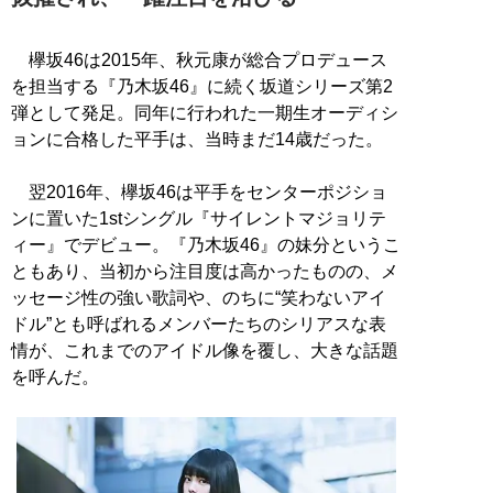
欅坂46は2015年、秋元康が総合プロデュース
を担当する『乃木坂46』に続く坂道シリーズ第2
弾として発足。同年に行われた一期生オーディシ
ョンに合格した平手は、当時まだ14歳だった。
翌2016年、欅坂46は平手をセンターポジショ
ンに置いた1stシングル『サイレントマジョリテ
ィー』でデビュー。『乃木坂46』の妹分というこ
ともあり、当初から注目度は高かったものの、メ
ッセージ性の強い歌詞や、のちに“笑わないアイ
ドル”とも呼ばれるメンバーたちのシリアスな表
情が、これまでのアイドル像を覆し、大きな話題
を呼んだ。