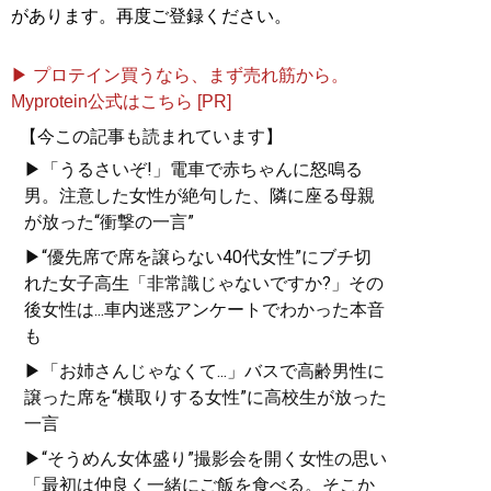
があります。再度ご登録ください。
▶ プロテイン買うなら、まず売れ筋から。
Myprotein公式はこちら [PR]
【今この記事も読まれています】
▶「うるさいぞ!」電車で赤ちゃんに怒鳴る
男。注意した女性が絶句した、隣に座る母親
が放った“衝撃の一言”
▶“優先席で席を譲らない40代女性”にブチ切
れた女子高生「非常識じゃないですか?」その
後女性は...車内迷惑アンケートでわかった本音
も
▶「お姉さんじゃなくて...」バスで高齢男性に
譲った席を“横取りする女性”に高校生が放った
一言
▶“そうめん女体盛り”撮影会を開く女性の思い
「最初は仲良く一緒にご飯を食べる。そこか