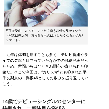
平手は楽曲によって、まったく違う表情を見せていた
（写真は欅坂46『真っ白なものは汚したくなる』CDジ
ャケット）
近年は体調を崩すことも多く、テレビ番組やラ
イブの欠席も目立っていたなかでの脱退発表だっ
たため、世間からはひときわ関心が寄せられた印
象だ。そこで今回は、“カリスマ”とも称された平
手友梨奈の、欅坂46としての歩みを振り返ってい
こう。
14歳でデビューシングルのセンターに
抜擢され、一躍注目を浴びる