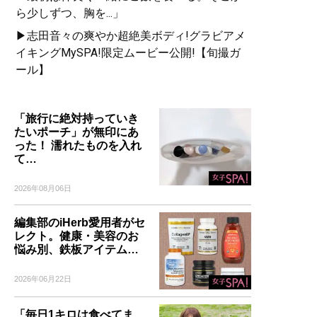
ら少しずつ、胸を...」
▶志田音々の爽やか超絶美ボディ!グラビアメ
イキングMySPA!限定ムービー公開!【旬撮ガ
ール】
「旅行に絶対持っていき
たいポーチ」が無印にあ
った！ 濡れたものを入れ
て…
2026年08月06日
編集部のiHerb愛用者がセ
レクト。健康・美容のお
悩み別、鉄板アイテム…
2026年06月22日
「毎日1キロは食べてま