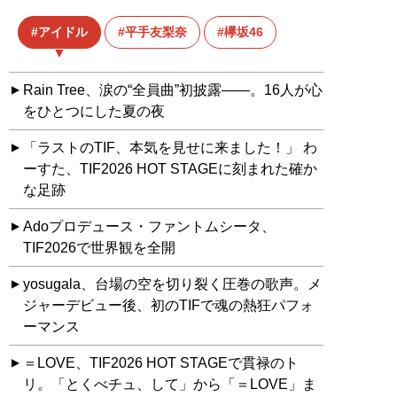
アイドル
平手友梨奈
欅坂46
Rain Tree、涙の“全員曲”初披露――。16人が心
をひとつにした夏の夜
「ラストのTIF、本気を見せに来ました！」 わ
ーすた、TIF2026 HOT STAGEに刻まれた確か
な足跡
Adoプロデュース・ファントムシータ、
TIF2026で世界観を全開
yosugala、台場の空を切り裂く圧巻の歌声。メ
ジャーデビュー後、初のTIFで魂の熱狂パフォ
ーマンス
＝LOVE、TIF2026 HOT STAGEで貫禄のト
リ。「とくべチュ、して」から「＝LOVE」ま