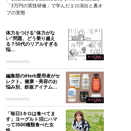
「3万円の実技研修」で学んだエロ演出と裏オ
プの実態
体力をつける“体力がな
い”問題、どう乗り越え
る？50代のリアルすぎる
悩…
2026年08月07日
編集部のiHerb愛用者がセ
レクト。健康・美容のお
悩み別、鉄板アイテム…
2026年06月22日
「毎日1キロは食べてま
す」ヨーグルト沼にハマ
って3500種類食べた女
性…