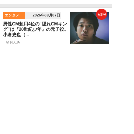
NEW!
エンタメ
2026年08月07日
男性CM起用4位の“隠れCMキン
グ”は『20世紀少年』の元子役。
小倉史也（...
望月ふみ
NEW!
エンタメ
2026年08月07日
「牛丼2杯で満腹」だった男が
「1時間でラーメン35杯」完食で
きるようになる...
寺西ジャジューカ
NEW!
エンタメ
2026年08月07日
志田音々の爽やか超絶美ボディ！
グラビアメイキングMySPA!限定
ムービー公...