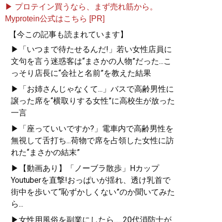
▶ プロテイン買うなら、まず売れ筋から。
Myprotein公式はこちら [PR]
【今この記事も読まれています】
▶「いつまで待たせるんだ!」若い女性店員に
文句を言う迷惑客は“まさかの人物”だった...こ
っそり店長に“会社と名前”を教えた結果
▶「お姉さんじゃなくて...」バスで高齢男性に
譲った席を“横取りする女性”に高校生が放った
一言
▶「座っていいですか?」電車内で高齢男性を
無視して舌打ち...荷物で席を占領した女性に訪
れた“まさかの結末”
▶【動画あり】「ノーブラ散歩」Hカップ
Youtuberを直撃!おっぱいが揺れ、透け乳首で
街中を歩いて“恥ずかしくない”のか聞いてみた
ら...
▶女性用風俗を副業にしたら......20代消防士が