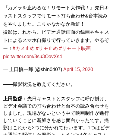
『カメラを止めるな！リモート大作戦！』先日キ
ャストスタッフでリモート打ち合わせ&台本読み
をやりました。こりゃなかなか新鮮！
撮影はこれから。ビデオ通話画面の録画やキャス
トによるスマホ自撮りで行っていきます。やるぞ
ー！
#カメ止め
#リモ止め
#リモート映画
pic.twitter.com/8su3OovXs4
— 上田慎一郎 (@shin0407)
April 15, 2020
――撮影状況を教えてください。
上田監督：
先日キャストとスタッフに呼び掛け、
ビデオ会議での打ち合わせと台本の読み合わせを
しました。現場がないという中で映画制作が進行
していくことに新鮮さを感じ面白かったです。撮
影はこれから2つに分かれて行います。1つはビデ
オ通話を駆使した撮影と、もう1つは各キャスト