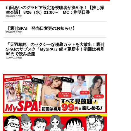
山田あいのグラビア設定を視聴者が決める！【推し撮
生会議】 8/26（水）21:00～ MC：岸明日香
2026年07月29日
【週刊SPA! 発売日変更のお知らせ】
2026年07月28日
「天羽希純」のセクシーな秘蔵カットを大放出！週刊
SPA!のサブスク「MySPA!」続々更新中！初回は初月
99円で読み放題
2026年07月03日