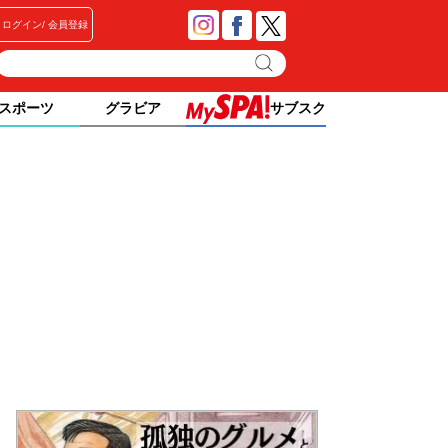
ログイン
会員登録
スポーツ
グラビア
サブスク