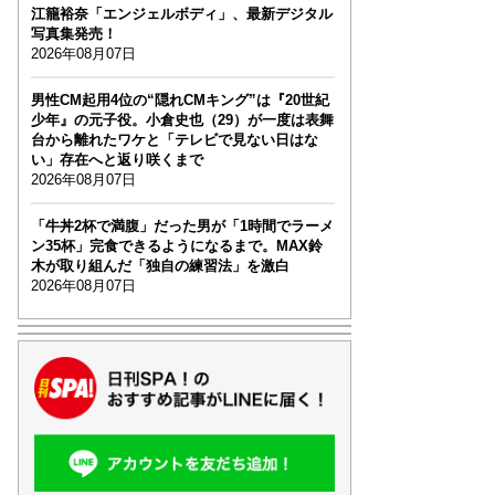
江籠裕奈「エンジェルボディ」、最新デジタル
写真集発売！
2026年08月07日
男性CM起用4位の“隠れCMキング”は『20世紀
少年』の元子役。小倉史也（29）が一度は表舞
台から離れたワケと「テレビで見ない日はな
い」存在へと返り咲くまで
2026年08月07日
「牛丼2杯で満腹」だった男が「1時間でラーメ
ン35杯」完食できるようになるまで。MAX鈴
木が取り組んだ「独自の練習法」を激白
2026年08月07日