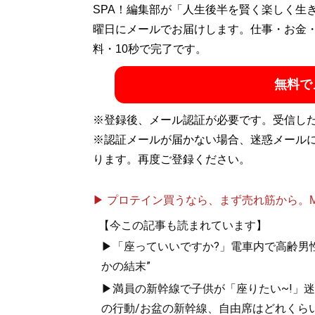
SPA！編集部が「人生後半を賢く楽しく生
記事一覧へ
曜日にメールでお届けします。仕事・お金
料・10秒で完了です。
無料で
※登録後、メール認証が必要です。受信し
※認証メールが届かない場合、迷惑メール
ります。再度ご登録ください。
▶ プロテイン買うなら、まず売れ筋から。Mypr
【今この記事も読まれています】
▶「座っていいですか?」電車内で高齢男性
かの結末”
▶満員の新幹線で子供が「座りたい~!」迷惑
の行動/お盆の新幹線、自由席はどれくらい