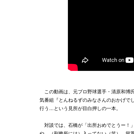
この動画は、元プロ野球選手・清原和博氏を
気番組『とんねるずのみなさんのおかげで
行う…という見所が目白押しの一本。
対談では、石橋が「出所おめでとうー！」
や、（刑務所には）入ってない（笑）。留