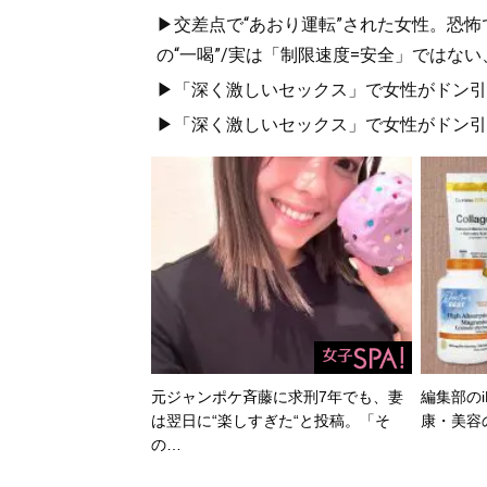
▶交差点で“あおり運転”された女性。恐怖
の“一喝”/実は「制限速度=安全」ではな
▶「深く激しいセックス」で女性がドン引き
▶「深く激しいセックス」で女性がドン引き
元ジャンポケ斉藤に求刑7年でも、妻
編集部のi
は翌日に“楽しすぎた“と投稿。「そ
康・美容
の…