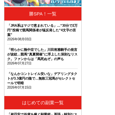
勝SPA！一覧
「JRA系はマジで恵まれている」…“30分で2万
円”投稿で競馬関係者が猛反発した“4文字の言
葉”
2026年08月03日
「明らかに熱中症でした」川田将雅騎手の発言
が波紋…競馬“真夏開催”に浮上した深刻なリス
ク。ファンからは「馬死ぬぞ」の声も
2026年07月27日
「なんかコントレイル安いな」デアリングタク
トが3.3億円の陰で…無敗三冠馬がセレクトセ
ールで明暗
2026年07月15日
はじめての副業一覧
「超円安で外貨を稼ぐ副業術」英語・特別なス