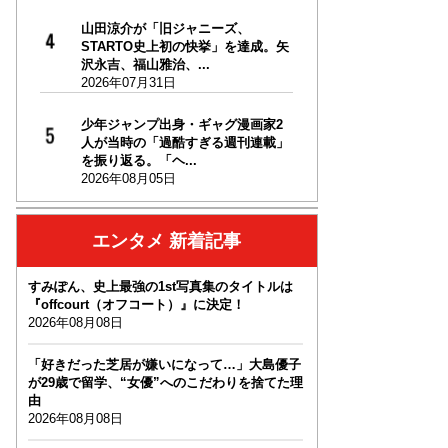
山田涼介が「旧ジャニーズ、
STARTO史上初の快挙」を達成。矢
沢永吉、福山雅治、...
2026年07月31日
少年ジャンプ出身・ギャグ漫画家2
人が当時の「過酷すぎる週刊連載」
を振り返る。「ヘ...
2026年08月05日
エンタメ 新着記事
すみぽん、史上最強の1st写真集のタイトルは
『offcourt（オフコート）』に決定！
2026年08月08日
「好きだった芝居が嫌いになって…」大島優子
が29歳で留学、“女優”へのこだわりを捨てた理
由
2026年08月08日