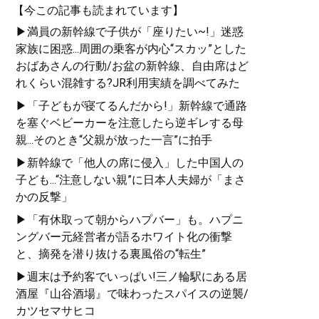
【今この記事も読まれています】
▶満員の新幹線で子供が「座りたい~!」迷惑
家族に困惑...周囲の乗客が内心“スカッ”とした
おばあさんの行動/お盆の新幹線、自由席はど
れくらい混雑する?JR利用実績を調べてみた
▶「子どもが寝てるんだから!」新幹線で通路
を塞ぐベビーカーを注意したら逆ギレする母
親...そのとき“父親が放った一言”に拍手
▶新幹線で「他人の席に侵入」した中国人の
子ども...“注意しない親”に日本人夫婦が「まさ
かの反撃」
▶「有休取って朝からハプバー」も。ハプニ
ングバー元経営者が語るホワイト化の衝撃
と、摘発を潜り抜ける裏風俗の“転生”
▶週末は予約客でいっぱい!三ノ輪駅にある居
酒屋『山谷酒場』で味わったスパイスの逆襲/
カツセマサヒコ