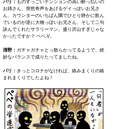
パリ：
ものすっごいテンションの高い酔っ払いの
お姉さん、突然奇声をあげるゲイっぽいお兄さ
ん、カウンターのいちばん隅でひとり静かに飲ん
でいるのが逆に大物っぽいお兄さん、そして二句
詠んでくれたサラリーマン。盛り沢山すぎじゃな
かったですか？ ペペ.V。
清野：
ガチャガチャとっ散らかってるようで、絶
妙なバランスで成りたってましたね。
パリ：
きっとコロナがなければ、絡みまくりの絡
まれまくりでしたよね！