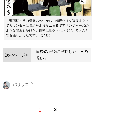
「聖蹟桜ヶ丘の酒飲みの中から、精鋭だけを選りすぐっ
てカウンターに集めたような…まるでアベンジャーズの
ような印象を受けた。最初は圧倒されたけど、皆さんと
ても優しかったです」（清野）
最後の最後に発動した「Rの
次のページ
呪い」
パリッコ
1978年東京生まれ。酒場ライター。著書に『酒場っ子』
1
2
『つつまし酒』『天国酒場』など。ライター・スズキナ