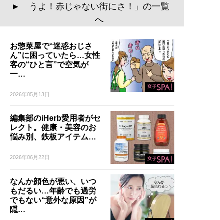
うよ！赤じゃない街にさ！」の一覧
▲
へ
お惣菜屋で“迷惑おじさ
ん”に困っていたら…女性
客の“ひと言”で空気が
一…
2026年05月13日
編集部のiHerb愛用者がセ
レクト。健康・美容のお
悩み別、鉄板アイテム…
2026年06月22日
なんか顔色が悪い、いつ
もだるい…年齢でも過労
でもない“意外な原因”が
隠…