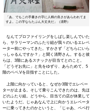
「あ、でもこの手書きの字に人柄の良さがあらわれてま
すよ。この字ならたぶん大丈夫だ」（清野）
なんてプロファイリングをしばし楽しんでいた
ら、サラリーマンのふたり組が我々のいるエレベ
ーター前にやってきた。すかさず「どちらにいら
っしゃるんですか？」と聞く清野さん。すると彼
らは、3階にあるスナックが目当てとのこと。
「どうぞお先に」と先をゆずり、あらためて、5
階のペペ.Vを目指すことにした。
上階に向かっていると、なぜか3階でエレベー
ターが止まる。そして乗りこんできたのは、先ほ
どのふたり組。どうやら、目当ての店が休業して
いたようだ。じゃあなんで上に向かうエレベータ
ーに乗ってきたのかというと、「じゃあ、ペペ行