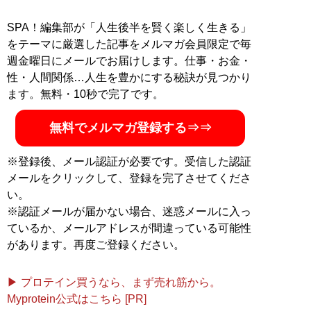
オとのユニット「酒の穴」としても活動中。X（旧ツイ
ッター）：
@paricco
SPA！編集部が「人生後半を賢く楽しく生きる」
をテーマに厳選した記事をメルマガ会員限定で毎
『
赤羽以外の「色んな
週金曜日にメールでお届けします。仕事・お金・
街」を歩いてみた
』
性・人間関係…人生を豊かにする秘訣が見つかり
ます。無料・10秒で完了です。
「日刊SPA!」で大反響を
呼んだ連載が、大幅な加
無料でメルマガ登録する⇒⇒
筆・修正のうえ書籍化！
描き下ろし漫画や特別収
※登録後、メール認証が必要です。受信した認証
録の「赤羽編」付き
メールをクリックして、登録を完了させてくださ
い。
※認証メールが届かない場合、迷惑メールに入っ
ているか、メールアドレスが間違っている可能性
記事一覧へ
があります。再度ご登録ください。
▶ プロテイン買うなら、まず売れ筋から。
Myprotein公式はこちら [PR]