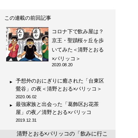
この連載の前回記事
コロナ下で飲み屋は？
京王・聖蹟桜ヶ丘を歩
いてみた＜清野とおる
×パリッコ＞
2020.08.20
予想外のおにぎりに癒された「台東区
鶯谷」の夜＜清野とおる×パリッコ＞
2020.06.02
最強家族と出会った「葛飾区お花茶
屋」の夜／清野とおる×パリッコ
2019.12.31
清野とおる×パリッコの「飲みに行こ