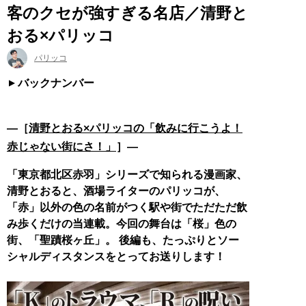
客のクセが強すぎる名店／清野と
おる×パリッコ
パリッコ
バックナンバー
―［
清野とおる×パリッコの「飲みに行こうよ！
赤じゃない街にさ！」
］―
「東京都北区赤羽」シリーズで知られる漫画家、
清野とおると、酒場ライターのパリッコが、
「赤」以外の色の名前がつく駅や街でただただ飲
み歩くだけの当連載。今回の舞台は「桜」色の
街、「聖蹟桜ヶ丘」。 後編も、たっぷりとソー
シャルディスタンスをとってお送りします！