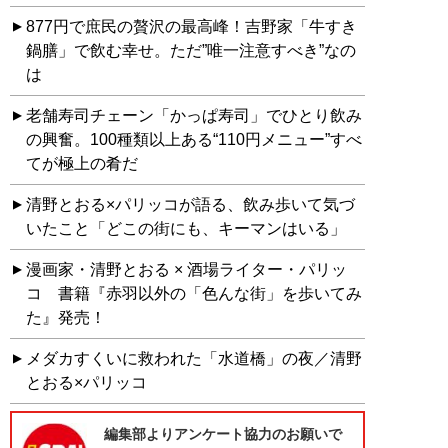
877円で庶民の贅沢の最高峰！吉野家「牛すき
鍋膳」で飲む幸せ。ただ”唯一注意すべき”なの
は
老舗寿司チェーン「かっぱ寿司」でひとり飲み
の興奮。100種類以上ある“110円メニュー”すべ
てが極上の肴だ
清野とおる×パリッコが語る、飲み歩いて気づ
いたこと「どこの街にも、キーマンはいる」
漫画家・清野とおる × 酒場ライター・パリッ
コ 書籍『赤羽以外の「色んな街」を歩いてみ
た』発売！
メダカすくいに救われた「水道橋」の夜／清野
とおる×パリッコ