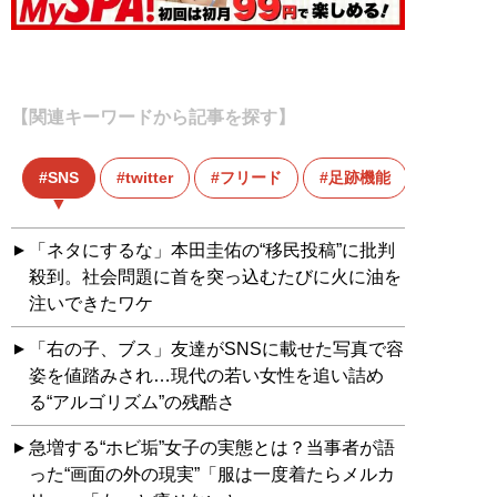
【関連キーワードから記事を探す】
SNS
twitter
フリード
足跡機能
「ネタにするな」本田圭佑の“移民投稿”に批判
殺到。社会問題に首を突っ込むたびに火に油を
注いできたワケ
「右の子、ブス」友達がSNSに載せた写真で容
姿を値踏みされ…現代の若い女性を追い詰め
る“アルゴリズム”の残酷さ
急増する“ホビ垢”女子の実態とは？当事者が語
った“画面の外の現実”「服は一度着たらメルカ