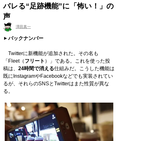
バレる“足跡機能”に「怖い！」の
声
澤田真一
バックナンバー
Twitterに新機能が追加された。その名も
「Fleet（
フリート
）」である。これを使った投
稿は、
24時間で消える
仕組みだ。こうした機能は
既にInstagramやFacebookなどでも実装されてい
るが、それらのSNSとTwitterはまた性質が異な
る。