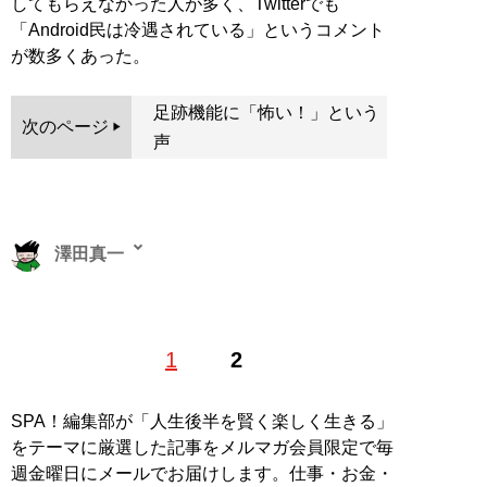
してもらえなかった人が多く、Twitterでも
「Android民は冷遇されている」というコメント
が数多くあった。
足跡機能に「怖い！」という
次のページ
声
澤田真一
ノンフィクション作家、Webライター。1984年10月11
1
2
日生。東南アジア経済情報、最新テクノロジー、ガジェ
ット関連記事を各メディアで執筆。ブログ『
たまには澤
田もエンターテイナー
』
SPA！編集部が「人生後半を賢く楽しく生きる」
をテーマに厳選した記事をメルマガ会員限定で毎
記事一覧へ
週金曜日にメールでお届けします。仕事・お金・