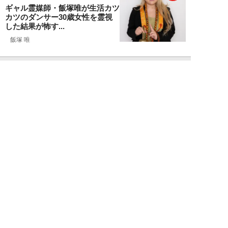
ギャル霊媒師・飯塚唯が生活カツ
カツのダンサー30歳女性を霊視
した結果が怖す...
飯塚 唯
NEW!
ライフ
2026年08月09日
「新しい家族にお金をかけたい」
父親の身勝手な言い分で家を追い
出された22才...
黒島暁生
NEW!
ライフ
2026年08月09日
『孤独のグルメ』原作者がアメリ
カンなハンバーガー屋で夢中にな
った“完全和風...
久住昌之