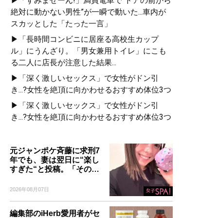
▶「すみませーん!」満員電車で“ドアの前から
絶対に動かない男性”が一瞬で動いた...車内が
スカッとした「たった一言」
▶「長時間コンビニに居座る高校生カップ
ル」にうんざり。「男女兼用トイレ」にこも
る二人に店長が注意した結果...
▶「深く激しいセックス」で女性がドン引
き...?女性を絶頂に向かわせるおすすめ体位3つ
▶「深く激しいセックス」で女性がドン引
き...?女性を絶頂に向かわせるおすすめ体位3つ
元ジャンポケ斉藤に求刑7
年でも、妻は翌日に“楽し
すぎた“と投稿。「その…
2026年08月07日
編集部のiHerb愛用者がセ