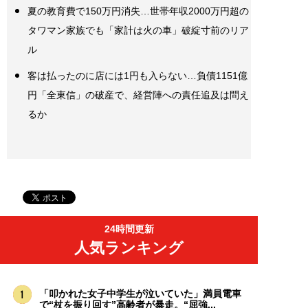
夏の教育費で150万円消失…世帯年収2000万円超の
タワマン家族でも「家計は火の車」破綻寸前のリア
ル
客は払ったのに店には1円も入らない…負債1151億
円「全東信」の破産で、経営陣への責任追及は問え
るか
24時間更新
人気ランキング
「叩かれた女子中学生が泣いていた」満員電車
で“杖を振り回す”高齢者が暴走。“屈強...