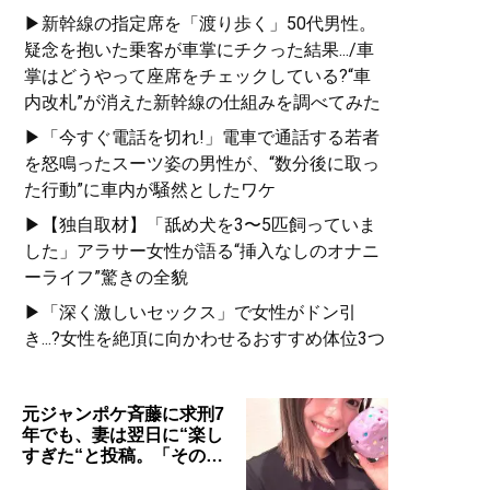
▶新幹線の指定席を「渡り歩く」50代男性。
疑念を抱いた乗客が車掌にチクった結果.../車
掌はどうやって座席をチェックしている?“車
内改札”が消えた新幹線の仕組みを調べてみた
▶「今すぐ電話を切れ!」電車で通話する若者
を怒鳴ったスーツ姿の男性が、“数分後に取っ
た行動”に車内が騒然としたワケ
▶【独自取材】「舐め犬を3〜5匹飼っていま
した」アラサー女性が語る“挿入なしのオナニ
ーライフ”驚きの全貌
▶「深く激しいセックス」で女性がドン引
き...?女性を絶頂に向かわせるおすすめ体位3つ
元ジャンポケ斉藤に求刑7
年でも、妻は翌日に“楽し
すぎた“と投稿。「その…