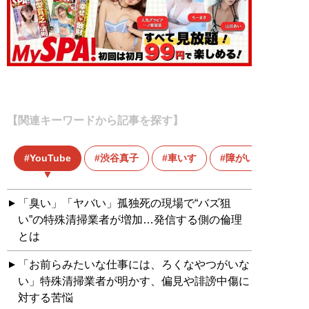
【関連キーワードから記事を探す】
YouTube
渋谷真子
車いす
障がい者
「臭い」「ヤバい」孤独死の現場で“バズ狙
い”の特殊清掃業者が増加…発信する側の倫理
とは
「お前らみたいな仕事には、ろくなやつがいな
い」特殊清掃業者が明かす、偏見や誹謗中傷に
対する苦悩