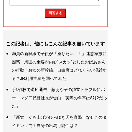
この記者は、他にもこんな記事を書いています
満員の新幹線で子供が「座りたい～！」迷惑家族に
困惑…周囲の乗客が内心“スカッ”としたおばあさん
の行動／お盆の新幹線、自由席はどれくらい混雑す
る？JR利用実績を調べてみた
手紙1枚で退所通告…藤あや子の独立トラブルにバ
ーニング二代目社長が告白「実際の料率は8対2だっ
た」
「新党」立ち上げのひろゆき氏を直撃！なぜこのタ
イミングで？自身の出馬可能性は？