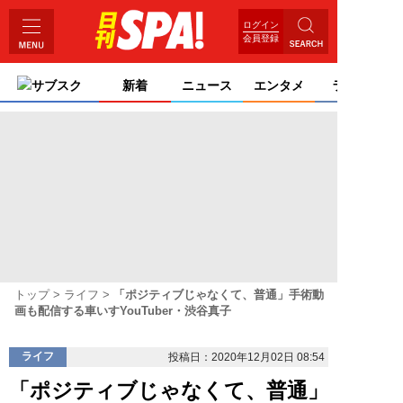
ログイン
会員登録
サブスク
新着
ニュース
エンタメ
ライフ
トップ
ライフ
「ポジティブじゃなくて、普通」手術動
画も配信する車いすYouTuber・渋谷真子
ライフ
投稿日：2020年12月02日 08:54
「ポジティブじゃなくて、普通」