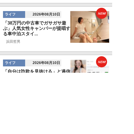
NEW!
ライフ
2026年08月10日
「38万円の中古車でガサガサ遊
ぶ」人気女性キャンパーが提唱す
る車中泊スタイ...
浜田哲男
NEW!
ライフ
2026年08月10日
「自分は詐欺を見抜ける」と過信
する人こそ危ない。「普通っぽい
女性」にハメら...
橋本未来
NEW!
ライフ
2026年08月10日
夏フェスで「胸を揉まれた」20
代女性が体験した卑劣な痴漢被
害。助けてくれた...