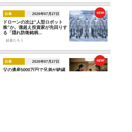
NEW!
お金
2026年07月27日
ドローンの次は“人型ロボット
株”か。億超え投資家が先回りす
る「隠れ防衛銘柄...
結喜たろう
NEW!
お金
2026年07月27日
父の遺産5000万円で兄弟が絶縁
「長男だから」「介護したのは
私」家族が“争...
渡辺智
NEW!
お金
2026年07月22日
元銀行員が明かす「お金持ちほど
やらないこと」本当に豊かな人に
は“共通点”が...