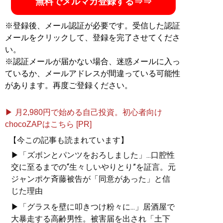
無料でメルマガ登録する⇒⇒
※登録後、メール認証が必要です。受信した認証
メールをクリックして、登録を完了させてくださ
い。
※認証メールが届かない場合、迷惑メールに入っ
ているか、メールアドレスが間違っている可能性
があります。再度ご登録ください。
▶ 月2,980円で始める自己投資。初心者向け
chocoZAPはこちら [PR]
【今この記事も読まれています】
▶「ズボンとパンツをおろしました」...口腔性
交に至るまでの“生々しいやりとり”を証言。元
ジャンポケ斉藤被告が「同意があった」と信
じた理由
▶「グラスを壁に叩きつけ粉々に...」居酒屋で
大暴走する高齢男性。被害届を出され「土下