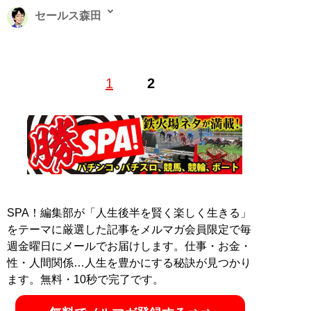
セールス森田
Web編集者兼ライター。フリーライター・動画編集者を
1
2
経て、現在は日刊SPA！編集・インタビュー記事の執筆
を中心に活動中。全国各地の取材に出向くフットワーク
の軽さがセールスポイント
X（旧Twitter）
salesmorita32
記事一覧へ
SPA！編集部が「人生後半を賢く楽しく生きる」
をテーマに厳選した記事をメルマガ会員限定で毎
週金曜日にメールでお届けします。仕事・お金・
性・人間関係…人生を豊かにする秘訣が見つかり
ます。無料・10秒で完了です。