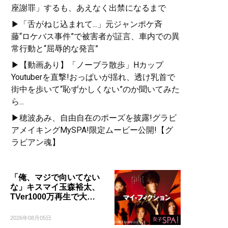
座謝罪」するも、あえなく出禁になるまで
▶「舌がねじ込まれて...」元ジャンポケ斉
藤“ロケバス事件”で被害者が証言、車内での異
常行動と“屈辱的な発言”
▶【動画あり】「ノーブラ散歩」Hカップ
Youtuberを直撃!おっぱいが揺れ、透け乳首で
街中を歩いて“恥ずかしくない”のか聞いてみた
ら...
▶穂波あみ、自由自在のポーズを披露!グラビ
アメイキングMySPA!限定ムービー公開!【グ
ラビアン魂】
「俺、マジで向いてない
な」キスマイ玉森裕太、
TVer1000万再生で大…
2026年08月05日