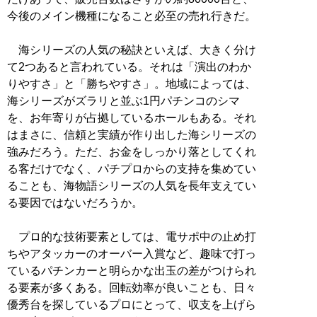
今後のメイン機種になること必至の売れ行きだ。
海シリーズの人気の秘訣といえば、大きく分け
て2つあると言われている。それは「演出のわか
りやすさ」と「勝ちやすさ」。地域によっては、
海シリーズがズラリと並ぶ1円パチンコのシマ
を、お年寄りが占拠しているホールもある。それ
はまさに、信頼と実績が作り出した海シリーズの
強みだろう。ただ、お金をしっかり落としてくれ
る客だけでなく、パチプロからの支持を集めてい
ることも、海物語シリーズの人気を長年支えてい
る要因ではないだろうか。
プロ的な技術要素としては、電サポ中の止め打
ちやアタッカーのオーバー入賞など、趣味で打っ
ているパチンカーと明らかな出玉の差がつけられ
る要素が多くある。回転効率が良いことも、日々
優秀台を探しているプロにとって、収支を上げら