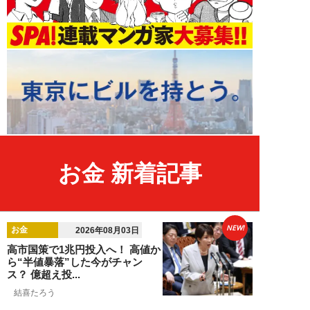
お金 新着記事
NEW!
お金
2026年08月03日
高市国策で1兆円投入へ！ 高値か
ら“半値暴落”した今がチャン
ス？ 億超え投...
結喜たろう