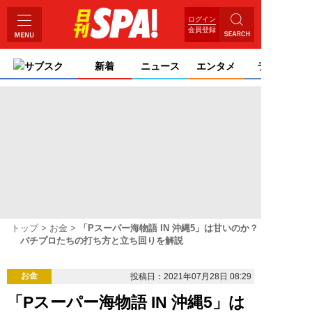
ログイン
会員登録
サブスク
新着
ニュース
エンタメ
ライフ
トップ
お金
「Pスーパー海物語 IN 沖縄5」は甘いのか？
パチプロたちの打ち方と立ち回りを解説
お金
投稿日：2021年07月28日 08:29
「Pスーパー海物語 IN 沖縄5」は