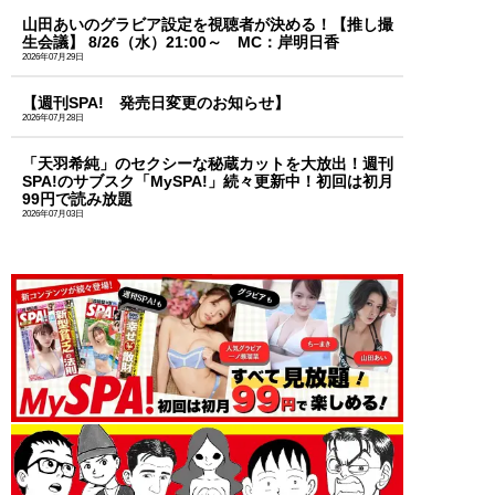
山田あいのグラビア設定を視聴者が決める！【推し撮
生会議】 8/26（水）21:00～ MC：岸明日香
2026年07月29日
【週刊SPA! 発売日変更のお知らせ】
2026年07月28日
「天羽希純」のセクシーな秘蔵カットを大放出！週刊
SPA!のサブスク「MySPA!」続々更新中！初回は初月
99円で読み放題
2026年07月03日