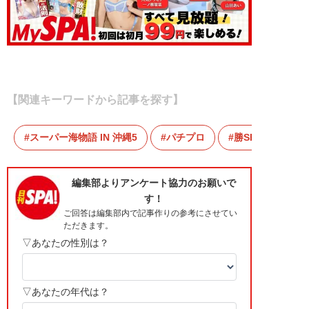
【関連キーワードから記事を探す】
スーパー海物語 IN 沖縄5
パチプロ
勝SPA！