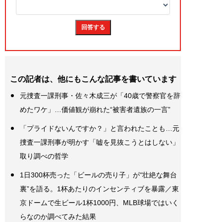
この記者は、他にもこんな記事を書いています
元捜査一課刑事・佐々木成三が「40歳で警察官を辞
めたワケ」…価値観が崩れた“被害者遺族の一言”
「プライドないんですか？」と言われたことも…元
捜査一課刑事が明かす「嘘を見抜こうとはしない」
取り調べの哲学
1日300杯売った「ビールの売り子」が“壮絶な舞台
裏”を語る。1杯あたりのインセンティブを暴露／東
京ドームで生ビール1杯1000円、MLB球場ではいく
らなのか調べてみた結果