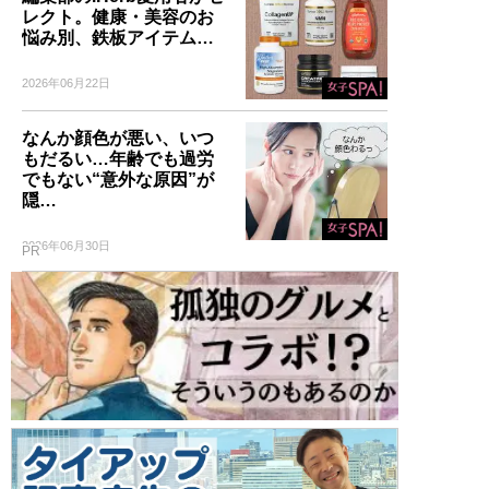
レクト。健康・美容のお
悩み別、鉄板アイテム…
2026年06月22日
なんか顔色が悪い、いつ
もだるい…年齢でも過労
でもない“意外な原因”が
隠…
2026年06月30日
PR