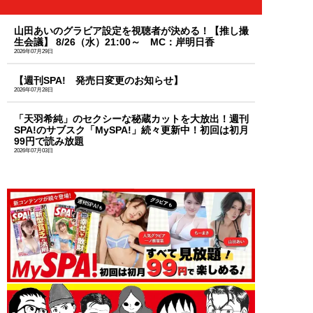
山田あいのグラビア設定を視聴者が決める！【推し撮
生会議】 8/26（水）21:00～ MC：岸明日香
2026年07月29日
【週刊SPA! 発売日変更のお知らせ】
2026年07月28日
「天羽希純」のセクシーな秘蔵カットを大放出！週刊
SPA!のサブスク「MySPA!」続々更新中！初回は初月
99円で読み放題
2026年07月03日