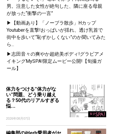
男。注意した女性が絶句した、隣に座る母親
が放った“衝撃の一言”
▶【動画あり】「ノーブラ散歩」Hカップ
Youtuberを直撃!おっぱいが揺れ、透け乳首で
街中を歩いて“恥ずかしくない”のか聞いてみた
ら...
▶志田音々の爽やか超絶美ボディ!グラビアメ
イキングMySPA!限定ムービー公開!【旬撮ガ
ール】
体力をつける“体力がな
い”問題、どう乗り越え
る？50代のリアルすぎる
悩…
2026年08月07日
編集部のiHerb愛用者がセ