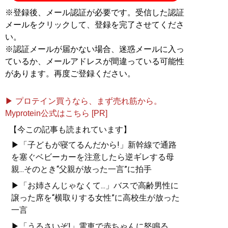
※登録後、メール認証が必要です。受信した認証
メールをクリックして、登録を完了させてくださ
い。
※認証メールが届かない場合、迷惑メールに入っ
ているか、メールアドレスが間違っている可能性
があります。再度ご登録ください。
▶ プロテイン買うなら、まず売れ筋から。
Myprotein公式はこちら [PR]
【今この記事も読まれています】
▶「子どもが寝てるんだから!」新幹線で通路
を塞ぐベビーカーを注意したら逆ギレする母
親...そのとき“父親が放った一言”に拍手
▶「お姉さんじゃなくて...」バスで高齢男性に
譲った席を“横取りする女性”に高校生が放った
一言
▶「うるさいぞ!」電車で赤ちゃんに怒鳴る