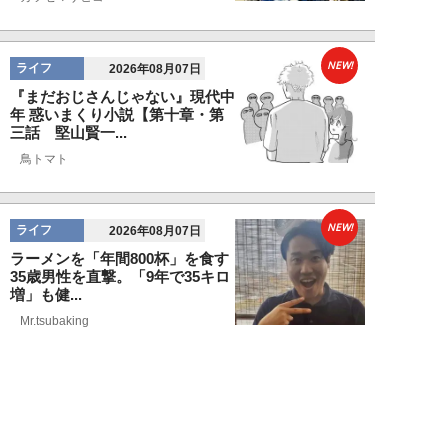
NEW!
ライフ
2026年08月07日
『まだおじさんじゃない』現代中
年 惑いまくり小説【第十章・第
三話 堅山賢一...
鳥トマト
NEW!
ライフ
2026年08月07日
ラーメンを「年間800杯」を食す
35歳男性を直撃。「9年で35キロ
増」も健...
Mr.tsubaking
NEW!
ライフ
2026年08月07日
「邪魔なんだよ！」新幹線で座席
を蹴ってくる後ろの男性…恐怖に