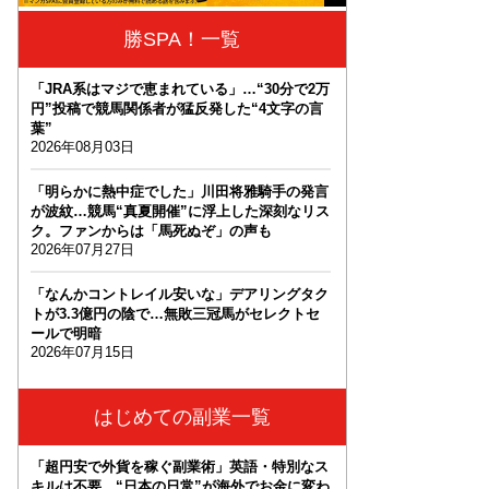
勝SPA！一覧
「JRA系はマジで恵まれている」…“30分で2万
円”投稿で競馬関係者が猛反発した“4文字の言
葉”
2026年08月03日
「明らかに熱中症でした」川田将雅騎手の発言
が波紋…競馬“真夏開催”に浮上した深刻なリス
ク。ファンからは「馬死ぬぞ」の声も
2026年07月27日
「なんかコントレイル安いな」デアリングタク
トが3.3億円の陰で…無敗三冠馬がセレクトセ
ールで明暗
2026年07月15日
はじめての副業一覧
「超円安で外貨を稼ぐ副業術」英語・特別なス
キルは不要。“日本の日常”が海外でお金に変わ