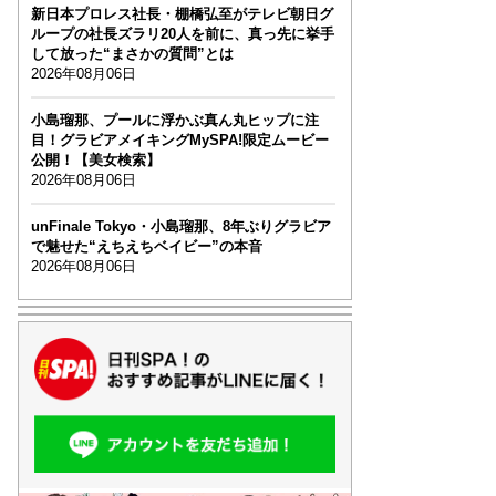
新日本プロレス社長・棚橋弘至がテレビ朝日グ
ループの社長ズラリ20人を前に、真っ先に挙手
して放った“まさかの質問”とは
2026年08月06日
小島瑠那、プールに浮かぶ真ん丸ヒップに注
目！グラビアメイキングMySPA!限定ムービー
公開！【美女検索】
2026年08月06日
unFinale Tokyo・小島瑠那、8年ぶりグラビア
で魅せた“えちえちベイビー”の本音
2026年08月06日