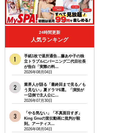
24時間更新
人気ランキング
手紙1枚で退所通告…藤あや子の独
立トラブルにバーニング二代目社長
が告白「実際の料...
2026年08月04日
業界人が語る「最終回まで見る／も
う見ない」夏ドラマ6選。「演技が
一辺倒で主人公に...
2026年07月30日
「やる気ない」「不真面目すぎ」
King Gnuの宣伝動画に批判が殺
到。アーティス...
2026年08月04日