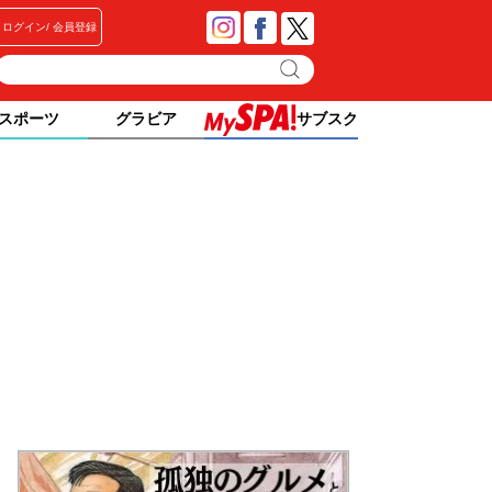
ログイン
会員登録
スポーツ
グラビア
サブスク