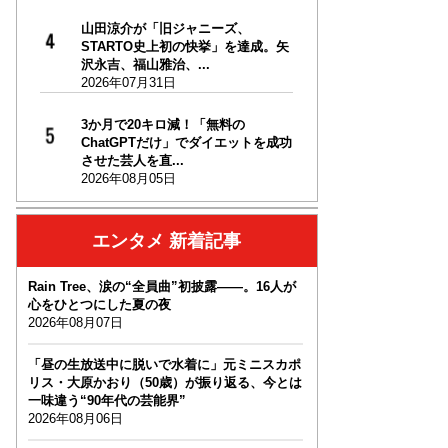
山田涼介が「旧ジャニーズ、
STARTO史上初の快挙」を達成。矢
沢永吉、福山雅治、...
2026年07月31日
3か月で20キロ減！「無料の
ChatGPTだけ」でダイエットを成功
させた芸人を直...
2026年08月05日
エンタメ 新着記事
Rain Tree、涙の“全員曲”初披露――。16人が
心をひとつにした夏の夜
2026年08月07日
「昼の生放送中に脱いで水着に」元ミニスカポ
リス・大原かおり（50歳）が振り返る、今とは
一味違う“90年代の芸能界”
2026年08月06日