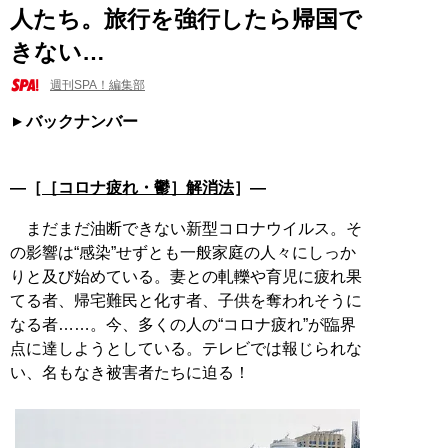
人たち。旅行を強行したら帰国で
きない…
週刊SPA！編集部
バックナンバー
―［
［コロナ疲れ・鬱］解消法
］―
まだまだ油断できない新型コロナウイルス。そ
の影響は“感染”せずとも一般家庭の人々にしっか
りと及び始めている。妻との軋轢や育児に疲れ果
てる者、帰宅難民と化す者、子供を奪われそうに
なる者……。今、多くの人の“コロナ疲れ”が臨界
点に達しようとしている。テレビでは報じられな
い、名もなき被害者たちに迫る！