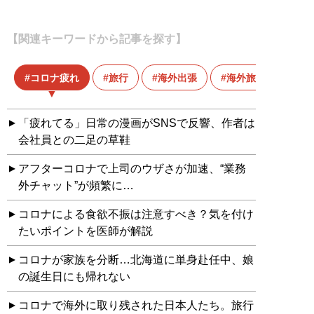
【関連キーワードから記事を探す】
コロナ疲れ
旅行
海外出張
海外旅行
「疲れてる」日常の漫画がSNSで反響、作者は
会社員との二足の草鞋
アフターコロナで上司のウザさが加速、“業務
外チャット”が頻繁に…
コロナによる食欲不振は注意すべき？気を付け
たいポイントを医師が解説
コロナが家族を分断…北海道に単身赴任中、娘
の誕生日にも帰れない
コロナで海外に取り残された日本人たち。旅行