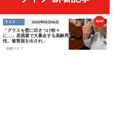
NEW!
ライフ
2026年08月06日
「グラスを壁に叩きつけ粉々
に…」居酒屋で大暴走する高齢男
性。被害届を出され...
高橋マナブ
NEW!
ライフ
2026年08月06日
老いていくのがすごく嫌な49歳
男性。孤独な老後を恐れる相談
に、佐藤優が贈る...
佐藤優
NEW!
ライフ
2026年08月05日
タクシー待ちの長蛇の列に堂々と
割り込む“派手な男女”を、小柄