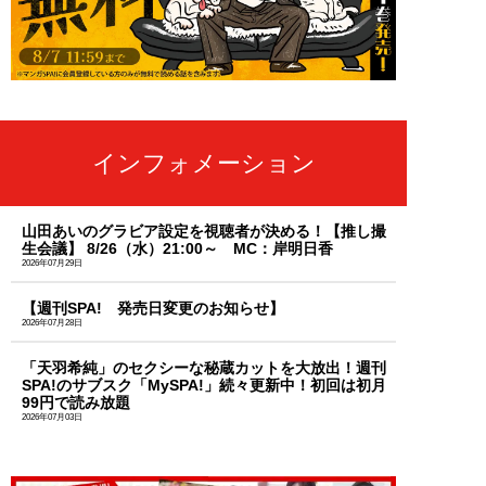
インフォメーション
山田あいのグラビア設定を視聴者が決める！【推し撮
生会議】 8/26（水）21:00～ MC：岸明日香
2026年07月29日
【週刊SPA! 発売日変更のお知らせ】
2026年07月28日
「天羽希純」のセクシーな秘蔵カットを大放出！週刊
SPA!のサブスク「MySPA!」続々更新中！初回は初月
99円で読み放題
2026年07月03日