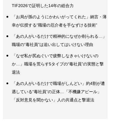
TIF2026で証明した14年の総合力
「お局が孫のようにかわいがってくれた」納言・薄
幸が伝授する“職場の厄介者を手なずける技術”
「あの人がいるだけで精神的になぜか削られる…」
職場の“毒社員”は追い出してはいけない理由
「なぜ私が尻ぬぐいで疲弊しなきゃいけないの
か…」職場を荒らす5タイプの“毒社員”の実態と撃
退法
「あの人がいるだけで職場がしんどい」約4割が遭
遇している“毒社員”の正体…「不機嫌アピール」
「反対意見を聞かない」人の共通点と撃退法