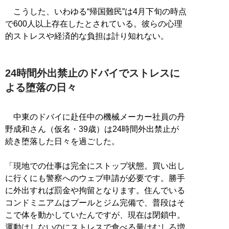
こうした、いわゆる“帰国難民”は4月下旬の時点
で600人以上存在したとされている。彼らの心理
的ストレスや経済的な負担は計り知れない。
24時間外出禁止のドバイでストレスに
よる堕落の日々
中東のドバイに赴任中の機械メーカー社員の丹
野成和さん（仮名・39歳）は24時間外出禁止が
続き堕落した日々を過ごした。
「現地での仕事は完全にストップ状態。買い出し
に行くにも警察へのウェブ申請が必要です。勝手
に外出すれば罰金や拘留となります。住んでいる
コンドミニアムはプールとジム完備で、普段はそ
こで体を動かしていたんですが、現在は閉鎖中。
運動はしないのにストレスで食べる量はむしろ増