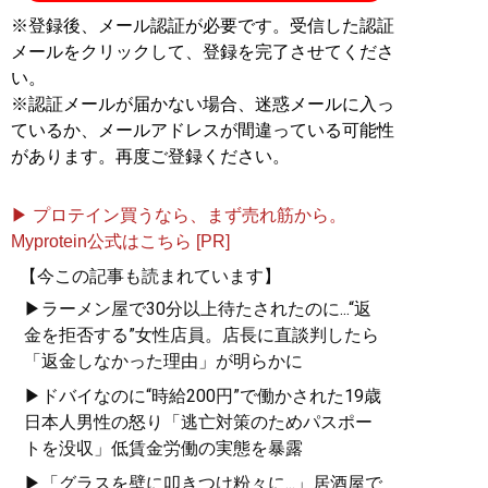
※登録後、メール認証が必要です。受信した認証
メールをクリックして、登録を完了させてくださ
い。
※認証メールが届かない場合、迷惑メールに入っ
ているか、メールアドレスが間違っている可能性
があります。再度ご登録ください。
▶ プロテイン買うなら、まず売れ筋から。
Myprotein公式はこちら [PR]
【今この記事も読まれています】
▶ラーメン屋で30分以上待たされたのに...“返
金を拒否する”女性店員。店長に直談判したら
「返金しなかった理由」が明らかに
▶ドバイなのに“時給200円”で働かされた19歳
日本人男性の怒り「逃亡対策のためパスポー
トを没収」低賃金労働の実態を暴露
▶「グラスを壁に叩きつけ粉々に...」居酒屋で