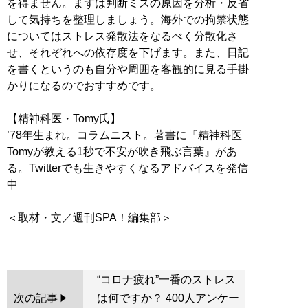
を得ません。まずは判断ミスの原因を分析・反省
して気持ちを整理しましょう。海外での拘禁状態
についてはストレス発散法をなるべく分散化さ
せ、それぞれへの依存度を下げます。また、日記
を書くというのも自分や周囲を客観的に見る手掛
かりになるのでおすすめです。
【精神科医・Tomy氏】
’78年生まれ。コラムニスト。著書に『精神科医
Tomyが教える1秒で不安が吹き飛ぶ言葉』があ
る。Twitterでも生きやすくなるアドバイスを発信
中
＜取材・文／週刊SPA！編集部＞
“コロナ疲れ”一番のストレス
次の記事
は何ですか？ 400人アンケー