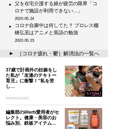
父を在宅介護する娘が疲労の限界「コ
ロナで施設が利用できない…」
2020.05.24
コロナ自粛中は何してた？ プロレス棚
橋弘至はアニメと英語の勉強
2020.05.23
［コロナ疲れ・鬱］解消法の一覧へ
▲
37歳で計画外の妊娠をし
た私が「友達のテキトー
育児」に衝撃！“私を苦
し…
2026年03月28日
編集部のiHerb愛用者がセ
レクト。健康・美容のお
悩み別、鉄板アイテム…