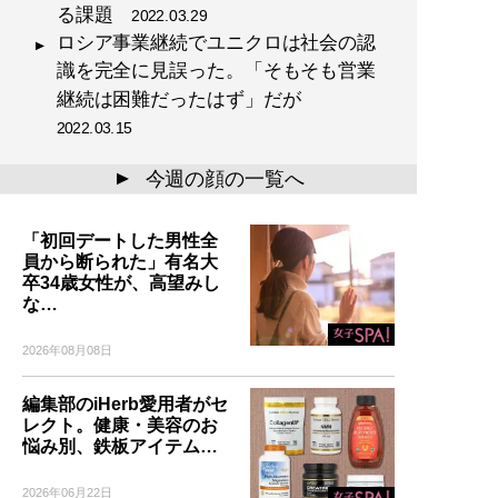
る課題
2022.03.29
ロシア事業継続でユニクロは社会の認
識を完全に見誤った。「そもそも営業
継続は困難だったはず」だが
2022.03.15
今週の顔の一覧へ
▲
「初回デートした男性全
員から断られた」有名大
卒34歳女性が、高望みし
な…
2026年08月08日
編集部のiHerb愛用者がセ
レクト。健康・美容のお
悩み別、鉄板アイテム…
2026年06月22日