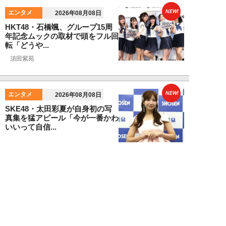
NEW!
エンタメ
2026年08月08日
HKT48・石橋颯、グループ15周
年記念ムックの取材で頭をフル回
転「どうや...
須田紫苑
NEW!
エンタメ
2026年08月08日
SKE48・太田彩夏が自身初の写
真集を猛アピール「今が一番かわ
いいって自信...
NEW!
エンタメ
2026年08月08日
「“隠れCMキング”と呼ばれるの
は…」男性CM起用4位・小倉史
也（29）が...
望月ふみ