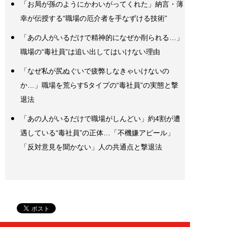
「お局が孫のようにかわいがってくれた」納言・薄
幸が伝授する“職場の厄介者を手なずける技術”
「あの人がいるだけで精神的になぜか削られる…」
職場の“毒社員”は追い出してはいけない理由
「なぜ私が尻ぬぐいで疲弊しなきゃいけないの
か…」職場を荒らす5タイプの“毒社員”の実態と撃
退法
「あの人がいるだけで職場がしんどい」約4割が遭
遇している“毒社員”の正体…「不機嫌アピール」
「反対意見を聞かない」人の共通点と撃退法