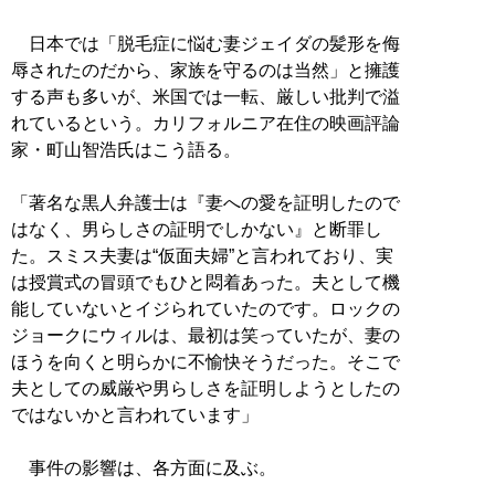
日本では「脱毛症に悩む妻ジェイダの髪形を侮
辱されたのだから、家族を守るのは当然」と擁護
する声も多いが、米国では一転、厳しい批判で溢
れているという。カリフォルニア在住の映画評論
家・町山智浩氏はこう語る。
「著名な黒人弁護士は『妻への愛を証明したので
はなく、男らしさの証明でしかない』と断罪し
た。スミス夫妻は“仮面夫婦”と言われており、実
は授賞式の冒頭でもひと悶着あった。夫として機
能していないとイジられていたのです。ロックの
ジョークにウィルは、最初は笑っていたが、妻の
ほうを向くと明らかに不愉快そうだった。そこで
夫としての威厳や男らしさを証明しようとしたの
ではないかと言われています」
事件の影響は、各方面に及ぶ。