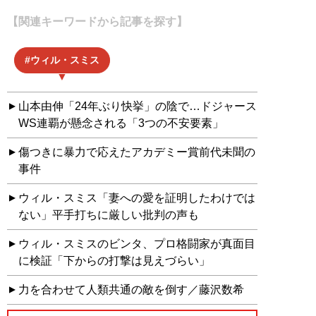
【関連キーワードから記事を探す】
ウィル・スミス
山本由伸「24年ぶり快挙」の陰で…ドジャース
WS連覇が懸念される「3つの不安要素」
傷つきに暴力で応えたアカデミー賞前代未聞の
事件
ウィル・スミス「妻への愛を証明したわけでは
ない」平手打ちに厳しい批判の声も
ウィル・スミスのビンタ、プロ格闘家が真面目
に検証「下からの打撃は見えづらい」
力を合わせて人類共通の敵を倒す／藤沢数希