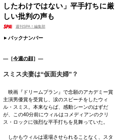
したわけではない」平手打ちに厳
しい批判の声も
週刊SPA！編集部
バックナンバー
―［
今週の顔
］―
スミス夫妻は“仮面夫婦”？
映画『ドリームプラン』で念願のアカデミー賞
主演男優賞を受賞し、涙のスピーチをしたウィ
ル・スミス。本来ならば、感動シーンのはずだ
が、この40分前にウィルはコメディアンのクリ
ス・ロックに強烈な平手打ちを見舞っていた。
しかもウィルは退場させられることなく、スタ