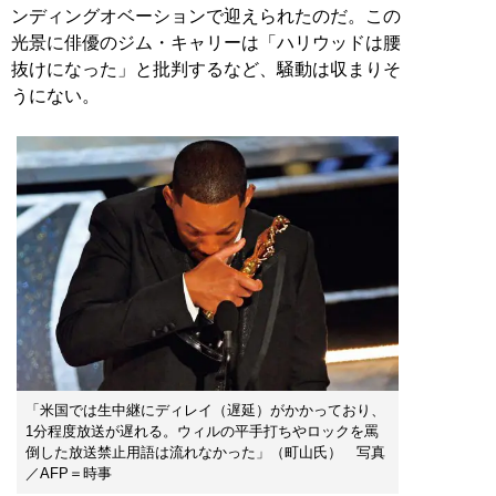
ンディングオベーションで迎えられたのだ。この
光景に俳優のジム・キャリーは「ハリウッドは腰
抜けになった」と批判するなど、騒動は収まりそ
うにない。
「米国では生中継にディレイ（遅延）がかかっており、
1分程度放送が遅れる。ウィルの平手打ちやロックを罵
倒した放送禁止用語は流れなかった」（町山氏） 写真
／AFP＝時事