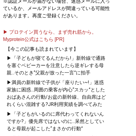
※認証メールが届かない場合、迷惑メールに入っ
ているか、メールアドレスが間違っている可能性
があります。再度ご登録ください。
▶ プロテイン買うなら、まず売れ筋から。
Myprotein公式はこちら [PR]
【今この記事も読まれています】
▶「子どもが寝てるんだから!」新幹線で通路
を塞ぐベビーカーを注意したら逆ギレする母
親...そのとき“父親が放った一言”に拍手
▶満員の新幹線で子供が「座りたい~!」迷惑
家族に困惑...周囲の乗客が内心“スカッ”とした
おばあさんの行動/お盆の新幹線、自由席はど
れくらい混雑する?JR利用実績を調べてみた
▶「子どもがいるのに席代わってくれないん
ですか?」優先席ではないのに...呆然としてい
ると母親が起こした“まさかの行動”