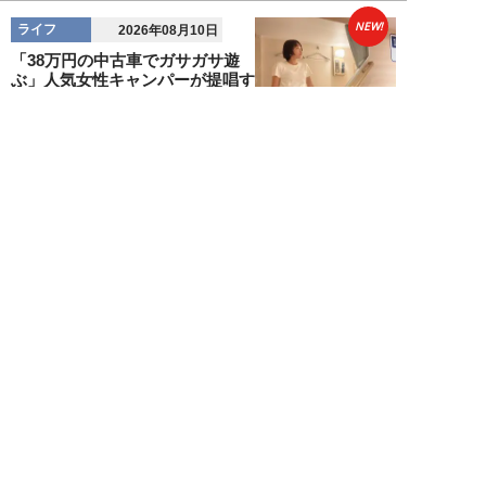
NEW!
ライフ
2026年08月10日
「38万円の中古車でガサガサ遊
ぶ」人気女性キャンパーが提唱す
る車中泊スタイ...
浜田哲男
NEW!
ライフ
2026年08月10日
「自分は詐欺を見抜ける」と過信
する人こそ危ない。「普通っぽい
女性」にハメら...
橋本未来
NEW!
ライフ
2026年08月10日
夏フェスで「胸を揉まれた」20
代女性が体験した卑劣な痴漢被
害。助けてくれた...
高橋マナブ