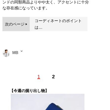
ンドの同類商品よりやや太く、アクセントに十分
な存在感になっています。
コーディネートのポイント
次のページ
は…
MB
ファッションバイヤー。最新刊『
ロードマップ
』のほ
1
2
か、『
MBの偏愛ブランド図鑑
』『
最速でおしゃれに見
せる方法 <実践編>
』『
最速でおしゃれに見せる方法
』
『
幸服論――人生は服で簡単に変えられる
』など関連書
【今週の掘り出し物】
籍が累計200万部を突破。ブログ「
Knower Mag現役メ
ンズバイヤーが伝えるオシャレになる方法
」、ユーチュ
ーブ「
MBチャンネル
」も話題に。年間の被服費は1000