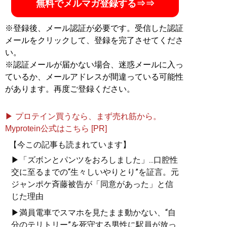
無料でメルマガ登録する⇒⇒
※登録後、メール認証が必要です。受信した認証
メールをクリックして、登録を完了させてくださ
い。
※認証メールが届かない場合、迷惑メールに入っ
『
最速でおしゃれに見せる
ているか、メールアドレスが間違っている可能性
方法 <実践編>
』
があります。再度ご登録ください。
ユニクロやGUでもおしゃれ
な人は何が違うのか？
▶ プロテイン買うなら、まず売れ筋から。
Myprotein公式はこちら [PR]
【今この記事も読まれています】
▶「ズボンとパンツをおろしました」...口腔性
交に至るまでの“生々しいやりとり”を証言。元
ジャンポケ斉藤被告が「同意があった」と信
じた理由
▶満員電車でスマホを見たまま動かない、“自
分のテリトリー”を死守する男性に駅員が放っ
『
幸服論――人生は服で簡単