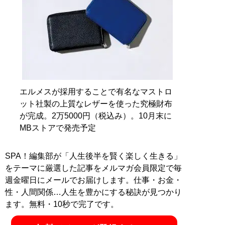
万円超！ （Xアカウント:
@MBKnowerMag
）
『
ロードマップ
』
地方のしがないショップ
店員はなぜ成功できたの
か？
エルメスが採用することで有名なマストロ
その秘密はロードマップ
ット社製の上質なレザーを使った究極財布
にあった
が完成。2万5000円（税込み）。10月末に
MBストアで発売予定
SPA！編集部が「人生後半を賢く楽しく生きる」
をテーマに厳選した記事をメルマガ会員限定で毎
『
MBの偏愛ブランド図鑑
』
週金曜日にメールでお届けします。仕事・お金・
性・人間関係…人生を豊かにする秘訣が見つかり
今着るべきブランド60の歴
ます。無料・10秒で完了です。
史や特色を、自身が愛用す
る品とともに徹底紹介