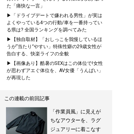
た「痛快な一言」
に変えられる
』
▶「ドライブデートで嫌われる男性」が実は
自信は服で簡単につくること
よくやっている4つの行動/車を一番持ってい
ができる!
る県は? 全国ランキングを調べてみた
▶【独自取材】「おしっこを我慢しているほ
うが“当たり”やすい」特殊性癖の29歳女性が
告白する、快楽ライフの全貌
▶【画像あり】酷暑のSEXはこの体位で!女性
が思わずアエぐ体位を、AV女優「うんぱい」
『
最速でおしゃれに見せる
が再現した
方法 【電子限定特典付き】
』
この連載の前回記事
誰も言葉にできなかった
「男のおしゃれ」の決定
「作業員風」に見えが
版。電子版特典として、MB
のコーディネート・80スタ
ちなアウターを、ラグ
イルを追加収録！
ジュアリーに着こなす