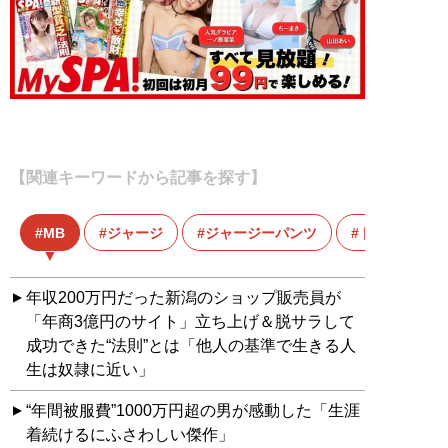
【関連キーワードから記事を探す】
MB
ジャージ
ジャージーパンツ
トラックパン
年収200万円だった新潟のショップ販売員が
「年商3億円のサイト」立ち上げ＆脱サラして
成功できた“法則”とは「他人の基準で生きる人
生は奴隷に近い」
“年間被服費”1000万円超の男が感動した「生涯
着続けるにふさわしい傑作」