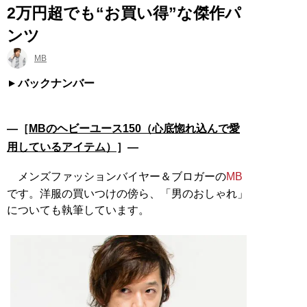
2万円超でも“お買い得”な傑作パ
ンツ
MB
バックナンバー
―［
MBのヘビーユース150（心底惚れ込んで愛
用しているアイテム）
］―
メンズファッションバイヤー＆ブロガーの
MB
です。洋服の買いつけの傍ら、「男のおしゃれ」
についても執筆しています。