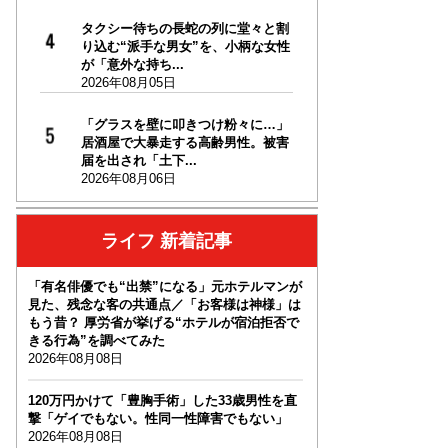
タクシー待ちの長蛇の列に堂々と割
り込む“派手な男女”を、小柄な女性
が「意外な持ち...
2026年08月05日
「グラスを壁に叩きつけ粉々に…」
居酒屋で大暴走する高齢男性。被害
届を出され「土下...
2026年08月06日
ライフ 新着記事
「有名俳優でも“出禁”になる」元ホテルマンが
見た、残念な客の共通点／「お客様は神様」は
もう昔？ 厚労省が挙げる“ホテルが宿泊拒否で
きる行為”を調べてみた
2026年08月08日
120万円かけて「豊胸手術」した33歳男性を直
撃「ゲイでもない。性同一性障害でもない」
2026年08月08日