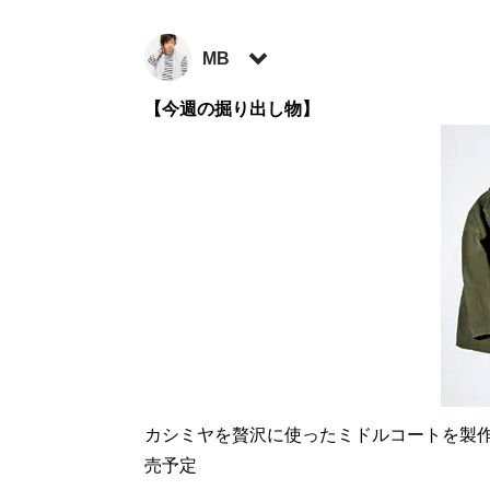
MB
ファッションバイヤー。最新刊『
【今週の掘り出し物】
ロードマ
に見せる方法 <実践編>
』『
最速でおしゃれ
など関連書籍が累計200万部を突破。ブログ
方法
」、ユーチューブ「
MBチャンネル
」も
ト:
@MBKnowerMag
）
『
ロードマップ
』
地方のしがないシ
その秘密はロード
カシミヤを贅沢に使ったミドルコートを製
売予定