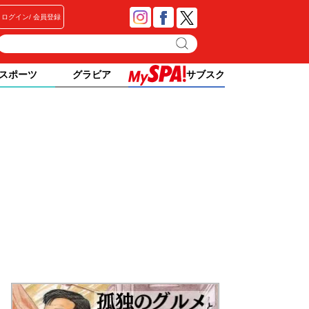
ログイン
会員登録
スポーツ
グラビア
サブスク