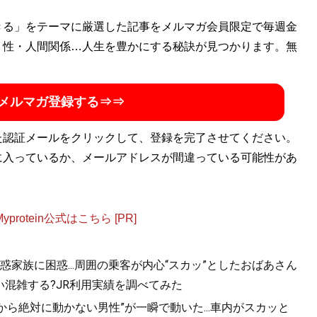
きる」をテーマに厳選した記事をメルマガ会員限定で毎週金
・性・人間関係…人生を豊かにする秘訣が見つかります。無
ド図鑑
』
メルマガ登録する⇒⇒
60の歴史や特色を、自身が愛用する品とともに徹底紹介
た認証メールをクリックして、登録を完了させてください。
に入っているか、メールアドレスが間違っている可能性があ
otein公式はこちら [PR]
見せる方法 <実践編>
』
家族に困惑...周囲の乗客が内心“スカッ”としたおばあさん
混雑する?JR利用実績を調べてみた
おしゃれな人は何が違うのか？
から絶対に動かない男性”が一瞬で動いた...車内がスカッと