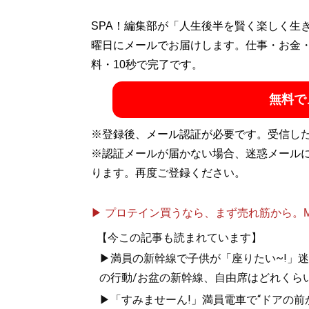
SPA！編集部が「人生後半を賢く楽しく生
曜日にメールでお届けします。仕事・お金
料・10秒で完了です。
『
MBの偏愛ブラン
無料で
今着るべきブランド
※登録後、メール認証が必要です。受信し
※認証メールが届かない場合、迷惑メール
ります。再度ご登録ください。
▶ プロテイン買うなら、まず売れ筋から。Mypr
【今この記事も読まれています】
『
最速でおしゃれに
▶満員の新幹線で子供が「座りたい~!」迷惑
の行動/お盆の新幹線、自由席はどれくらい
ユニクロやGUでも
▶「すみませーん!」満員電車で“ドアの前