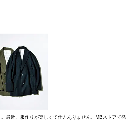
ップ
』のほか、『
MBの偏愛ブランド図鑑
』『
最速でおしゃれ
に見せる方法
』『
幸服論――人生は服で簡単に変えられる
』
「
Knower Mag現役メンズバイヤーが伝えるオシャレになる
話題に。年間の被服費は1000万円超！ （Xアカウン
ョップ店員はなぜ成功できたのか？
マップにあった
作。最近、服作りが楽しくて仕方ありません。MBストアで発