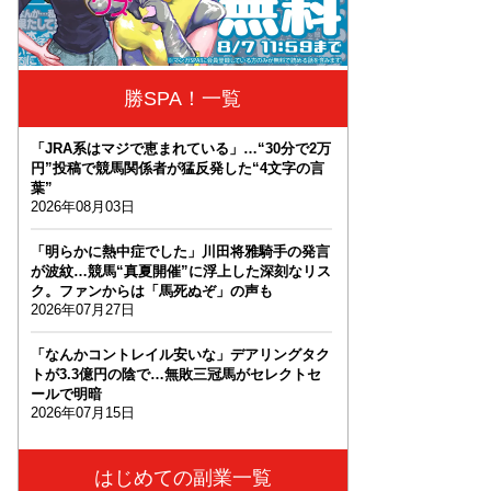
勝SPA！一覧
「JRA系はマジで恵まれている」…“30分で2万
円”投稿で競馬関係者が猛反発した“4文字の言
葉”
2026年08月03日
「明らかに熱中症でした」川田将雅騎手の発言
が波紋…競馬“真夏開催”に浮上した深刻なリス
ク。ファンからは「馬死ぬぞ」の声も
2026年07月27日
「なんかコントレイル安いな」デアリングタク
トが3.3億円の陰で…無敗三冠馬がセレクトセ
ールで明暗
2026年07月15日
はじめての副業一覧