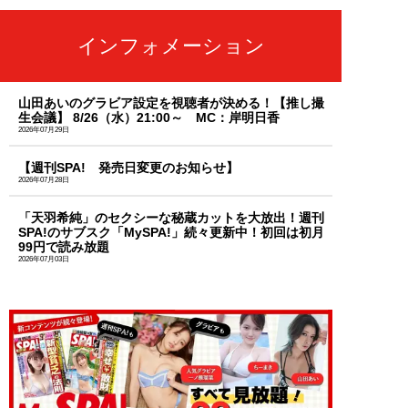
インフォメーション
山田あいのグラビア設定を視聴者が決める！【推し撮
生会議】 8/26（水）21:00～ MC：岸明日香
2026年07月29日
【週刊SPA! 発売日変更のお知らせ】
2026年07月28日
「天羽希純」のセクシーな秘蔵カットを大放出！週刊
SPA!のサブスク「MySPA!」続々更新中！初回は初月
99円で読み放題
2026年07月03日