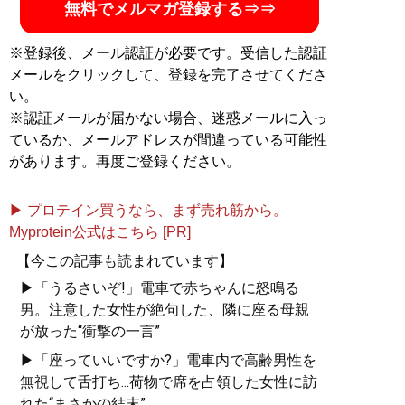
無料でメルマガ登録する⇒⇒
※登録後、メール認証が必要です。受信した認証
メールをクリックして、登録を完了させてくださ
い。
※認証メールが届かない場合、迷惑メールに入っ
ているか、メールアドレスが間違っている可能性
があります。再度ご登録ください。
▶ プロテイン買うなら、まず売れ筋から。
Myprotein公式はこちら [PR]
【今この記事も読まれています】
▶「うるさいぞ!」電車で赤ちゃんに怒鳴る
男。注意した女性が絶句した、隣に座る母親
が放った“衝撃の一言”
▶「座っていいですか?」電車内で高齢男性を
無視して舌打ち...荷物で席を占領した女性に訪
れた“まさかの結末”