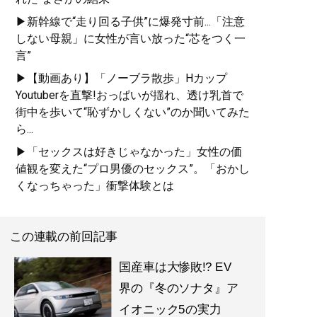
▶新幹線で“走り回る子供”に爆発寸前...「注意
しない母親」に女性が言い放った“芯をつく一
言”
▶【動画あり】「ノーブラ散歩」Hカップ
Youtuberを直撃!おっぱいが揺れ、透け乳首で
街中を歩いて“恥ずかしくない”のか聞いてみた
ら...
▶「セックスは好きじゃなかった」女性の価
値観を変えた“プロ男優のセックス”。「おかし
くなっちゃった」衝撃体験とは
この連載の前回記事
国産車は大惨敗!? EV
界の『冬のソナタ』ア
イオニック5の実力