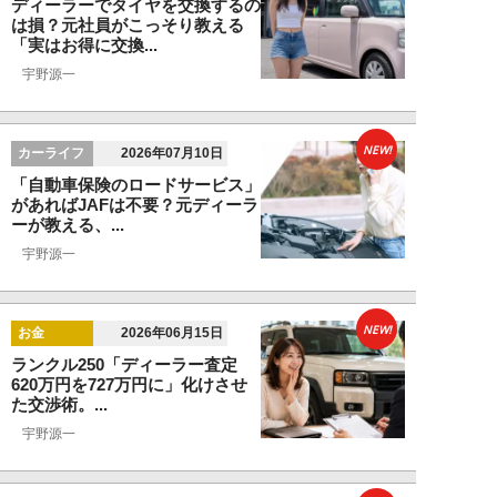
ディーラーでタイヤを交換するの
は損？元社員がこっそり教える
「実はお得に交換...
宇野源一
NEW!
カーライフ
2026年07月10日
「自動車保険のロードサービス」
があればJAFは不要？元ディーラ
ーが教える、...
宇野源一
NEW!
お金
2026年06月15日
ランクル250「ディーラー査定
620万円を727万円に」化けさせ
た交渉術。...
宇野源一