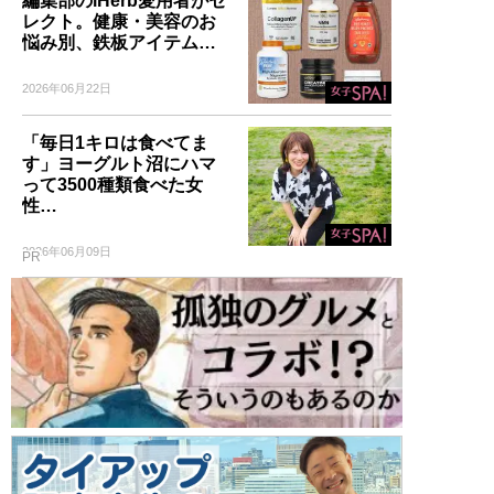
編集部のiHerb愛用者がセ
レクト。健康・美容のお
悩み別、鉄板アイテム…
2026年06月22日
「毎日1キロは食べてま
す」ヨーグルト沼にハマ
って3500種類食べた女
性…
2026年06月09日
PR