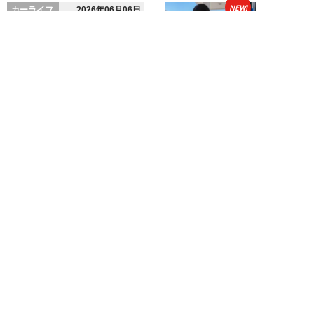
NEW!
カーライフ
2026年06月06日
元ディーラー営業マンが暴露。ガ
ソリン車と比較して「ハイブリッ
ドカーはおすす...
宇野源一
NEW!
カーライフ
2026年05月25日
あおり運転してきた“真っ赤なス
ポーツカー”に下った天罰「前方
が騒がしいと思...
八木正規
新着記事をもっと見る