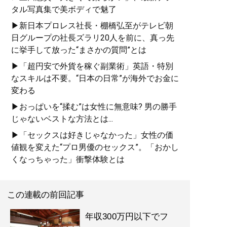
タル写真集で美ボディで魅了
▶新日本プロレス社長・棚橋弘至がテレビ朝
日グループの社長ズラリ20人を前に、真っ先
に挙手して放った“まさかの質問”とは
▶「超円安で外貨を稼ぐ副業術」英語・特別
なスキルは不要。“日本の日常”が海外でお金に
変わる
▶おっぱいを“揉む”は女性に無意味? 男の勝手
じゃないベストな方法とは...
▶「セックスは好きじゃなかった」女性の価
値観を変えた“プロ男優のセックス”。「おかし
くなっちゃった」衝撃体験とは
この連載の前回記事
年収300万円以下でフ