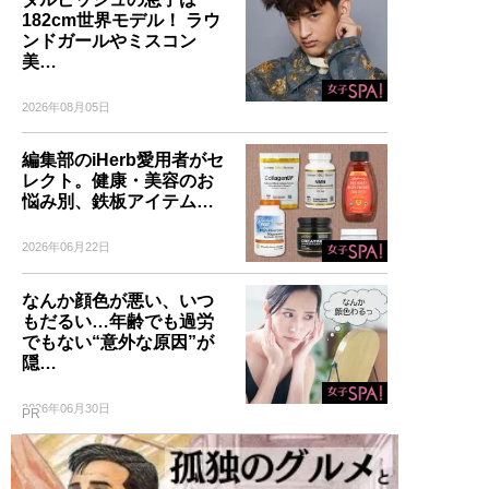
182cm世界モデル！ ラウ
ンドガールやミスコン
美…
2026年08月05日
編集部のiHerb愛用者がセ
レクト。健康・美容のお
悩み別、鉄板アイテム…
2026年06月22日
なんか顔色が悪い、いつ
もだるい…年齢でも過労
でもない“意外な原因”が
隠…
2026年06月30日
PR