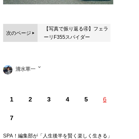
【写真で振り返る④】フェラ
次のページ
ーリF355スパイダー
清水草一
1962年東京生まれ。慶大法卒。編集者を経てフリーライ
1
2
3
4
5
6
ター。『
そのフェラーリください!!
』をはじめとするお
笑いフェラーリ文学のほか、『
首都高速の謎
』『
高速道
路の謎
』などの著作で道路交通ジャーナリストとしても
7
活動中
SPA！編集部が「人生後半を賢く楽しく生きる」
記事一覧へ