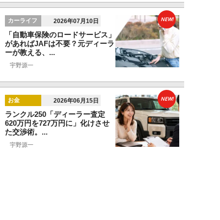
NEW!
カーライフ
2026年07月10日
「自動車保険のロードサービス」
があればJAFは不要？元ディーラ
ーが教える、...
宇野源一
NEW!
お金
2026年06月15日
ランクル250「ディーラー査定
620万円を727万円に」化けさせ
た交渉術。...
宇野源一
NEW!
カーライフ
2026年06月06日
元ディーラー営業マンが暴露。ガ
ソリン車と比較して「ハイブリッ
ドカーはおすす...