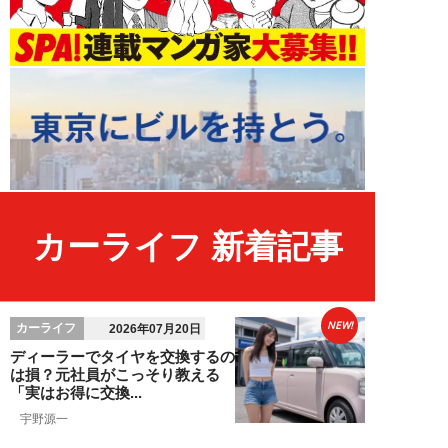
カーライフ 新着記事
NEW!
カーライフ
2026年07月20日
ディーラーでタイヤを交換するの
は損？元社員がこっそり教える
「実はお得に交換...
宇野源一