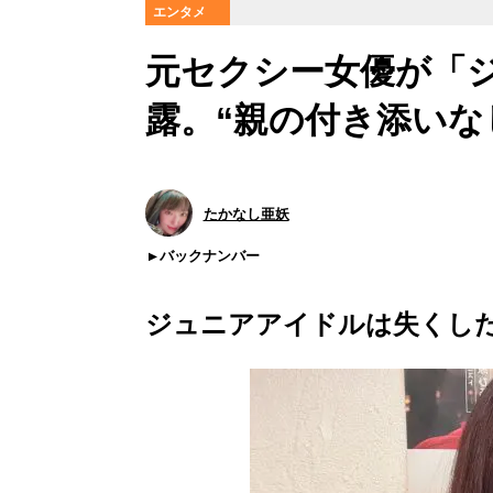
エンタメ
元セクシー女優が「
露。“親の付き添いな
たかなし亜妖
バックナンバー
ジュニアアイドルは失くし