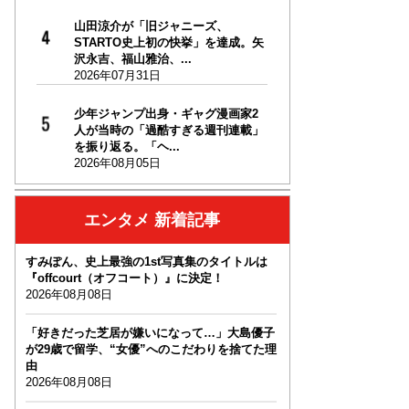
山田涼介が「旧ジャニーズ、
STARTO史上初の快挙」を達成。矢
沢永吉、福山雅治、...
2026年07月31日
少年ジャンプ出身・ギャグ漫画家2
人が当時の「過酷すぎる週刊連載」
を振り返る。「ヘ...
2026年08月05日
エンタメ 新着記事
すみぽん、史上最強の1st写真集のタイトルは
『offcourt（オフコート）』に決定！
2026年08月08日
「好きだった芝居が嫌いになって…」大島優子
が29歳で留学、“女優”へのこだわりを捨てた理
由
2026年08月08日