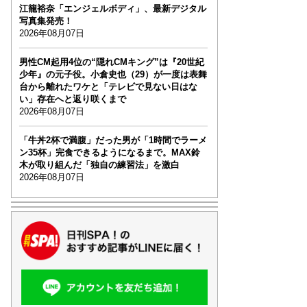
江籠裕奈「エンジェルボディ」、最新デジタル
写真集発売！
2026年08月07日
男性CM起用4位の“隠れCMキング”は『20世紀
少年』の元子役。小倉史也（29）が一度は表舞
台から離れたワケと「テレビで見ない日はな
い」存在へと返り咲くまで
2026年08月07日
「牛丼2杯で満腹」だった男が「1時間でラーメ
ン35杯」完食できるようになるまで。MAX鈴
木が取り組んだ「独自の練習法」を激白
2026年08月07日