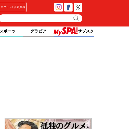
ログイン
会員登録
スポーツ
グラビア
サブスク