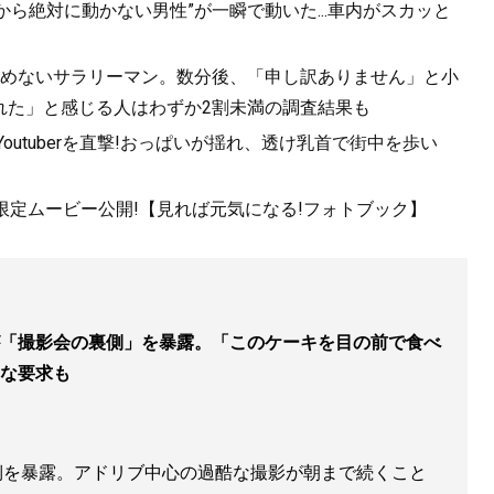
から絶対に動かない男性”が一瞬で動いた...車内がスカッと
を止めないサラリーマン。数分後、「申し訳ありません」と小
れた」と感じる人はわずか2割未満の調査結果も
utuberを直撃!おっぱいが揺れ、透け乳首で街中を歩い
!限定ムービー公開!【見れば元気になる!フォトブック】
「撮影会の裏側」を暴露。「このケーキを目の前で食べ
な要求も
側を暴露。アドリブ中心の過酷な撮影が朝まで続くこと