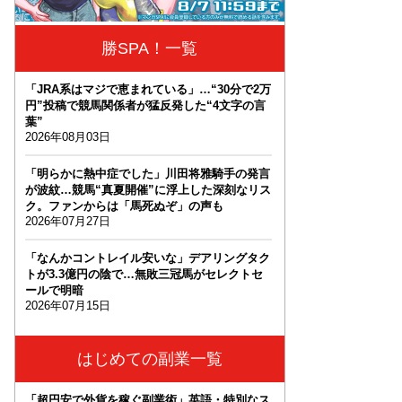
勝SPA！一覧
「JRA系はマジで恵まれている」…“30分で2万
円”投稿で競馬関係者が猛反発した“4文字の言
葉”
2026年08月03日
「明らかに熱中症でした」川田将雅騎手の発言
が波紋…競馬“真夏開催”に浮上した深刻なリス
ク。ファンからは「馬死ぬぞ」の声も
2026年07月27日
「なんかコントレイル安いな」デアリングタク
トが3.3億円の陰で…無敗三冠馬がセレクトセ
ールで明暗
2026年07月15日
はじめての副業一覧
「超円安で外貨を稼ぐ副業術」英語・特別なス