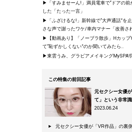
▶「すみませーん!」満員電車で“ドアの前
した「たった一言」
▶「ふざけるな!」新幹線で“大声通話”
さな声で謝ったワケ/車内マナー「改善さ
▶【動画あり】「ノーブラ散歩」HカップYo
て“恥ずかしくない”のか聞いてみたら...
▶東雲うみ、グラビアメイキングMySPA
この特集の前回記事
元セクシー女優が
て」という非常識
2023.06.24
元セクシー女優が「VR作品」の裏