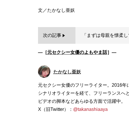
次の記事
「まずは母親を懐柔して
―［
元セクシー女優のよもやま話
］―
たかなし亜妖
元セクシー女優のフリーライター。2016年
シナリオライターを経て、フリーランスへと
ビデオの脚本などあらゆる方面で活躍中。
X（旧Twitter）：
@takanashiaaya