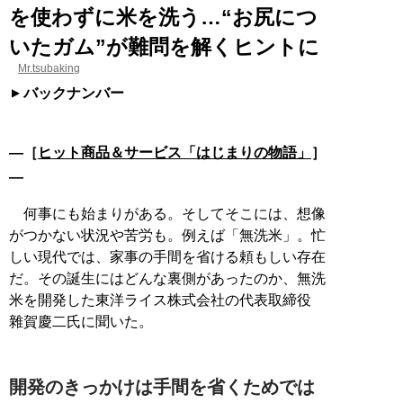
を使わずに米を洗う…“お尻につ
いたガム”が難問を解くヒントに
Mr.tsubaking
バックナンバー
―［
ヒット商品＆サービス「はじまりの物語」
］
―
何事にも始まりがある。そしてそこには、想像
がつかない状況や苦労も。例えば「無洗米」。忙
しい現代では、家事の手間を省ける頼もしい存在
だ。その誕生にはどんな裏側があったのか、無洗
米を開発した東洋ライス株式会社の代表取締役
雜賀慶二氏に聞いた。
開発のきっかけは手間を省くためでは