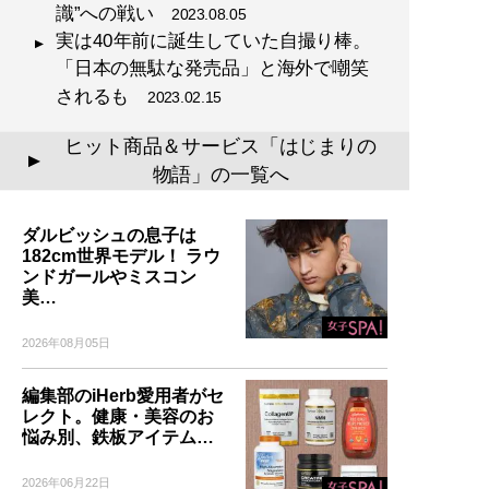
識”への戦い
2023.08.05
実は40年前に誕生していた自撮り棒。
「日本の無駄な発売品」と海外で嘲笑
されるも
2023.02.15
ヒット商品＆サービス「はじまりの
▲
物語」の一覧へ
ダルビッシュの息子は
182cm世界モデル！ ラウ
ンドガールやミスコン
美…
2026年08月05日
編集部のiHerb愛用者がセ
レクト。健康・美容のお
悩み別、鉄板アイテム…
2026年06月22日