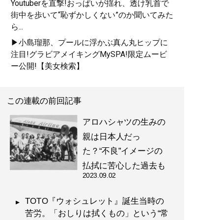
Youtuberを直撃!おっぱいが揺れ、透け乳首で
街中を歩いて“恥ずかしくない”のか聞いてみた
ら...
▶小島瑠那、プールに浮かぶ真ん丸ヒップに
注目!グラビアメイキングMySPA!限定ムービ
ー公開!【美女検索】
この連載の前回記事
アロハシャツの生みの
親は日本人だっ
た？“不良”イメージの
払拭に苦心した過去も
2023.09.02
TOTO『ウォシュレット』誕生当時の
苦労。「おしりは拭くもの」という“常