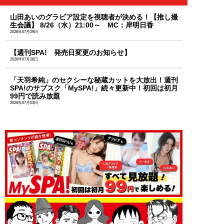
山田あいのグラビア設定を視聴者が決める！【推し撮
生会議】 8/26（水）21:00～ MC：岸明日香
2026年07月29日
【週刊SPA! 発売日変更のお知らせ】
2026年07月28日
「天羽希純」のセクシーな秘蔵カットを大放出！週刊
SPA!のサブスク「MySPA!」続々更新中！初回は初月
99円で読み放題
2026年07月03日