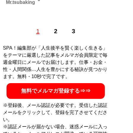
Mr.tsubaking
Boogie the マッハモータースのドラマーとして、
1
2
3
NHK「大！天才てれびくん」の主題歌を担当し、サエキ
けんぞうや野宮真貴らのバックバンドも務める。またBS
朝日「世界の名画」をはじめ、放送作家としても活動
SPA！編集部が「人生後半を賢く楽しく生きる」
し、Webサイト「世界の美術館」での美術コラムやニュ
をテーマに厳選した記事をメルマガ会員限定で毎
ースサイト「TABLO」での珍スポット連載を執筆。その
週金曜日にメールでお届けします。仕事・お金・
ほか、旅行会社などで仏像解説も。
性・人間関係…人生を豊かにする秘訣が見つかり
ます。無料・10秒で完了です。
記事一覧へ
無料でメルマガ登録する⇒⇒
※登録後、メール認証が必要です。受信した認証
メールをクリックして、登録を完了させてくださ
い。
※認証メールが届かない場合、迷惑メールに入っ