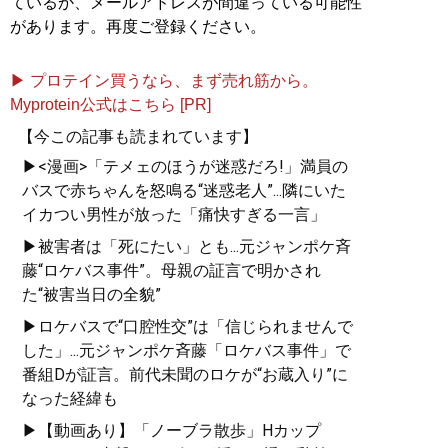
ているか、メールアドレスが間違っている可能性
があります。再度ご登録ください。
▶ プロテイン買うなら、まず売れ筋から。
Myprotein公式はこちら [PR]
【今この記事も読まれています】
▶<漫画>「テメェのほうが迷惑だろ!」満員の
バスで赤ちゃんを怒鳴る“迷惑老人”...隣にいた
イカつい男性が放った「痛快すぎる一言」
▶被害者は「死にたい」とも...元ジャンポケ斉
藤“ロケバス事件”。母親の証言で明かされ
た“被害当日の全貌”
▶ロケバスで“口腔性交”は「信じられませんで
した」...元ジャンポケ斉藤「ロケバス事件」で
番組Dが証言。前代未聞のロケが“お蔵入り”に
なった経緯も
▶【動画あり】「ノーブラ散歩」Hカップ