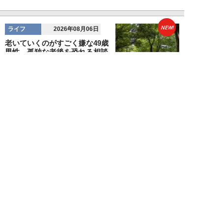
NEW!
ライフ
2026年08月06日
老いていくのがすごく嫌な49歳
男性。孤独な老後を恐れる相談
に、佐藤優が贈る...
佐藤優
NEW!
ライフ
2026年08月05日
タクシー待ちの長蛇の列に堂々と
割り込む“派手な男女”を、小柄
な女性が「意外...
和泉太郎
NEW!
ライフ
2026年08月05日
エコノミー席「頭カクンで眠れな
い」問題を解決？航空ジャーナリ
ストが見つけた...