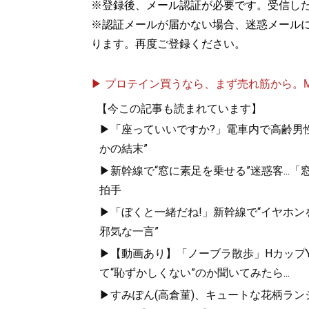
※登録後、メール認証が必要です。受信し
※認証メールが届かない場合、迷惑メール
ります。再度ご登録ください。
▶ プロテイン買うなら、まず売れ筋から。Mypr
【今この記事も読まれています】
▶「座っていいですか?」電車内で高齢男性
かの結末”
▶新幹線で“窓に素足を乗せる”迷惑客..
拍手
▶「ぼくと一緒だね!」新幹線で“イヤホン
邪気な一言”
▶【動画あり】「ノーブラ散歩」HカップYo
て“恥ずかしくない”のか聞いてみたら...
▶すみぽん(高倉菫)、キュートな花柄ランジェリ