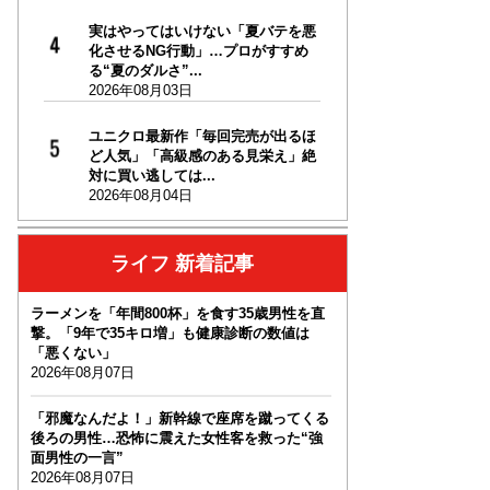
実はやってはいけない「夏バテを悪
化させるNG行動」…プロがすすめ
る“夏のダルさ”...
2026年08月03日
ユニクロ最新作「毎回完売が出るほ
ど人気」「高級感のある見栄え」絶
対に買い逃しては...
2026年08月04日
ライフ 新着記事
ラーメンを「年間800杯」を食す35歳男性を直
撃。「9年で35キロ増」も健康診断の数値は
「悪くない」
2026年08月07日
「邪魔なんだよ！」新幹線で座席を蹴ってくる
後ろの男性…恐怖に震えた女性客を救った“強
面男性の一言”
2026年08月07日