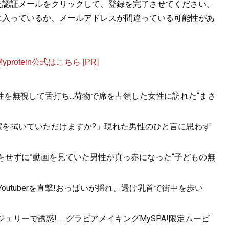
た認証メールをクリックして、登録を完了させてください。
に入っているか、メールアドレスが間違っている可能性があ
otein公式はこちら [PR]
を無視して舌打ち...荷物で席を占領した女性に訪れた“まさ
.「窓を拭いていただけますか?」現れた男性のひと言に思わず
をせずに”動画を見ていた男性が真っ赤になった“子どもの無
utuberを直撃!おっぱいが揺れ、透け乳首で街中を歩い
ーで誘惑!......グラビアメイキングMySPA!限定ムービ