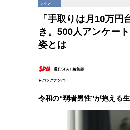
ライフ
「手取りは月10万円
き。500人アンケー
姿とは
週刊SPA！編集部
バックナンバー
令和の“弱者男性”が抱える