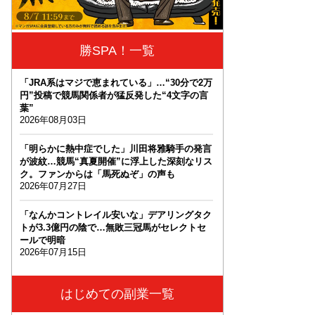
勝SPA！一覧
「JRA系はマジで恵まれている」…“30分で2万
円”投稿で競馬関係者が猛反発した“4文字の言
葉”
2026年08月03日
「明らかに熱中症でした」川田将雅騎手の発言
が波紋…競馬“真夏開催”に浮上した深刻なリス
ク。ファンからは「馬死ぬぞ」の声も
2026年07月27日
「なんかコントレイル安いな」デアリングタク
トが3.3億円の陰で…無敗三冠馬がセレクトセ
ールで明暗
2026年07月15日
はじめての副業一覧