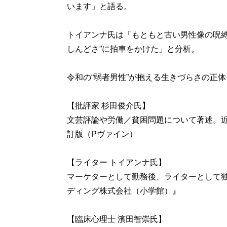
います」と語る。
トイアンナ氏は「もともと古い男性像の呪縛
しんどさ”に拍車をかけた」と分析。
令和の“弱者男性”が抱える生きづらさの正
【批評家 杉田俊介氏】
文芸評論や労働／貧困問題について著述。
訂版（Pヴァイン）
【ライター トイアンナ氏】
マーケターとして勤務後、ライターとして
ディング株式会社（小学館）』
【臨床心理士 濱田智崇氏】