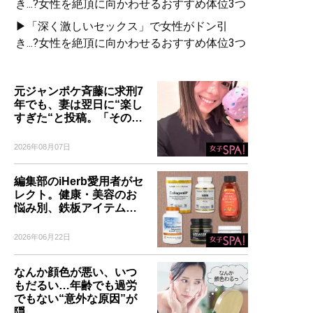
き...?女性を絶頂に向かわせるおすすめ体位3つ
▶「深く激しいセックス」で女性がドン引
き...?女性を絶頂に向かわせるおすすめ体位3つ
元ジャンポケ斉藤に求刑7
年でも、妻は翌日に“楽し
すぎた“と投稿。「その…
2026年08月07日
編集部のiHerb愛用者がセ
レクト。健康・美容のお
悩み別、鉄板アイテム…
2026年06月22日
なんか顔色が悪い、いつ
もだるい…年齢でも過労
でもない“意外な原因”が
隠…