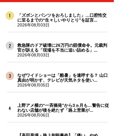
「ズボンとパンツをおろしました」…口腔性交
に至るまでの“生々しいやりとり”を証言...
2026年08月03日
救急隊のドア破壊に26万円の賠償命令。元裁判
官が訴える「現場を不当に追い詰める」...
2026年08月03日
なぜワイドショーは「酷暑」を連呼する？ 山口
真由が明かす、テレビが天気ネタを使い...
2026年08月05日
上野アメ横の“一斉摘発”から3ヵ月も…警告に従
わない店舗が後を絶たず「路上営業が...
2026年08月06日
【高田馬場・路上刺殺事件】「痛い、やめ