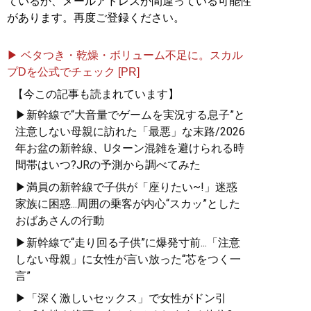
ているか、メールアドレスが間違っている可能性
があります。再度ご登録ください。
▶ ベタつき・乾燥・ボリューム不足に。スカル
プDを公式でチェック [PR]
【今この記事も読まれています】
▶新幹線で“大音量でゲームを実況する息子”と
注意しない母親に訪れた「最悪」な末路/2026
年お盆の新幹線、Uターン混雑を避けられる時
間帯はいつ?JRの予測から調べてみた
▶満員の新幹線で子供が「座りたい~!」迷惑
家族に困惑...周囲の乗客が内心“スカッ”とした
おばあさんの行動
▶新幹線で“走り回る子供”に爆発寸前...「注意
しない母親」に女性が言い放った“芯をつく一
言”
▶「深く激しいセックス」で女性がドン引