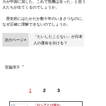
カが中国に屈した。これで危機は去った」と思う
人たちが出てくるのでしょうか。
歴史的にはたかだか数十年のいきさつなのに、
なぜ正確に理解できないのでしょうか。
「たいしたことない」が日本
次のページ
人の運命を分ける？
宮脇淳子
東洋史家。1952（昭和27）年、和歌山県生まれ。京都
1
2
3
大学文学部卒、大阪大学大学院博士課程満期退学。博士
（学術）。専攻は東洋史。故・岡田英弘（東京外国語大
学名誉教授）からモンゴル語・満洲語・シナ史を、山口
ロシアとは何か
『
』