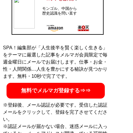
瑞鳳（東京大学名誉教授）からチベット語・チベット史
モンゴル、中国から
を学ぶ。東京外国語大学、常磐大学、国士館大学、東京
歴史認識を問い直す
大学などの非常勤講師を歴任。『真実の中国史［1840‐
1949］』『真実の満洲史［1894‐1956］』（ビジネス
社）、『モンゴルの歴史』（刀水書房）、『最後の遊牧
帝国』（講談社選書メチエ）、『世界史のなかの満洲帝
国と日本』『中国・韓国の正体』（ともにWAC）、『満
SPA！編集部が「人生後半を賢く楽しく生きる」
洲国から見た近現代史の真実』『皇帝たちの中国史』
をテーマに厳選した記事をメルマガ会員限定で毎
（ともに徳間書店）、『世界史のなかの蒙古襲来』、
週金曜日にメールでお届けします。仕事・お金・
『日本人が知らない満洲国の真実』『朝鮮半島をめぐる
性・人間関係…人生を豊かにする秘訣が見つかり
歴史歪曲の舞台裏』
ます。無料・10秒で完了です。
記事一覧へ
無料でメルマガ登録する⇒⇒
※登録後、メール認証が必要です。受信した認証
メールをクリックして、登録を完了させてくださ
い。
※認証メールが届かない場合、迷惑メールに入っ