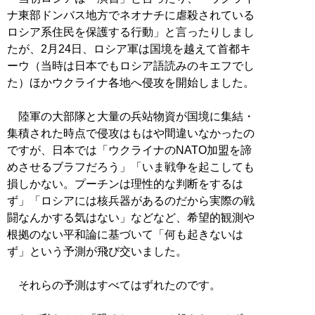
ナ東部ドンバス地方でネオナチに虐殺されている
ロシア系住民を保護する行動」と言ったりしまし
たが、2月24日、ロシア軍は国境を越えて首都キ
ーウ（当時は日本でもロシア語読みのキエフでし
た）ほかウクライナ各地へ侵攻を開始しました。
陸軍の大部隊と大量の兵站物資が国境に集結・
集積された時点で侵攻はもはや間違いなかったの
ですが、日本では「ウクライナのNATO加盟を諦
めさせるブラフだろう」「いま戦争を起こしても
損しかない。プーチンは理性的な判断をするは
ず」「ロシアには核兵器があるのだから実際の戦
闘なんかする気はない」などなど、希望的観測や
根拠のない平和論に基づいて「何も起きないは
ず」という予測が飛び交いました。
それらの予測はすべてはずれたのです。