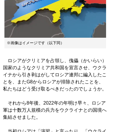
※画像はイメージです（以下同）
ロシアがクリミアを占領し、傀儡（かいらい）
国家のようなクリミア共和国を宣言させ、ウクラ
イナから引き剥はがしてロシア連邦に編入したこ
とを、またG8からロシアが排除されたことを、
私たちはどう受け取るべきだったのでしょうか。
それから8年後、2022年の年明け早々、ロシア
軍は十数万人規模の兵力をウクライナとの国境へ
集結させました。
当初ロシアは「演習」と言ったり、「ウクライ