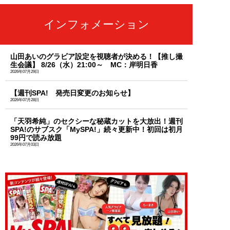
インフォメーション
山田あいのグラビア設定を視聴者が決める！【推し撮
生会議】 8/26（水）21:00～ MC：岸明日香
2026年07月29日
【週刊SPA! 発売日変更のお知らせ】
2026年07月28日
「天羽希純」のセクシーな秘蔵カットを大放出！週刊
SPA!のサブスク「MySPA!」続々更新中！初回は初月
99円で読み放題
2026年07月03日