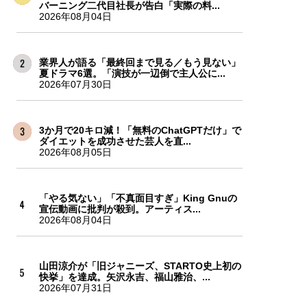
バーニング二代目社長が告白「実際の料...
2026年08月04日
業界人が語る「最終回まで見る／もう見ない」
夏ドラマ6選。「演技が一辺倒で主人公に...
2026年07月30日
3か月で20キロ減！「無料のChatGPTだけ」で
ダイエットを成功させた芸人を直...
2026年08月05日
「やる気ない」「不真面目すぎ」King Gnuの
宣伝動画に批判が殺到。アーティス...
2026年08月04日
山田涼介が「旧ジャニーズ、STARTO史上初の
快挙」を達成。矢沢永吉、福山雅治、...
2026年07月31日