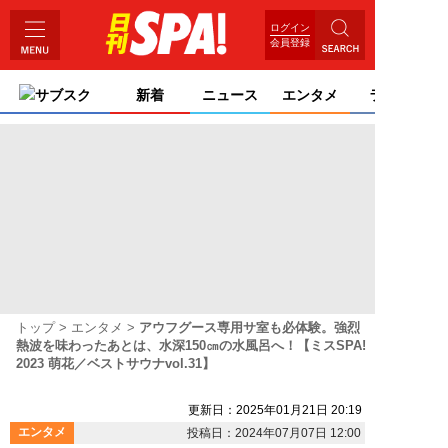
ログイン
会員登録
サブスク
新着
ニュース
エンタメ
ライフ
トップ
エンタメ
アウフグース専用サ室も必体験。強烈
熱波を味わったあとは、水深150㎝の水風呂へ！【ミスSPA!
2023 萌花／ベストサウナvol.31】
更新日：2025年01月21日 20:19
エンタメ
投稿日：2024年07月07日 12:00