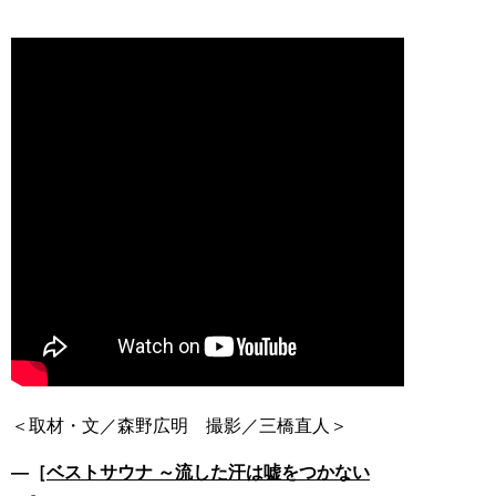
―［
ベストサウナ ～流した汗は嘘をつかない