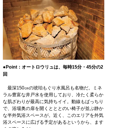
●Point：オートロウリュは、毎時15分・45分の2
回
最深150㎝の琥珀もぐり水風呂も名物だ。ミネ
ラル豊富な井戸水を使用しており、冷たく柔らか
な肌ざわりが最高に気持ちイイ。動線もばっちり
で、浴場奥の扉を開くとととのい椅子が並ぶ静か
な半外気浴スペースが。近く、このエリアを外気
浴スペースに広げる予定があるというから、ます