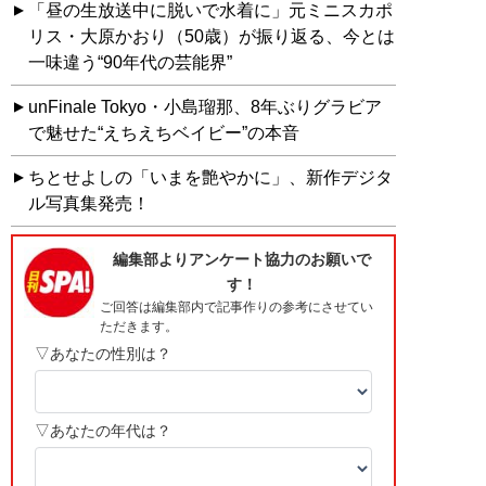
「昼の生放送中に脱いで水着に」元ミニスカポ
リス・大原かおり（50歳）が振り返る、今とは
一味違う“90年代の芸能界”
unFinale Tokyo・小島瑠那、8年ぶりグラビア
で魅せた“えちえちベイビー”の本音
ちとせよしの「いまを艶やかに」、新作デジタ
ル写真集発売！