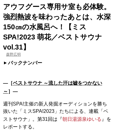
アウフグース専用サ室も必体験。
強烈熱波を味わったあとは、水深
150㎝の水風呂へ！【ミス
SPA!2023 萌花／ベストサウナ
vol.31】
森野広明
バックナンバー
―［
ベストサウナ ～流した汗は嘘をつかない
～
］―
週刊SPA!主催の新人発掘オーディションを勝ち
抜いた「ミスSPA!2023」たちによる、連載「ベ
ストサウナ」。第31回は『
朝日湯源泉ゆいる
』を
レポートする。