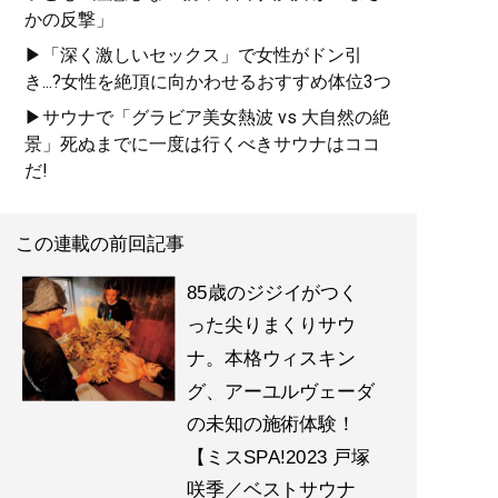
かの反撃」
▶「深く激しいセックス」で女性がドン引
き...?女性を絶頂に向かわせるおすすめ体位3つ
▶サウナで「グラビア美女熱波 vs 大自然の絶
景」死ぬまでに一度は行くべきサウナはココ
だ!
この連載の前回記事
85歳のジジイがつく
った尖りまくりサウ
ナ。本格ウィスキン
グ、アーユルヴェーダ
の未知の施術体験！
【ミスSPA!2023 戸塚
咲季／ベストサウナ