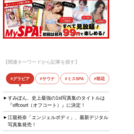
【関連キーワードから記事を探す】
グラビア
サウナ
ミスSPA
萌花
すみぽん、史上最強の1st写真集のタイトルは
『offcourt（オフコート）』に決定！
江籠裕奈「エンジェルボディ」、最新デジタル
写真集発売！