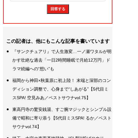
この記者は、他にもこんな記事を書いています
『サンクチュアリ』で人生激変…一ノ瀬ワタルが明
かす壮絶な過去「一日2時間睡眠で月給12万円」ド
ラマ続編への“想い”も
福岡から神田×秋葉原に初上陸！ 末端と深部のコン
ディション調整で、心身まで“しあがる”【5代目ミ
スSPA! 空見みあ／ベストサウナvol.75】
東高円寺の驚安銭湯、すご腕マジックとシンプル設
備で昭和に寄り添う【5代目ミスSPA! るか／ベスト
サウナvol.74】