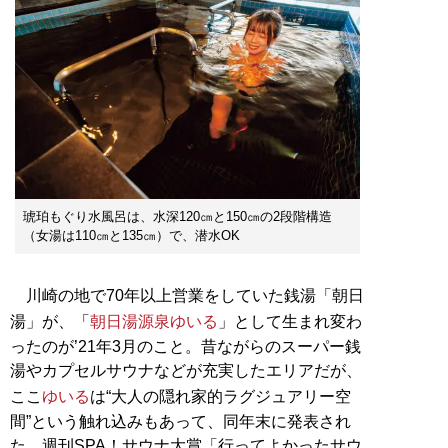
琥珀もぐり水風呂は、水深120㎝と150㎝の2段階構造
（女湯は110㎝と135㎝）で、潜水OK
川崎の地で70年以上営業をしていた銭湯「朝日
湯」が、「
朝日湯源泉ゆいる
」として生まれ変わ
ったのが’21年3月のこと。昔ながらのスーパー銭
湯やカプセルサウナなどが充実したエリアだが、
ここ
ゆいる
は“大人の隠れ家的ラグジュアリー空
間”という触れ込みもあって、同年末に発表され
た、週刊SPA！サウナ大賞「行ってよかったサウ