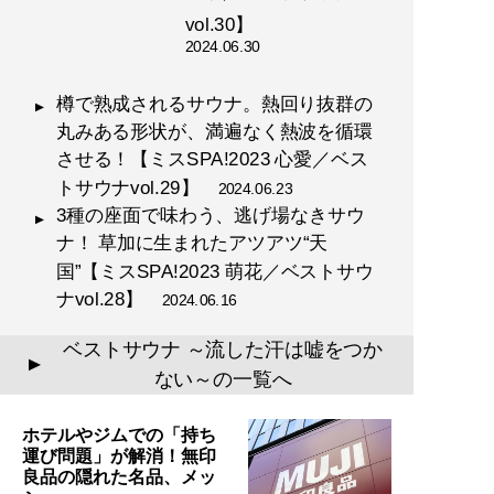
vol.30】
2024.06.30
樽で熟成されるサウナ。熱回り抜群の
丸みある形状が、満遍なく熱波を循環
させる！【ミスSPA!2023 心愛／ベス
トサウナvol.29】
2024.06.23
3種の座面で味わう、逃げ場なきサウ
ナ！ 草加に生まれたアツアツ“天
国”【ミスSPA!2023 萌花／ベストサウ
ナvol.28】
2024.06.16
ベストサウナ ～流した汗は嘘をつか
▲
ない～の一覧へ
ホテルやジムでの「持ち
運び問題」が解消！無印
良品の隠れた名品、メッ