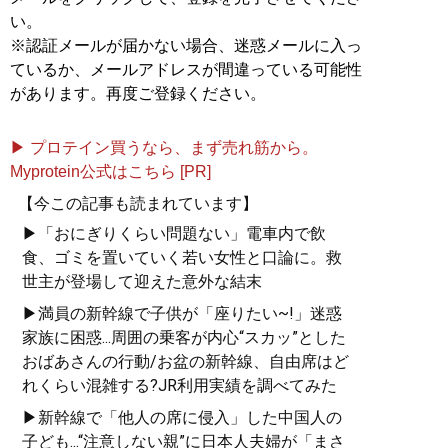
い。
※認証メールが届かない場合、迷惑メールに入っ
ているか、メールアドレスが間違っている可能性
があります。再度ご登録ください。
▶ プロテイン買うなら、まず売れ筋から。
Myprotein公式はこちら [PR]
【今この記事も読まれています】
▶「おにぎりくらい問題ない」電車内で飲
食、ゴミを置いていく若い女性と口論に。救
世主が登場して迎えた意外な結末
▶満員の新幹線で子供が「座りたい~!」迷惑
家族に困惑...周囲の乗客が内心“スカッ”とした
おばあさんの行動/お盆の新幹線、自由席はど
れくらい混雑する?JR利用実績を調べてみた
▶新幹線で「他人の席に侵入」した中国人の
子ども...“注意しない親”に日本人夫婦が「まさ