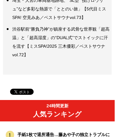
埼玉・大宮の車両基地跡地、“SL型”“投げロウリ
ュ”など多彩な熱源で「ととのい旅」【5代目ミス
SPA! 空見みあ／ベストサウナvol.73】
渋谷駅前“勝負乃神”が鎮座する武骨な世界観「超高
温」と「超高湿度」の“DUAL式”でストイックに汗
を流す【ミスSPA!2025 三木優彩／ベストサウナ
vol.72】
24時間更新
人気ランキング
手紙1枚で退所通告…藤あや子の独立トラブルに