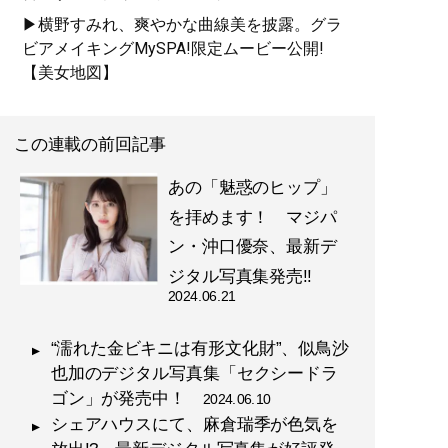
▶横野すみれ、爽やかな曲線美を披露。グラ
ビアメイキングMySPA!限定ムービー公開!
【美女地図】
この連載の前回記事
あの「魅惑のヒップ」
を拝めます！ マジパ
ン・沖口優奈、最新デ
ジタル写真集発売!!
2024.06.21
“濡れた金ビキニは有形文化財”、似鳥沙
也加のデジタル写真集「セクシードラ
ゴン」が発売中！
2024.06.10
シェアハウスにて、麻倉瑞季が色気を