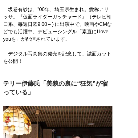
坂巻有紗は、”00年、埼玉県生まれ。愛称アリ
ッサ。『仮面ライダーガッチャード』（テレビ朝
日系、毎週日曜9:00～) に出演中で、映画やCMな
どでも活躍中。デビューシングル「素直にI love
youを」が配信されています。
デジタル写真集の発売を記念して、誌面カット
を公開！
テリー伊藤氏「美貌の裏に“狂気”が宿
っている」