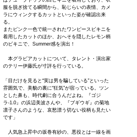
服を脱ぎ捨てる瞬間から、恥じらいの表情、カメ
ラにウィンクするカットといった姿が確認出来
る。
またピンク一色で統一されたワンピースビキニを
着用したカットのほか、おへそを隠したレモン柄
のビキニで、Summer感を演出！
本グラビアカットについて、タレント・演出家
のテリー伊藤氏が寸評を行っている。
「目だけを見ると“実は男を騙している”といった
雰囲気で、美貌の裏に“狂気”が宿っている。ツン
とした鼻も、時代劇に合うんだよね。『ゴジ
ラ-1.0』の浜辺美波さんや、『ブギウギ』の菊地
凛子さんのような、哀愁漂う切ない役柄も見たい
です」
人気急上昇中の坂巻有紗の、悪役とは一線を画