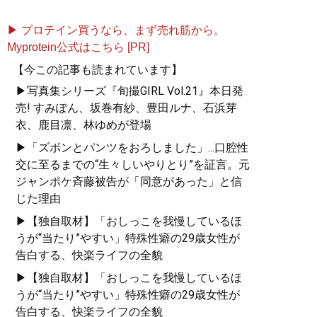
▶ プロテイン買うなら、まず売れ筋から。
Myprotein公式はこちら [PR]
【今この記事も読まれています】
▶写真集シリーズ『旬撮GIRL Vol.21』本日発
売! すみぽん、坂巻有紗、豊田ルナ、石浜芽
衣、鹿目凛、林ゆめが登場
▶「ズボンとパンツをおろしました」...口腔性
交に至るまでの“生々しいやりとり”を証言。元
ジャンポケ斉藤被告が「同意があった」と信
じた理由
▶【独自取材】「おしっこを我慢しているほ
うが“当たり”やすい」特殊性癖の29歳女性が
告白する、快楽ライフの全貌
▶【独自取材】「おしっこを我慢しているほ
うが“当たり”やすい」特殊性癖の29歳女性が
告白する、快楽ライフの全貌