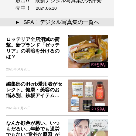
放出!? 最新デジタル写真集が好評発
売中！
2024.06.10
SPA！デジタル写真集の一覧へ
▲
ロッテリア全店消滅の衝
撃。新ブランド「ゼッテ
リア」の明暗を分けるの
は？…
2026年04月28日
編集部のiHerb愛用者がセ
レクト。健康・美容のお
悩み別、鉄板アイテム…
2026年06月22日
なんか顔色が悪い、いつ
もだるい…年齢でも過労
でもない“意外な原因”が