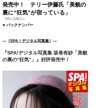
発売中！ テリー伊藤氏「美貌の
裏に“狂気”が宿っている」
SPA！広報マン
バックナンバー
―［
SPA！デジタル写真集
］―
『SPA!デジタル写真集 坂巻有紗「美貌
の裏の“狂気”」』好評発売中！