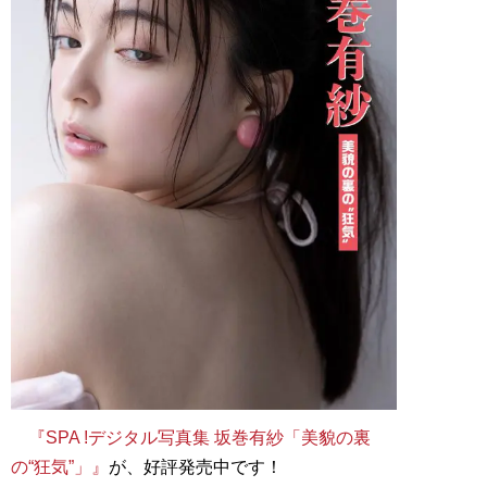
『SPA !デジタル写真集 坂巻有紗「美貌の裏
の“狂気”」』
が、好評発売中です！