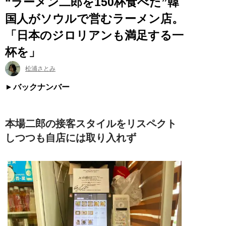
“ラーメン二郎を150杯食べた”韓
国人がソウルで営むラーメン店。
「日本のジロリアンも満足する一
杯を」
松浦さとみ
バックナンバー
本場二郎の接客スタイルをリスペクト
しつつも自店には取り入れず