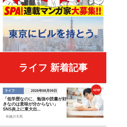
ライフ 新着記事
NEW!
ライフ
2026年08月09日
「低学歴なのに、勉強や読書が好
きなのは意味が分からない」
SNS炎上に東大出...
布施川天馬