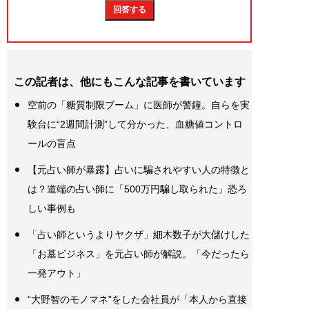
この記者は、他にもこんな記事を書いています
空前の「糖質制限ブーム」に医師が警鐘。自らを実
験台に“2週間計測”して分かった、血糖値コントロ
ールの盲点
【元占い師が暴露】占いに騙されやすい人の特徴と
は？道端の占い師に「500万円騙し取られた」恐ろ
しい事例も
「占い師というよりヤクザ」細木数子が大儲けした
「お墓ビジネス」を元占い師が解説。「今だったら
一発アウト」
“大野智のモノマネ”をした会社員が「本人から直接