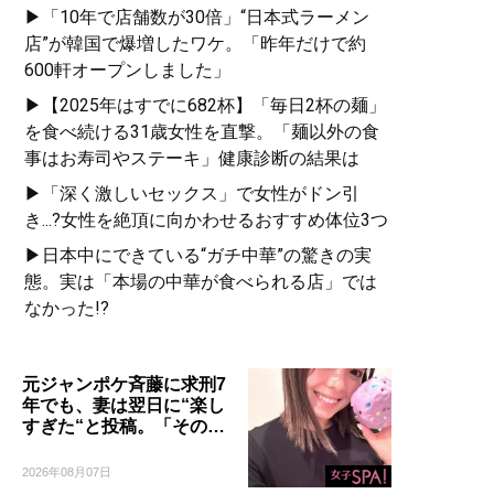
▶「10年で店舗数が30倍」“日本式ラーメン
店”が韓国で爆増したワケ。「昨年だけで約
600軒オープンしました」
▶【2025年はすでに682杯】「毎日2杯の麺」
を食べ続ける31歳女性を直撃。「麺以外の食
事はお寿司やステーキ」健康診断の結果は
▶「深く激しいセックス」で女性がドン引
き...?女性を絶頂に向かわせるおすすめ体位3つ
▶日本中にできている“ガチ中華”の驚きの実
態。実は「本場の中華が食べられる店」では
なかった!?
元ジャンポケ斉藤に求刑7
年でも、妻は翌日に“楽し
すぎた“と投稿。「その…
2026年08月07日