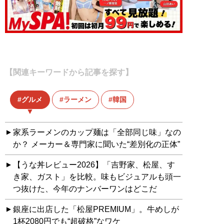
【関連キーワードから記事を探す】
グルメ
ラーメン
韓国
家系ラーメンのカップ麺は「全部同じ味」なの
か？ メーカー＆専門家に聞いた“差別化の正体”
【うな丼レビュー2026】「吉野家、松屋、す
き家、ガスト」を比較。味もビジュアルも頭一
つ抜けた、今年のナンバーワンはどこだ
銀座に出店した「松屋PREMIUM」。牛めしが
1杯2080円でも“超破格”なワケ