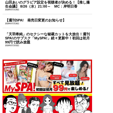
山田あいのグラビア設定を視聴者が決める！【推し撮
生会議】 8/26（水）21:00～ MC：岸明日香
2026年07月29日
【週刊SPA! 発売日変更のお知らせ】
2026年07月28日
「天羽希純」のセクシーな秘蔵カットを大放出！週刊
SPA!のサブスク「MySPA!」続々更新中！初回は初月
99円で読み放題
2026年07月03日