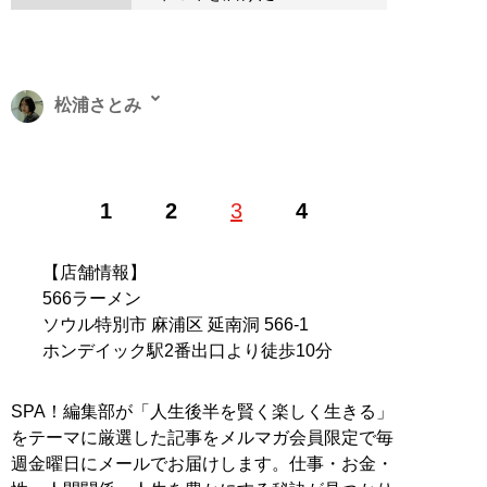
松浦さとみ
韓国のじめっとしたアングラ情報を嗅ぎ回ることに生き
1
2
3
4
がいを感じるライター。新卒入社した会社を4年で辞
め、コロナ禍で唯一国境が開かれていた韓国へ留学し、
韓国の魅力に気づく。珍スポットやオタク文化、韓国の
【店舗情報】
リアルを探るのが趣味。ギャルやゴスロリなどのサブカ
566ラーメン
ルチャーにも関心があり、日本文化の逆輸入現象は見逃
ソウル特別市 麻浦区 延南洞 566-1
せないテーマのひとつ。X：
@bleu_perfume
ホンデイック駅2番出口より徒歩10分
記事一覧へ
SPA！編集部が「人生後半を賢く楽しく生きる」
をテーマに厳選した記事をメルマガ会員限定で毎
週金曜日にメールでお届けします。仕事・お金・