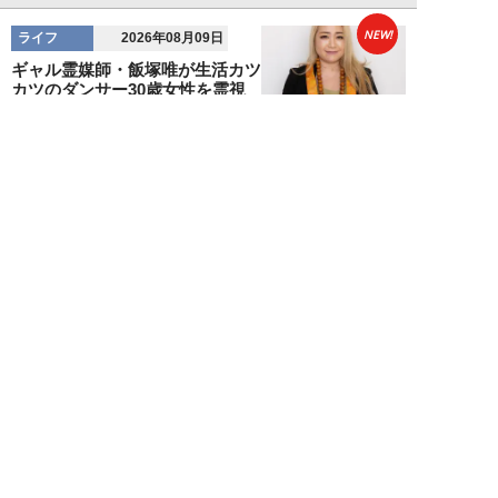
NEW!
ライフ
2026年08月09日
ギャル霊媒師・飯塚唯が生活カツ
カツのダンサー30歳女性を霊視
した結果が怖す...
飯塚 唯
NEW!
ライフ
2026年08月09日
「新しい家族にお金をかけたい」
父親の身勝手な言い分で家を追い
出された22才...
黒島暁生
NEW!
ライフ
2026年08月09日
『孤独のグルメ』原作者がアメリ
カンなハンバーガー屋で夢中にな
った“完全和風...