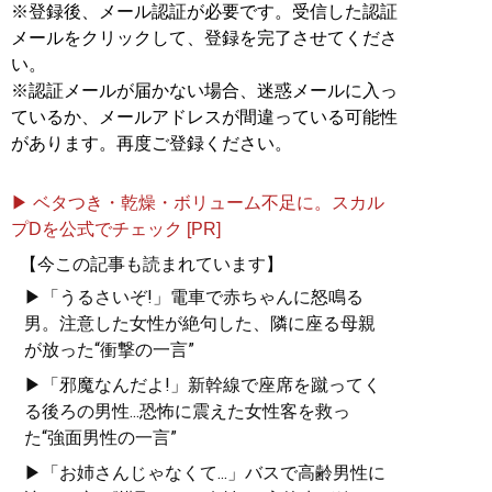
※登録後、メール認証が必要です。受信した認証
メールをクリックして、登録を完了させてくださ
い。
※認証メールが届かない場合、迷惑メールに入っ
ているか、メールアドレスが間違っている可能性
があります。再度ご登録ください。
▶ ベタつき・乾燥・ボリューム不足に。スカル
プDを公式でチェック [PR]
【今この記事も読まれています】
▶「うるさいぞ!」電車で赤ちゃんに怒鳴る
男。注意した女性が絶句した、隣に座る母親
が放った“衝撃の一言”
▶「邪魔なんだよ!」新幹線で座席を蹴ってく
る後ろの男性...恐怖に震えた女性客を救っ
た“強面男性の一言”
▶「お姉さんじゃなくて...」バスで高齢男性に