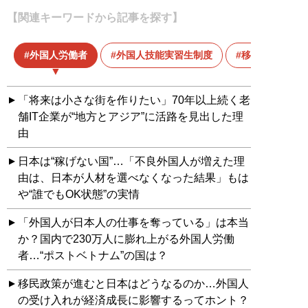
【関連キーワードから記事を探す】
外国人労働者
外国人技能実習生制度
移民
「将来は小さな街を作りたい」70年以上続く老
舗IT企業が“地方とアジア”に活路を見出した理
由
日本は“稼げない国”…「不良外国人が増えた理
由は、日本が人材を選べなくなった結果」もは
や“誰でもOK状態”の実情
「外国人が日本人の仕事を奪っている」は本当
か？国内で230万人に膨れ上がる外国人労働
者…“ポストベトナム”の国は？
移民政策が進むと日本はどうなるのか…外国人
の受け入れが経済成長に影響するってホント？