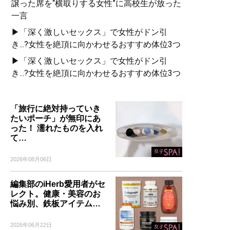
譲った席を“横取りする女性”に高校生が放った
一言
▶「深く激しいセックス」で女性がドン引
き...?女性を絶頂に向かわせるおすすめ体位3つ
▶「深く激しいセックス」で女性がドン引
き...?女性を絶頂に向かわせるおすすめ体位3つ
「旅行に絶対持っていき
たいポーチ」が無印にあ
った！ 濡れたものを入れ
て…
2026年08月06日
編集部のiHerb愛用者がセ
レクト。健康・美容のお
悩み別、鉄板アイテム…
2026年06月22日