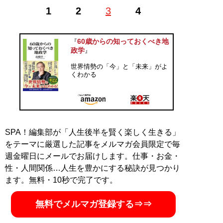
1955年東京都生まれ。数量政策学者。嘉悦大学ビジネス
1
2
3
4
創造学部教授、株式会社政策工房代表取締役会長。東京
大学理学部数学科・経済学部経済学科卒業。博士(政策研
究)。1980年に大蔵省(現・財務省)入省。大蔵省理財局資
60歳からの知っておくべき地
『
金企画室長、プリンストン大学客員研究員、内閣府参事
政学
』
官(経済財政諮問会議特命室)、内閣参事官(内閣総務官
世界情勢の「今」と「未来」がよ
室)等を歴任。小泉内閣・第一次安倍内閣ではブレーンと
くわかる
して活躍。「霞が関埋蔵金」の公表や「ふるさと納税」
「ねんきん定期便」などの政策を提案。2008年退官。菅
義偉内閣では内閣官房参与を務めた。『さらば財務省!』
(講談社)で第17回山本七平賞受賞。その他にも、著書、
ベストセラー多数。YouTube「髙橋洋一チャンネル」の
SPA！編集部が「人生後半を賢く楽しく生きる」
登録者数は123万人を超える。
をテーマに厳選した記事をメルマガ会員限定で毎
週金曜日にメールでお届けします。仕事・お金・
記事一覧へ
性・人間関係…人生を豊かにする秘訣が見つかり
ます。無料・10秒で完了です。
無料でメルマガ登録する⇒⇒