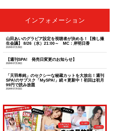
インフォメーション
山田あいのグラビア設定を視聴者が決める！【推し撮
生会議】 8/26（水）21:00～ MC：岸明日香
2026年07月29日
【週刊SPA! 発売日変更のお知らせ】
2026年07月28日
「天羽希純」のセクシーな秘蔵カットを大放出！週刊
SPA!のサブスク「MySPA!」続々更新中！初回は初月
99円で読み放題
2026年07月03日