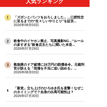
人気ランキング
「ズボンとパンツをおろしました」…口腔性交
に至るまでの“生々しいやりとり”を証言...
2026年08月03日
飲食中のイヤホン禁止、写真撮影NG…“ルール
の多すぎる”飲食店主たちに聞いた本音...
2026年07月29日
救急隊のドア破壊に26万円の賠償命令。元裁判
官が訴える「現場を不当に追い詰める」...
2026年08月03日
「新党」立ち上げのひろゆき氏を直撃！なぜこ
のタイミングで？自身の出馬可能性は？
2026年07月30日