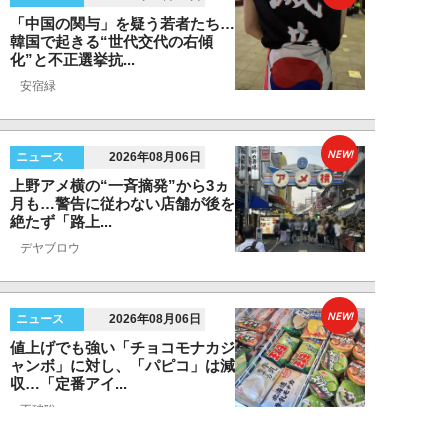
「中国の関与」を疑う若者たち…
韓国で起きる“世代交代の右傾
化”と不正選挙抗...
安宿緑
NEW!
ニュース
2026年08月06日
上野アメ横の“一斉摘発”から3ヵ
月も…警告に従わない店舗が後を
絶たず「路上...
デヤブロウ
NEW!
ニュース
2026年08月06日
値上げでも強い「チョコモナカジ
ャンボ」に対し、「パピコ」は減
収…「定番アイ...
不破聡