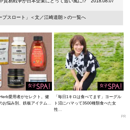
中貿易戦争が日本企業にとって追い風に!?
2018.08.07
ープスロート」＜文／江崎道朗＞の一覧へ
Herb愛用者がセレクト。健
「毎日1キロは食べてます」ヨーグル
のお悩み別、鉄板アイテム…
ト沼にハマって3500種類食べた女
性…
PR