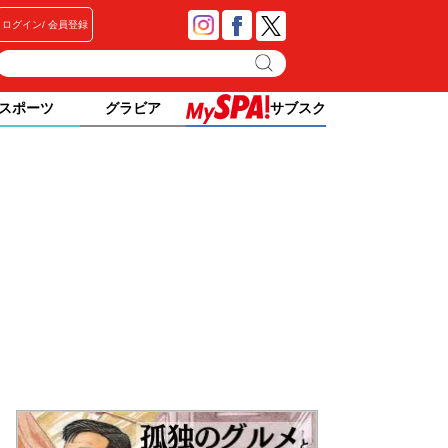
ログイン
会員登録
スポーツ
グラビア
サブスク