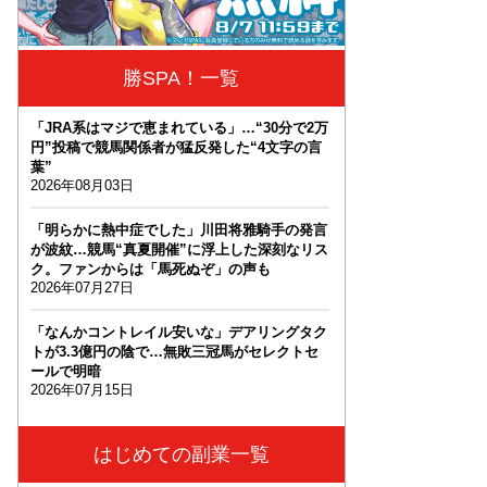
勝SPA！一覧
「JRA系はマジで恵まれている」…“30分で2万
円”投稿で競馬関係者が猛反発した“4文字の言
葉”
2026年08月03日
「明らかに熱中症でした」川田将雅騎手の発言
が波紋…競馬“真夏開催”に浮上した深刻なリス
ク。ファンからは「馬死ぬぞ」の声も
2026年07月27日
「なんかコントレイル安いな」デアリングタク
トが3.3億円の陰で…無敗三冠馬がセレクトセ
ールで明暗
2026年07月15日
はじめての副業一覧