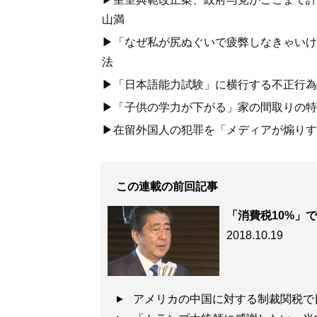
山満
▶「なぜ私が尻ぬぐいで疲弊しなきゃいけな
経済的安全をいかに守るか？実践的な入門
法
▶「日本語能力試験」に横行する不正行為.
’17年、トランプ米大統領は中国を競争相
を仕掛けた。日本は「米中対立」の狭間に
▶「子供の学力が下がる」家の間取りの特
国を「脅威」だと明言すらしていないのだ
▶在留外国人の犯罪を「メディアが煽りす
日本の経済安全保障を確立するためには、
課題である。江崎氏の最新刊『
インテリジ
この連載の前回記事
ことで日本のあるべき「対中戦略」「経済
「消費税10%」
鵠を射た分析で、インテリジェンスに関す
2018.10.19
記事一覧へ
アメリカの中国に対する制裁関税