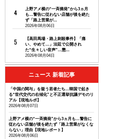
上野アメ横の“一斉摘発”から3ヵ月
も…警告に従わない店舗が後を絶た
ず「路上営業が...
2026年08月06日
【高田馬場・路上刺殺事件】「痛
い、やめて…」法廷で公開され
た“生々しい音声”…懲...
2026年08月04日
ニュース 新着記事
「中国の関与」を疑う若者たち…韓国で起き
る“世代交代の右傾化”と不正選挙抗議デモのリ
アル【現地ルポ】
2026年08月07日
上野アメ横の“一斉摘発”から3ヵ月も…警告に
従わない店舗が後を絶たず「路上営業がなくな
らない」理由【現地レポート】
2026年08月06日