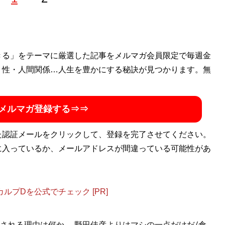
れ。九州大学文学部哲学科卒業後、石原慎太郎衆議院議員の政
きる」をテーマに厳選した記事をメルマガ会員限定で毎週金
ッフを務め、安全保障やインテリジェンス、近現代史研究に
・性・人間関係…人生を豊かにする秘訣が見つかります。無
されない
』(KADOKAWA)、『
コミンテルンの謀略と日本の敗
朝鮮戦争と日本・台湾「侵略」工作
』『
緒方竹虎と日本のイ
メルマガ登録する⇒⇒
本外務省はソ連の対米工作を知っていた
』『
インテリジェン
桑社)ほか多数。
公式サイト
、ツイッター
@ezakimichio
た認証メールをクリックして、登録を完了させてください。
に入っているか、メールアドレスが間違っている可能性があ
と経済安保
』
プDを公式でチェック [PR]
される理由は何か。 野田佳彦よりはマシの一点だけだ/倉