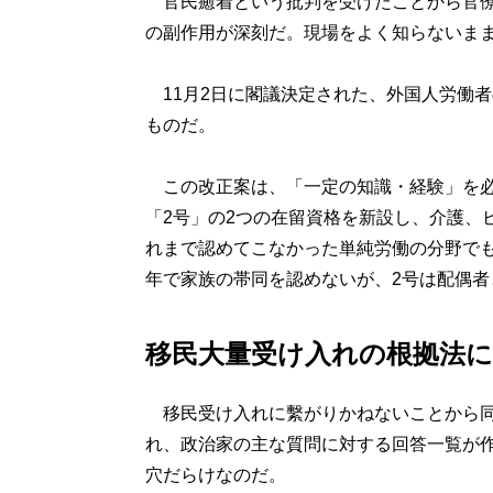
官民癒着という批判を受けたことから官僚
の副作用が深刻だ。現場をよく知らないま
11月2日に閣議決定された、外国人労働
ものだ。
この改正案は、「一定の知識・経験」を必
「2号」の2つの在留資格を新設し、介護、
れまで認めてこなかった単純労働の分野でも
年で家族の帯同を認めないが、2号は配偶
移民大量受け入れの根拠法
移民受け入れに繫がりかねないことから同
れ、政治家の主な質問に対する回答一覧が
穴だらけなのだ。