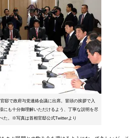
大臣官邸で政府与党連絡会議に出席。冒頭の挨拶で入
様にも十分御理解いただけるよう、丁寧な説明を尽
。※写真は首相官邸公式Twitterより