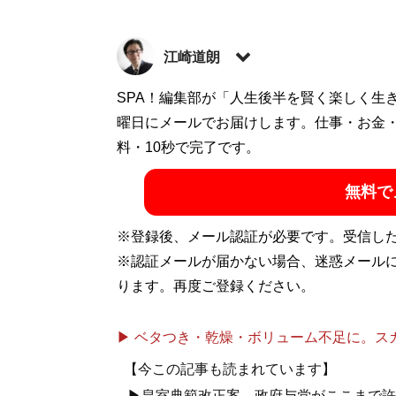
江崎道朗
（えざき・みちお）1962年、東京都生ま
SPA！編集部が「人生後半を賢く楽しく生
策担当秘書など、複数の国会議員政策スタ
曜日にメールでお届けします。仕事・お金
従事。主な著書に『
料・10秒で完了です。
知りたくないではすま
戦
』『
日本占領と「敗戦革命」の危機
』『
無料で
ンテリジェンス
』(いずれもPHP新書)、『
日
スで読み解く 米中と経済安保
』(いずれも扶
※登録後、メール認証が必要です。受信し
※認証メールが届かない場合、迷惑メール
『
インテリジェンスで読み解く 米中
ります。再度ご登録ください。
経済的安全をいかに守るか？
▶ ベタつき・乾燥・ボリューム不足に。スカル
【今この記事も読まれています】
▶皇室典範改正案、政府与党がここまで許