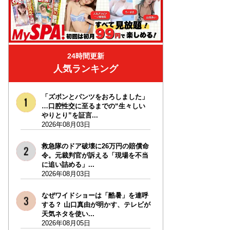
24時間更新
人気ランキング
「ズボンとパンツをおろしました」
…口腔性交に至るまでの“生々しい
やりとり”を証言...
2026年08月03日
救急隊のドア破壊に26万円の賠償命
令。元裁判官が訴える「現場を不当
に追い詰める」...
2026年08月03日
なぜワイドショーは「酷暑」を連呼
する？ 山口真由が明かす、テレビが
天気ネタを使い...
2026年08月05日