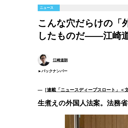
ニュース
こんな穴だらけの「
したものだ――江崎
江崎道朗
バックナンバー
―［
連載「ニュースディープスロート」＜
生煮えの外国人法案。法務