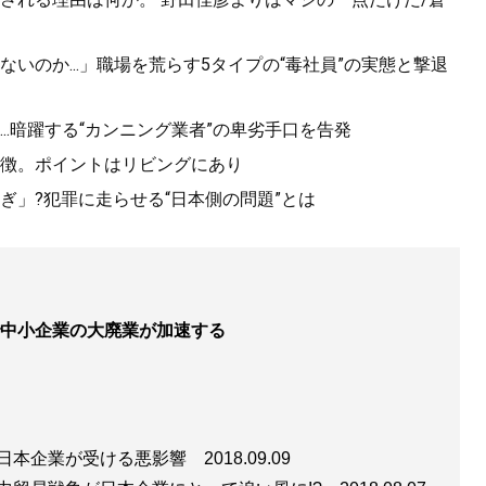
いのか...」職場を荒らす5タイプの“毒社員”の実態と撃退
書が発売！
..暗躍する“カンニング業者”の卑劣手口を告発
手とみなす「国家安全保障戦略」を策定し、中国に貿易戦争
ありながら、明確な戦略を持ち合わせていない。そもそも中
徴。ポイントはリビングにあり
。
ぎ」?犯罪に走らせる“日本側の問題”とは
国際情勢を正確に分析し、時代に即した戦略立案が喫緊の
ェンスで読み解く 米中と経済安保
』は、公刊情報を読み解く
安全保障」について独自の視座を提供している。江崎氏の正
で中小企業の大廃業が加速する
る実践的な入門書として必読の一冊と言えよう。
で日本企業が受ける悪影響
2018.09.09