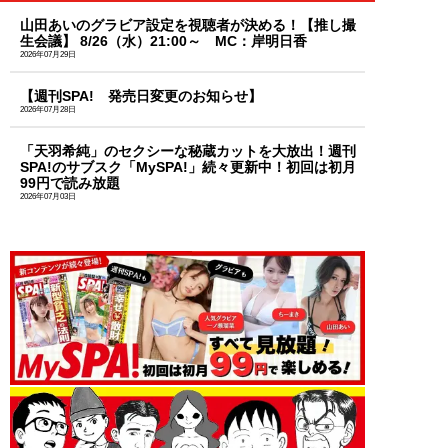
山田あいのグラビア設定を視聴者が決める！【推し撮
生会議】 8/26（水）21:00～ MC：岸明日香
2026年07月29日
【週刊SPA! 発売日変更のお知らせ】
2026年07月28日
「天羽希純」のセクシーな秘蔵カットを大放出！週刊
SPA!のサブスク「MySPA!」続々更新中！初回は初月
99円で読み放題
2026年07月03日