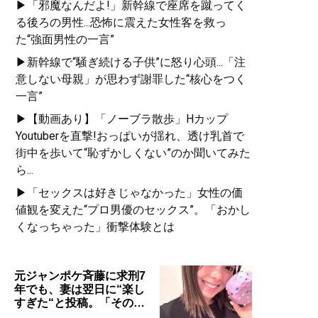
▶「邪魔なんだよ!」新幹線で座席を蹴ってく
る後ろの男性...恐怖に震えた女性客を救っ
た“強面男性の一言”
▶新幹線で“騒ぎ続ける子供”に怒り心頭...「注
意しない母親」が思わず謝罪した“核心をつく
一言”
▶【動画あり】「ノーブラ散歩」Hカップ
Youtuberを直撃!おっぱいが揺れ、透け乳首で
街中を歩いて“恥ずかしくない”のか聞いてみた
ら...
▶「セックスは好きじゃなかった」女性の価
値観を変えた“プロ男優のセックス”。「おかし
くなっちゃった」衝撃体験とは
元ジャンポケ斉藤に求刑7
年でも、妻は翌日に“楽し
すぎた“と投稿。「その…