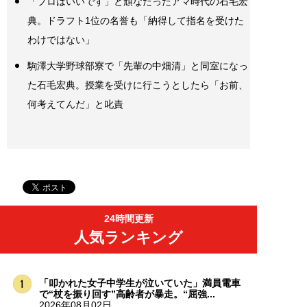
「プロはいいです」と頑なだったアマ時代の石毛宏
典。ドラフト1位の名誉も「納得して指名を受けた
わけではない」
駒澤大学野球部寮で「先輩の中畑清」と同室になっ
た石毛宏典。授業を受けに行こうとしたら「お前、
何考えてんだ」と叱責
24時間更新
人気ランキング
「叩かれた女子中学生が泣いていた」満員電車
で“杖を振り回す”高齢者が暴走。“屈強...
2026年08月02日