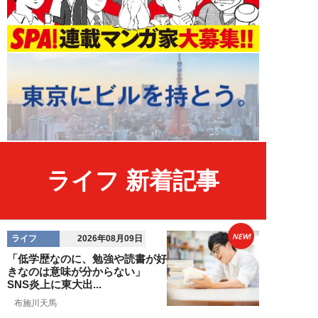
ライフ 新着記事
NEW!
ライフ
2026年08月09日
「低学歴なのに、勉強や読書が好
きなのは意味が分からない」
SNS炎上に東大出...
布施川天馬