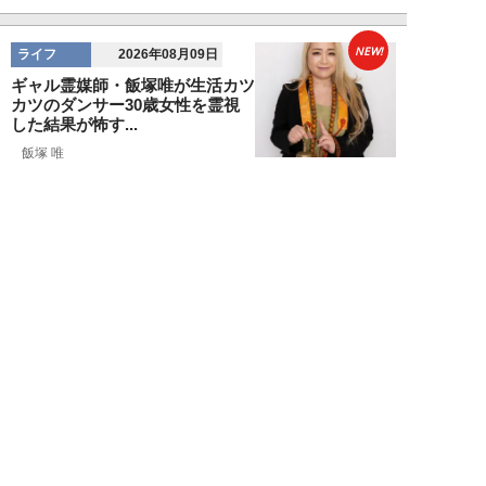
NEW!
ライフ
2026年08月09日
ギャル霊媒師・飯塚唯が生活カツ
カツのダンサー30歳女性を霊視
した結果が怖す...
飯塚 唯
NEW!
ライフ
2026年08月09日
「新しい家族にお金をかけたい」
父親の身勝手な言い分で家を追い
出された22才...
黒島暁生
NEW!
ライフ
2026年08月09日
『孤独のグルメ』原作者がアメリ
カンなハンバーガー屋で夢中にな
った“完全和風...