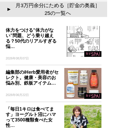
月3万円余分にためる［貯金の奥義］
▲
25の一覧へ
体力をつける“体力がな
い”問題、どう乗り越え
る？50代のリアルすぎる
悩…
2026年08月07日
編集部のiHerb愛用者がセ
レクト。健康・美容のお
悩み別、鉄板アイテム…
2026年06月22日
「毎日1キロは食べてま
す」ヨーグルト沼にハマ
って3500種類食べた女
性…