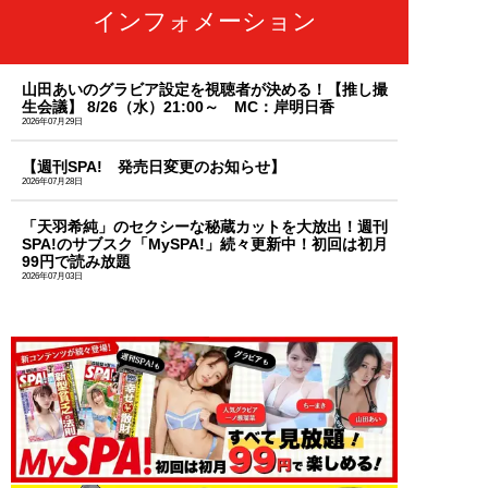
インフォメーション
山田あいのグラビア設定を視聴者が決める！【推し撮
生会議】 8/26（水）21:00～ MC：岸明日香
2026年07月29日
【週刊SPA! 発売日変更のお知らせ】
2026年07月28日
「天羽希純」のセクシーな秘蔵カットを大放出！週刊
SPA!のサブスク「MySPA!」続々更新中！初回は初月
99円で読み放題
2026年07月03日