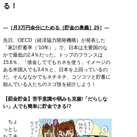
る！
―［
月3万円余分にためる［貯金の奥義］25
］―
先日、OECD（経済協力開発機構）が発表した
「家計貯蓄率（’10年）」で、日本は主要国のな
かで最低の2.4％だった。トップのフランスは
15.6％、「借金してでもカネを使う」イメージの
ある米国人でも3.4％と、日本を上回っているの
だ。そんななかでもネチネチ、コツコツと貯蓄に
励んでいる人たちのスゴ技を紹介しよう！
【罰金貯金】苦手意識や弱みも克服!「だらしな
い」人でも簡単に貯金できる!?
ちょ
っとし
た工夫