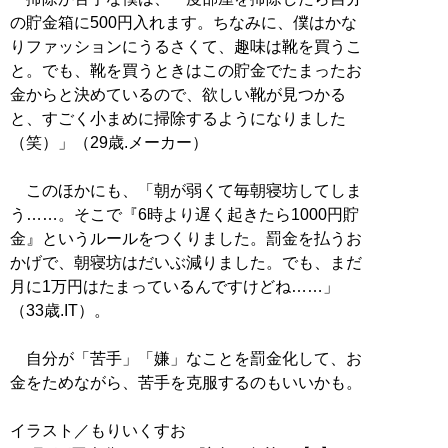
の貯金箱に500円入れます。ちなみに、僕はかな
りファッションにうるさくて、趣味は靴を買うこ
と。でも、靴を買うときはこの貯金でたまったお
金からと決めているので、欲しい靴が見つかる
と、すごく小まめに掃除するようになりました
（笑）」（29歳.メーカー）
このほかにも、「朝が弱くて毎朝寝坊してしま
う……。そこで『6時より遅く起きたら1000円貯
金』というルールをつくりました。罰金を払うお
かげで、朝寝坊はだいぶ減りました。でも、まだ
月に1万円はたまっているんですけどね……」
（33歳.IT）。
自分が「苦手」「嫌」なことを罰金化して、お
金をためながら、苦手を克服するのもいいかも。
イラスト／もりいくすお