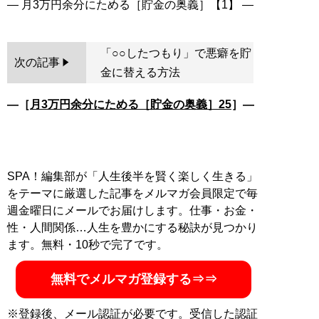
「○○したつもり」で悪癖を貯
次の記事
金に替える方法
―［
月3万円余分にためる［貯金の奥義］25
］―
SPA！編集部が「人生後半を賢く楽しく生きる」
をテーマに厳選した記事をメルマガ会員限定で毎
週金曜日にメールでお届けします。仕事・お金・
性・人間関係…人生を豊かにする秘訣が見つかり
ます。無料・10秒で完了です。
無料でメルマガ登録する⇒⇒
※登録後、メール認証が必要です。受信した認証