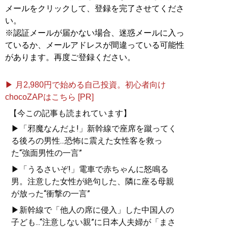
メールをクリックして、登録を完了させてくださ
い。
※認証メールが届かない場合、迷惑メールに入っ
ているか、メールアドレスが間違っている可能性
があります。再度ご登録ください。
▶ 月2,980円で始める自己投資。初心者向け
chocoZAPはこちら [PR]
【今この記事も読まれています】
▶「邪魔なんだよ!」新幹線で座席を蹴ってく
る後ろの男性...恐怖に震えた女性客を救っ
た“強面男性の一言”
▶「うるさいぞ!」電車で赤ちゃんに怒鳴る
男。注意した女性が絶句した、隣に座る母親
が放った“衝撃の一言”
▶新幹線で「他人の席に侵入」した中国人の
子ども...“注意しない親”に日本人夫婦が「まさ