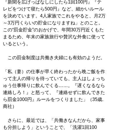
『新聞を広げっぱなしにしたら1回100円』『テ
レビをつけて寝たら500円』など、細かいルール
を決めています。4人家族でこれをやると、月2万
～3万円くらいの貯金になりますね」とのこと。
この“罰金貯金”のおかげで、年間30万円近くもた
まるため、年末の家族旅行や贅沢な外食に使って
いるという。
この罰金制度は共働き夫婦にも有効のようだ。
「私（妻）の仕事が早く終わったから晩ご飯を作
って主人の帰りを待っていても、主人はしょっち
ゅう仕事帰りに飲んでくる……。『遅くなるなら
連絡しろ！』と怒って、『連絡せずに飲んできた
ら罰金1000円』ルールをつくりました」（35歳.
商社）
さらに、最近では、「共働きなんだから、家事
も分担しよう」ということで、「洗濯1回100