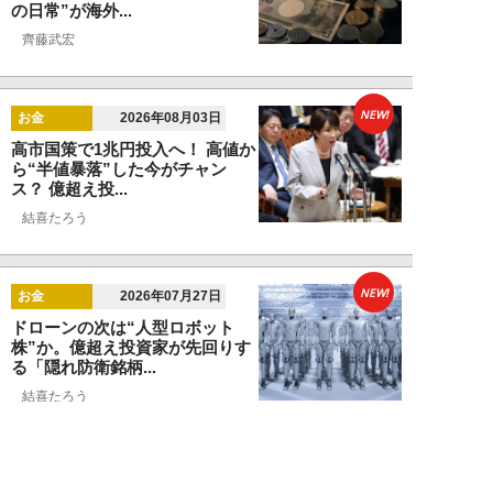
の日常”が海外...
齊藤武宏
NEW!
お金
2026年08月03日
高市国策で1兆円投入へ！ 高値か
ら“半値暴落”した今がチャン
ス？ 億超え投...
結喜たろう
NEW!
お金
2026年07月27日
ドローンの次は“人型ロボット
株”か。億超え投資家が先回りす
る「隠れ防衛銘柄...
結喜たろう
NEW!
お金
2026年07月27日