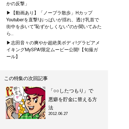
かの反撃」
▶【動画あり】「ノーブラ散歩」Hカップ
Youtuberを直撃!おっぱいが揺れ、透け乳首で
街中を歩いて“恥ずかしくない”のか聞いてみた
ら...
▶志田音々の爽やか超絶美ボディ!グラビアメ
イキングMySPA!限定ムービー公開!【旬撮ガ
ール】
この特集の次回記事
「○○したつもり」で
悪癖を貯金に替える方
法
2012.06.27