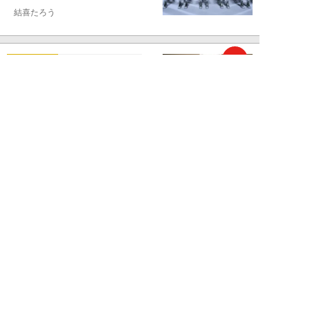
結喜たろう
NEW!
お金
2026年07月27日
父の遺産5000万円で兄弟が絶縁
「長男だから」「介護したのは
私」家族が“争...
渡辺智
NEW!
お金
2026年07月22日
元銀行員が明かす「お金持ちほど
やらないこと」本当に豊かな人に
は“共通点”が...
渡辺智