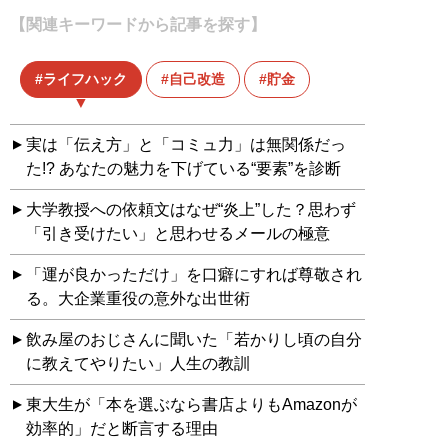
【関連キーワードから記事を探す】
ライフハック
自己改造
貯金
実は「伝え方」と「コミュ力」は無関係だっ
た!? あなたの魅力を下げている“要素”を診断
大学教授への依頼文はなぜ“炎上”した？思わず
「引き受けたい」と思わせるメールの極意
「運が良かっただけ」を口癖にすれば尊敬され
る。大企業重役の意外な出世術
飲み屋のおじさんに聞いた「若かりし頃の自分
に教えてやりたい」人生の教訓
東大生が「本を選ぶなら書店よりもAmazonが
効率的」だと断言する理由