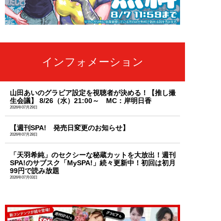
インフォメーション
山田あいのグラビア設定を視聴者が決める！【推し撮
生会議】 8/26（水）21:00～ MC：岸明日香
2026年07月29日
【週刊SPA! 発売日変更のお知らせ】
2026年07月28日
「天羽希純」のセクシーな秘蔵カットを大放出！週刊
SPA!のサブスク「MySPA!」続々更新中！初回は初月
99円で読み放題
2026年07月03日