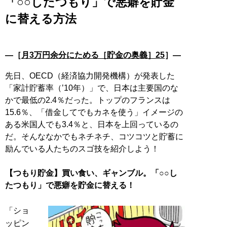
「○○したつもり」で悪癖を貯金
に替える方法
―［
月3万円余分にためる［貯金の奥義］25
］―
先日、OECD（経済協力開発機構）が発表した
「家計貯蓄率（’10年）」で、日本は主要国のな
かで最低の2.4％だった。トップのフランスは
15.6％、「借金してでもカネを使う」イメージの
ある米国人でも3.4％と、日本を上回っているの
だ。そんななかでもネチネチ、コツコツと貯蓄に
励んでいる人たちのスゴ技を紹介しよう！
【つもり貯金】買い食い、ギャンブル。「○○し
たつもり」で悪癖を貯金に替える！
「ショ
ッピン