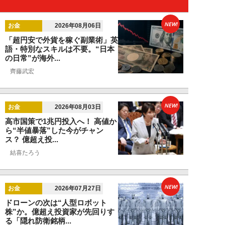
NEW!
お金
2026年08月06日
「超円安で外貨を稼ぐ副業術」英
語・特別なスキルは不要。“日本
の日常”が海外...
齊藤武宏
NEW!
お金
2026年08月03日
高市国策で1兆円投入へ！ 高値か
ら“半値暴落”した今がチャン
ス？ 億超え投...
結喜たろう
NEW!
お金
2026年07月27日
ドローンの次は“人型ロボット
株”か。億超え投資家が先回りす
る「隠れ防衛銘柄...