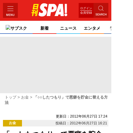
ログイン
会員登録
サブスク
新着
ニュース
エンタメ
ライフ
トップ
お金
「○○したつもり」で悪癖を貯金に替える方
法
更新日：2012年06月27日 17:24
お金
投稿日：2012年06月27日 16:21