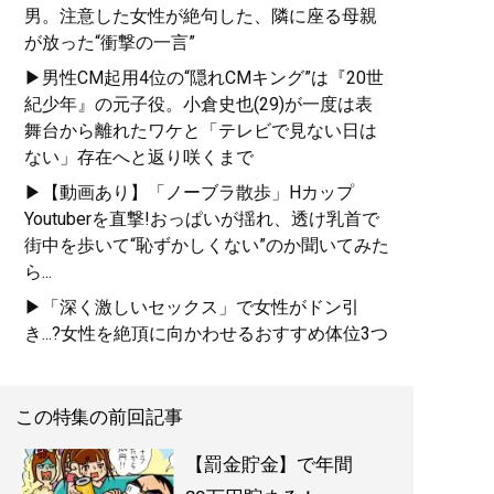
男。注意した女性が絶句した、隣に座る母親
が放った“衝撃の一言”
▶男性CM起用4位の“隠れCMキング”は『20世
紀少年』の元子役。小倉史也(29)が一度は表
舞台から離れたワケと「テレビで見ない日は
ない」存在へと返り咲くまで
▶【動画あり】「ノーブラ散歩」Hカップ
Youtuberを直撃!おっぱいが揺れ、透け乳首で
街中を歩いて“恥ずかしくない”のか聞いてみた
ら...
▶「深く激しいセックス」で女性がドン引
き...?女性を絶頂に向かわせるおすすめ体位3つ
この特集の前回記事
【罰金貯金】で年間