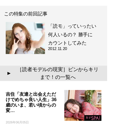
この特集の前回記事
「読モ」っていったい
何人いるの？ 勝手に
カウントしてみた
2012.11.20
［読者モデルの現実］ピンからキリ
▲
まで！の一覧へ
吉住「友達と出会えただ
けでめちゃ良い人生」36
歳のいま、若い頃からの
変…
2026年06月05日