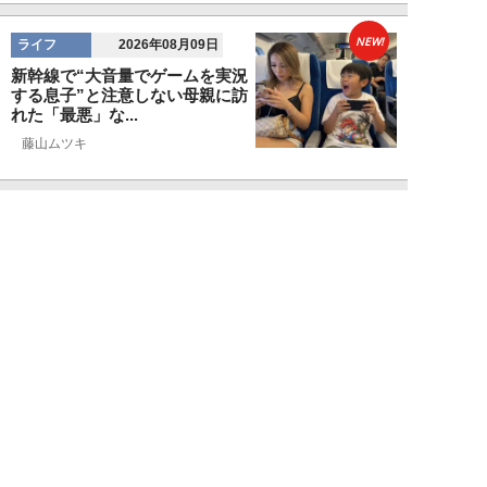
NEW!
ライフ
2026年08月09日
新幹線で“大音量でゲームを実況
する息子”と注意しない母親に訪
れた「最悪」な...
藤山ムツキ
NEW!
ライフ
2026年08月08日
「有名俳優でも“出禁”になる」
元ホテルマンが見た、残念な客の
共通点／「お客...
オオサキサオリ
NEW!
ライフ
2026年08月08日
120万円かけて「豊胸手術」した
33歳男性を直撃「ゲイでもな
い。性同一性障...