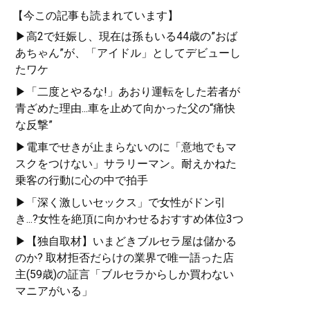
【今この記事も読まれています】
▶高2で妊娠し、現在は孫もいる44歳の”おば
あちゃん”が、「アイドル」としてデビューし
たワケ
▶「二度とやるな!」あおり運転をした若者が
青ざめた理由...車を止めて向かった父の“痛快
な反撃”
▶電車でせきが止まらないのに「意地でもマ
スクをつけない」サラリーマン。耐えかねた
乗客の行動に心の中で拍手
▶「深く激しいセックス」で女性がドン引
き...?女性を絶頂に向かわせるおすすめ体位3つ
▶【独自取材】いまどきブルセラ屋は儲かる
のか? 取材拒否だらけの業界で唯一語った店
主(59歳)の証言「ブルセラからしか買わない
マニアがいる」