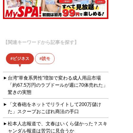
【関連キーワードから記事を探す】
ビジネス
読モ
台湾“草食系男性”増加で変わる成人用品市場
「約67.5万円のラブドールが週に70体売れた」
驚きの実態
「文春砲をネットでリライトして200万儲け
た」スクープおこぼれ商法の手口
松本人志報道で、文春はいくら儲かった？スキ
ャンダル報道は苦労に見合うか