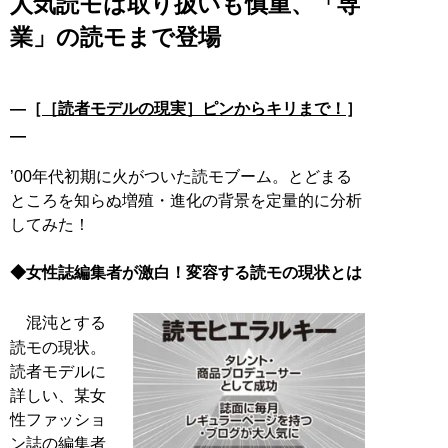
人気読モは取り扱いも慎重、「専
業」の読モまで登場
―［
［読者モデルの現実］ピンからキリまで！
］
―
’00年代初期に火がついた読モブーム。とどまる
ところを知らぬ増殖・進化の背景を定量的に分析
してみた！
◆女性誌編集者が激白！変容する読モの現状とは
混沌とする
読モの現状。
読者モデルに
詳しい、某女
性ファッショ
ン誌の編集者