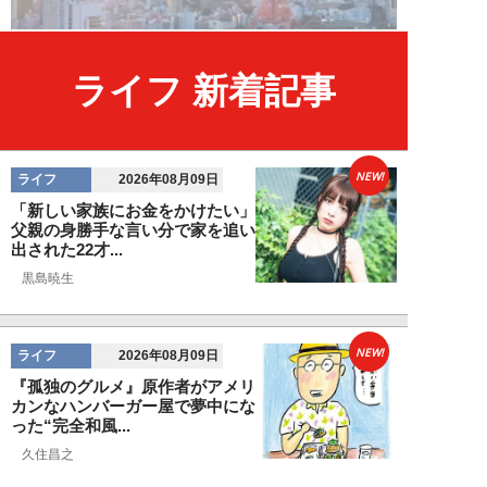
ライフ 新着記事
NEW!
ライフ
2026年08月09日
「新しい家族にお金をかけたい」
父親の身勝手な言い分で家を追い
出された22才...
黒島暁生
NEW!
ライフ
2026年08月09日
『孤独のグルメ』原作者がアメリ
カンなハンバーガー屋で夢中にな
った“完全和風...
久住昌之