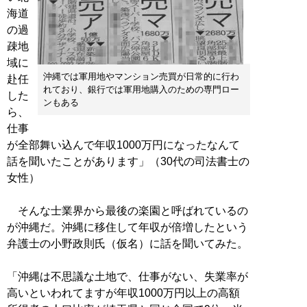
海道
の過
疎地
域に
沖縄では軍用地やマンション売買が日常的に行わ
赴任
れており、銀行では軍用地購入のための専門ロー
した
ンもある
ら、
仕事
が全部舞い込んで年収1000万円になったなんて
話を聞いたことがあります」（30代の司法書士の
女性）
そんな士業界から最後の楽園と呼ばれているの
が沖縄だ。沖縄に移住して年収が倍増したという
弁護士の小野政則氏（仮名）に話を聞いてみた。
「沖縄は不思議な土地で、仕事がない、失業率が
高いといわれてますが年収1000万円以上の高額