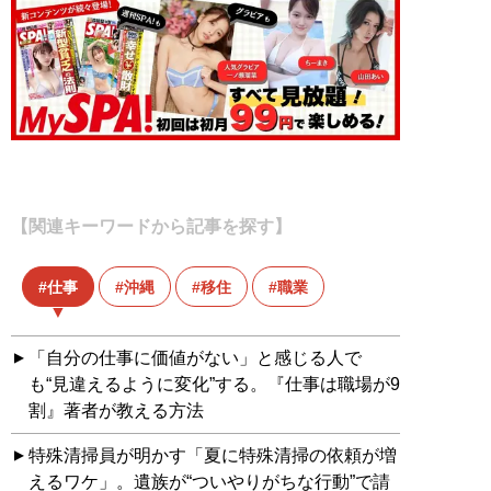
【関連キーワードから記事を探す】
仕事
沖縄
移住
職業
「自分の仕事に価値がない」と感じる人で
も“見違えるように変化”する。『仕事は職場が9
割』著者が教える方法
特殊清掃員が明かす「夏に特殊清掃の依頼が増
えるワケ」。遺族が“ついやりがちな行動”で請