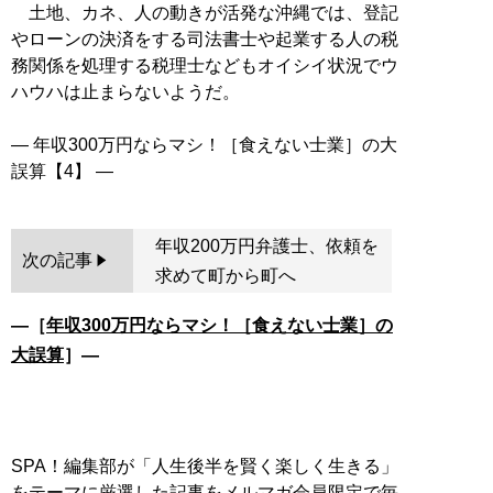
土地、カネ、人の動きが活発な沖縄では、登記
やローンの決済をする司法書士や起業する人の税
務関係を処理する税理士などもオイシイ状況でウ
ハウハは止まらないようだ。
― 年収300万円ならマシ！［食えない士業］の大
年収200万円弁護士、依頼を
次の記事
求めて町から町へ
―［
年収300万円ならマシ！［食えない士業］の
大誤算
］―
SPA！編集部が「人生後半を賢く楽しく生きる」
をテーマに厳選した記事をメルマガ会員限定で毎