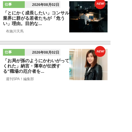
NEW!
仕事
2026年08月02日
「とにかく成長したい」コンサル
業界に群がる若者たちが「危う
い」理由。目的な...
布施川天馬
NEW!
仕事
2026年08月02日
「お局が孫のようにかわいがって
くれた」納言・薄幸が伝授す
る“職場の厄介者を...
週刊SPA！編集部
NEW!
仕事
2026年08月01日
「あの人がいるだけで精神的にな
ぜか削られる…」職場の“毒社
員”は追い出して...
週刊SPA！編集部