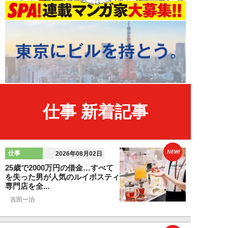
仕事 新着記事
NEW!
仕事
2026年08月02日
25歳で2000万円の借金…すべて
を失った男が人気のルイボスティ
専門店を全...
吉田一治