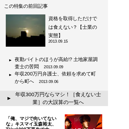
この特集の前回記事
資格を取得しただけで
は食えない？【士業の
実態】
2013.09.15
夜勤バイトのほうが高給!? 土地家屋調
査士の苦悶
2013.09.09
年収200万円弁護士、依頼を求めて町
から町へ
2013.09.06
年収300万円ならマシ！［食えない士
▲
業］の大誤算の一覧へ
「俺、マジで向いてない
な」キスマイ玉森裕太、