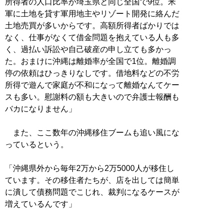
所得者の人口比率が埼玉県と同じ全国で9位。米
軍に土地を貸す軍用地主やリゾート開発に絡んだ
土地売買が多いからです。高額所得者ばかりでは
なく、仕事がなくて借金問題を抱えている人も多
く、過払い訴訟や自己破産の申し立ても多かっ
た。おまけに沖縄は離婚率が全国で1位。離婚調
停の依頼はひっきりなしです。借地料などの不労
所得で遊んで家庭が不和になって離婚なんてケー
スも多い。慰謝料の額も大きいので弁護士報酬も
バカになりません」
また、ここ数年の沖縄移住ブームも追い風にな
っているという。
「沖縄県外から毎年2万から2万5000人が移住し
ています。その移住者たちが、店を出しては簡単
に潰して債務問題でこじれ、裁判になるケースが
増えているんです」