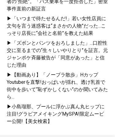
者の“拒絶”。「バス乗車を一度拒否した」密室
事件直前の新証言
▶「いつまで待たせるんだ!」若い女性店員に
文句を言う迷惑客は“まさかの人物”だった...こ
っそり店長に“会社と名前”を教えた結果
▶「ズボンとパンツをおろしました」...口腔性
交に至るまでの“生々しいやりとり”を証言。元
ジャンポケ斉藤被告が「同意があった」と信
じた理由
▶【動画あり】「ノーブラ散歩」Hカップ
Youtuberを直撃!おっぱいが揺れ、透け乳首で
街中を歩いて“恥ずかしくない”のか聞いてみた
ら...
▶小島瑠那、プールに浮かぶ真ん丸ヒップに
注目!グラビアメイキングMySPA!限定ムービ
ー公開!【美女検索】