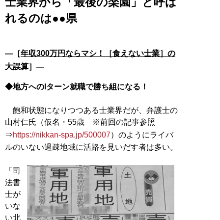
士業界から「最後の楽園」と呼ば
れるのは●●県
―［
年収300万円ならマシ！［食えない士業］の
大誤算
］―
◆地方へのIターン就職で勝ち組になる！
飽和状態になりつつある士業界だが、弁護士の
山村仁氏（仮名・55歳 ※前回の記事参照
⇒
https://nikkan-spa.jp/500007
）のようにライバ
ルのいない過疎地域に活路を見いだす者は多い。
「司
法書
士が
いな
い北