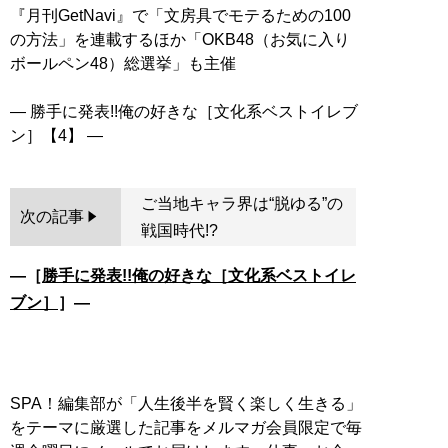
『月刊GetNavi』で「文房具でモテるための100
の方法」を連載するほか「OKB48（お気に入り
ボールペン48）総選挙」も主催
― 勝手に発表!!俺の好きな［文化系ベストイレブ
ご当地キャラ界は“脱ゆる”の
次の記事
戦国時代!?
―［
勝手に発表!!俺の好きな［文化系ベストイレ
ブン］
］―
SPA！編集部が「人生後半を賢く楽しく生きる」
をテーマに厳選した記事をメルマガ会員限定で毎