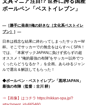
文具マニア注目!? 世界に誇る国産
ボールペン「ベストイレブン」
―［
勝手に発表!!俺の好きな［文化系ベストイレ
ブン］
］―
日本は残念な結果に終わってしまったサッカーW
杯。そこでサッカーでの無念をはらすべくSPA！
では、「本家ザックJAPANに負けず劣らずの超
オススメ！“俺的最強の布陣”をサッカー以外でつ
くったらどうなるか？」を企画。あらゆるジャン
ルで選出＆解説してもらった！
◆ボールペン・ベストイレブン「黒球JAPAN」
最強の布陣（監督：古川 耕）
⇒【画像】はコチラ https://nikkan-spa.jp/?
attachment_id=665460