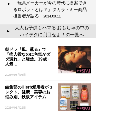
「玩具メーカーが今の時代に提案でき
るロボットとは？」タカラトミー商品
担当者が語る
2014.08.11
大人も子供もハマる おもちゃの中の
▲
ハイテクに刮目せよ！の一覧へ
朝ドラ『風、薫る』で
「病人役なのに色気がダ
ダ漏れ」と騒然。39歳・
人気…
2026年08月06日
編集部のiHerb愛用者がセ
レクト。健康・美容のお
悩み別、鉄板アイテム…
2026年06月22日