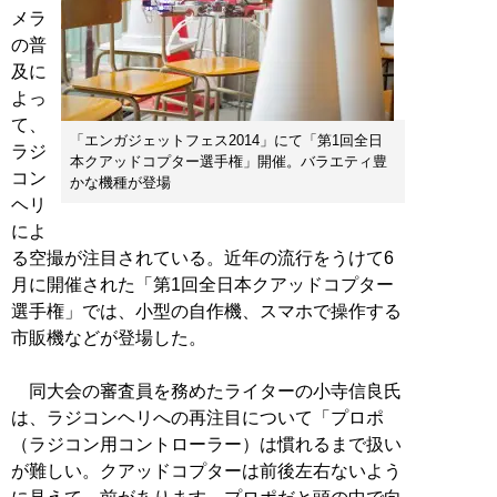
メラ
の普
及に
よっ
て、
「エンガジェットフェス2014」にて「第1回全日
ラジ
本クアッドコプター選手権」開催。バラエティ豊
コン
かな機種が登場
ヘリ
によ
る空撮が注目されている。近年の流行をうけて6
月に開催された「第1回全日本クアッドコプター
選手権」では、小型の自作機、スマホで操作する
市販機などが登場した。
同大会の審査員を務めたライターの小寺信良氏
は、ラジコンヘリへの再注目について「プロポ
（ラジコン用コントローラー）は慣れるまで扱い
が難しい。クアッドコプターは前後左右ないよう