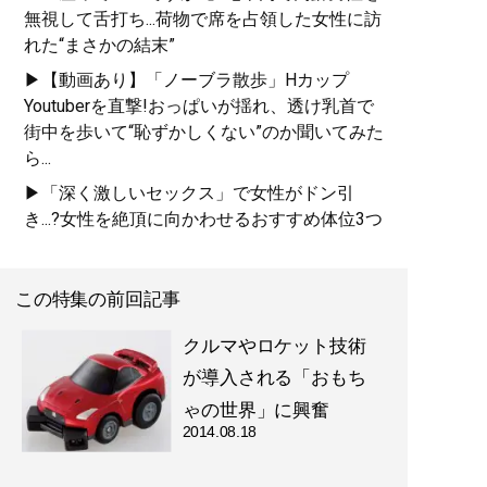
無視して舌打ち...荷物で席を占領した女性に訪
れた“まさかの結末”
▶【動画あり】「ノーブラ散歩」Hカップ
Youtuberを直撃!おっぱいが揺れ、透け乳首で
街中を歩いて“恥ずかしくない”のか聞いてみた
ら...
▶「深く激しいセックス」で女性がドン引
き...?女性を絶頂に向かわせるおすすめ体位3つ
この特集の前回記事
クルマやロケット技術
が導入される「おもち
ゃの世界」に興奮
2014.08.18