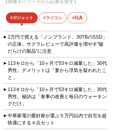
【関連キーワードから記事を探す】
ガジェット
ラジコン
玩具
1万円で買える「ノンブランド、30TBのSSD」
の正体。サクラレビューで高評価を増やす“嘘
だらけの製品”に注意
113キロから「10ヶ月で53キロ減量した」30代
男性。デメリットは「妻から浮気を疑われたこ
と」
113キロから「10ヶ月で53キロ減量した」30代
男性。秘訣は「食事の改善と毎日のウォーキン
グだけ」
中華家電の愛好家が選ぶ５万円以内で自宅を超
快適にする４点セット