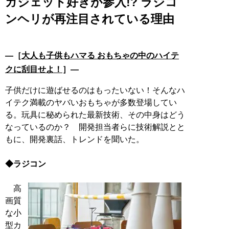
ガジェット好きが参入!? ラジコ
ンヘリが再注目されている理由
―［
大人も子供もハマる おもちゃの中のハイテ
クに刮目せよ！
］―
子供だけに遊ばせるのはもったいない！そんなハ
イテク満載のヤバいおもちゃが多数登場してい
る。玩具に秘められた最新技術、その中身はどう
なっているのか？ 開発担当者らに技術解説とと
もに、開発裏話、トレンドを聞いた。
◆ラジコン
高
画質
な小
型カ