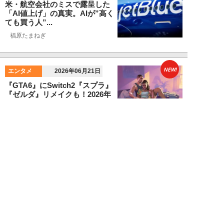
米・航空会社のミスで露呈した
「AI値上げ」の真実。AIが”高く
ても買う人”...
福原たまねぎ
NEW!
エンタメ
2026年06月21日
『GTA6』にSwitch2『スプラ』
『ゼルダ』リメイクも！2026年
下半...
卯月鮎
NEW!
デジタル
2026年06月18日
AIに作らせた資料が“ちっとも頭
に入らない”のはなぜ？米名門大
学がAIを「...
福原たまねぎ