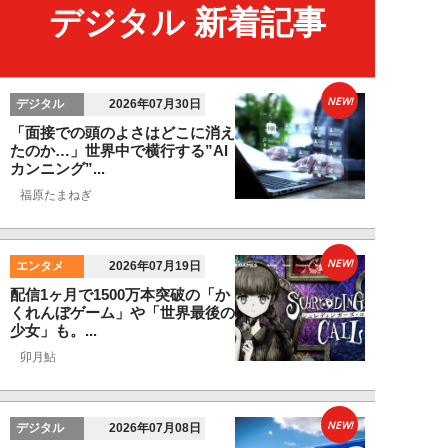
デジタル 新着記事
NEW!
デジタル
2026年07月30日
「面接での頭のよさはどこに消え
たのか…」世界中で横行する”AI
カンニング”...
福原たまねぎ
NEW!
エンタメ
2026年07月19日
配信1ヶ月で1500万本突破の「か
くれんぼゲーム」や「世界最後の
少女」も。...
卯月鮎
NEW!
デジタル
2026年07月08日