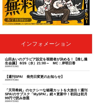
インフォメーション
山田あいのグラビア設定を視聴者が決める！【推し撮
生会議】 8/26（水）21:00～ MC：岸明日香
2026年07月29日
【週刊SPA! 発売日変更のお知らせ】
2026年07月28日
「天羽希純」のセクシーな秘蔵カットを大放出！週刊
SPA!のサブスク「MySPA!」続々更新中！初回は初月
99円で読み放題
2026年07月03日