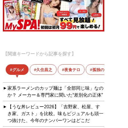
【関連キーワードから記事を探す】
グルメ
久住昌之
夜食テロ
孤独のグルメ
家系ラーメンのカップ麺は「全部同じ味」なの
か？ メーカー＆専門家に聞いた“差別化の正体”
【うな丼レビュー2026】「吉野家、松屋、す
き家、ガスト」を比較。味もビジュアルも頭一
つ抜けた、今年のナンバーワンはどこだ