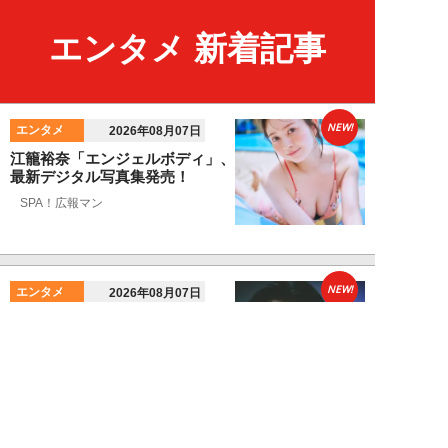
エンタメ 新着記事
NEW!
エンタメ
2026年08月07日
江籠裕奈「エンジェルボディ」、
最新デジタル写真集発売！
SPA！広報マン
NEW!
エンタメ
2026年08月07日
男性CM起用4位の“隠れCMキン
グ”は『20世紀少年』の元子役。
小倉史也（...
望月ふみ