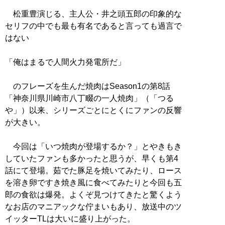
松重豊演じる、主人公・井之頭五郎の印象的な
セリフの中でも最も有名であると言っても過言で
はない
「俺はまるで人間火力発電所だ」
のフレーズを生んだ焼肉はSeason1の第8話
「神奈川県川崎市八丁畷の一人焼肉」（「つる
や」）以来、シリーズごとにとくにファンの反響
が大きい。
今回は「いつ焼肉が登場するか？」とやきもき
していたファンも多かったと思うが、早くも第4
話にて登場。茹でた豚足を焼いてみたり、ロース
を溶き卵ですき焼き風に食べてみたりと今回も五
郎の食欲は爆発。よくぞ見つけてきたと驚くよう
なお店のマニアックな佇まいもあり、放送中のツ
イッターTLは大いに盛り上がった。