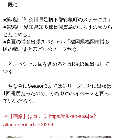
既に
●第3話「神奈川県足柄下郡箱根町のステーキ丼」
●第5話「愛知県知多郡日間賀島のしらすの天ぷら
とたこめし」
●真夏の博多出張スペシャル「福岡県福岡市博多
区の鯖ごまと若どりのスープ炊き」
とスペシャル回を含めると五郎は3回出張して
いる。
ちなみにSeason3まではシリーズごとに出張は
1回程度だったので、かなりのハイペースと言っ
ていいだろう。
⇒【画像】はコチラ https://nikkan-spa.jp/?
attachment_id=700289