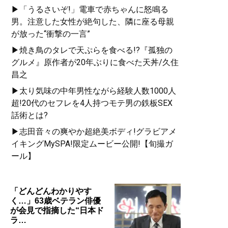
▶「うるさいぞ!」電車で赤ちゃんに怒鳴る
男。注意した女性が絶句した、隣に座る母親
が放った“衝撃の一言”
▶焼き鳥のタレで天ぷらを食べる!?『孤独の
グルメ』原作者が20年ぶりに食べた天丼/久住
昌之
▶太り気味の中年男性ながら経験人数1000人
超!20代のセフレを4人持つモテ男の鉄板SEX
話術とは?
▶志田音々の爽やか超絶美ボディ!グラビアメ
イキングMySPA!限定ムービー公開!【旬撮ガ
ール】
「どんどんわかりやす
く…」63歳ベテラン俳優
が会見で指摘した“日本ド
ラ…