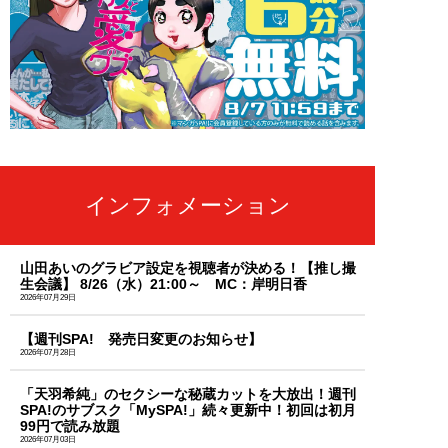
インフォメーション
山田あいのグラビア設定を視聴者が決める！【推し撮
生会議】 8/26（水）21:00～ MC：岸明日香
2026年07月29日
【週刊SPA! 発売日変更のお知らせ】
2026年07月28日
「天羽希純」のセクシーな秘蔵カットを大放出！週刊
SPA!のサブスク「MySPA!」続々更新中！初回は初月
99円で読み放題
2026年07月03日