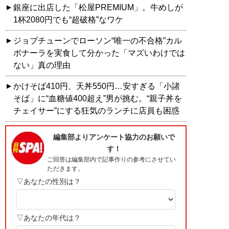
銀座に出店した「松屋PREMIUM」。牛めしが
1杯2080円でも“超破格”なワケ
ジョブチューンでローソン“唯一の不合格”カル
ボナーラを実食して分かった「マズいわけでは
ない」真の理由
かけそば410円、天丼550円…安すぎる「小諸
そば」に“血糖値400超え”男が挑む。“親子丼を
チェイサー”にする狂気のランチに店員も困惑