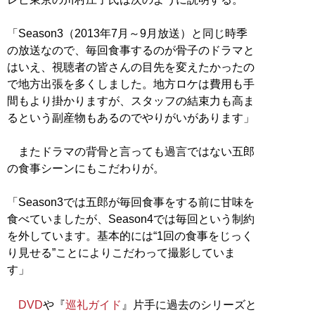
「Season3（2013年7月～9月放送）と同じ時季
の放送なので、毎回食事するのが骨子のドラマと
はいえ、視聴者の皆さんの目先を変えたかったの
で地方出張を多くしました。地方ロケは費用も手
間もより掛かりますが、スタッフの結束力も高ま
るという副産物もあるのでやりがいがあります」
またドラマの背骨と言っても過言ではない五郎
の食事シーンにもこだわりが。
「Season3では五郎が毎回食事をする前に甘味を
食べていましたが、Season4では毎回という制約
を外しています。基本的には“1回の食事をじっく
り見せる”ことによりこだわって撮影していま
す」
DVD
や『
巡礼ガイド
』片手に過去のシリーズと