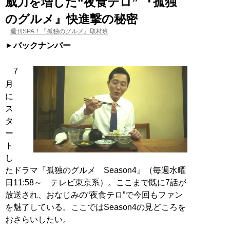
威力を増した“夜食テロ” 『孤独
のグルメ』快進撃の秘密
週刊SPA！『孤独のグルメ』取材班
バックナンバー
7
月
に
ス
タ
ー
ト
し
たドラマ『孤独のグルメ Season4』（毎週水曜
日11:58～ テレビ東京系）。ここまで既に7話が
放送され、おなじみの“夜食テロ”で今回もファン
を魅了している。ここではSeason4の見どころを
おさらいしたい。