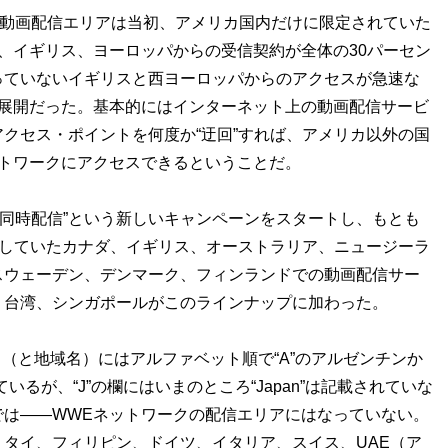
る動画配信エリアは当初、アメリカ国内だけに限定されていた
、イギリス、ヨーロッパからの受信契約が全体の30パーセン
っていないイギリスと西ヨーロッパからのアクセスが急速な
の展開だった。基本的にはインターネット上の動画配信サービ
クセス・ポイントを何度か“迂回”すれば、アメリカ以外の国
トワークにアクセスできるということだ。
に同時配信”という新しいキャンペーンをスタートし、もとも
定していたカナダ、イギリス、オーストラリア、ニュージーラ
スウェーデン、デンマーク、フィンランドでの動画配信サー
、台湾、シンガポールがこのラインナップに加わった。
名（と地域名）にはアルファベット順で“A”のアルゼンチンか
いるが、“J”の欄にはいまのところ“Japan”は記載されていな
では――WWEネットワークの配信エリアにはなっていない。
タイ、フィリピン、ドイツ、イタリア、スイス、UAE（ア