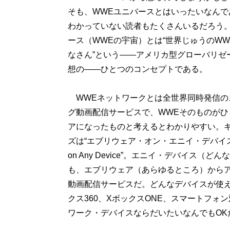
そも、WWEユニバースとはいったいなんで
わかっていない読者もたくさんいるだろう。
ース（WWEの宇宙）とは“世界じゅうのW
なさん”という――アメリカ型グローバリゼ
想の――ひとつのコンセプトである。
WWEネットワークとは全世界同時発信の
グ動画配信サービスで、WWEそのものがひ
アになったものと考えるとわかりやすい。
ズは“エブリウェア・オン・エニイ・デバイスEv
on Any Device”。エニイ・デバイス（ど
も、エブリウェア（あらゆるところ）から
動画配信サービスだ。どんなデバイスが使え
クス360、XボックスONE、スマートフォ
ワーク・デバイスならだいたいなんでもOK