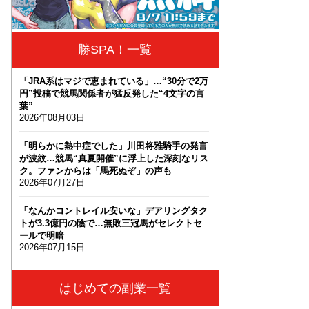
勝SPA！一覧
「JRA系はマジで恵まれている」…“30分で2万
円”投稿で競馬関係者が猛反発した“4文字の言
葉”
2026年08月03日
「明らかに熱中症でした」川田将雅騎手の発言
が波紋…競馬“真夏開催”に浮上した深刻なリス
ク。ファンからは「馬死ぬぞ」の声も
2026年07月27日
「なんかコントレイル安いな」デアリングタク
トが3.3億円の陰で…無敗三冠馬がセレクトセ
ールで明暗
2026年07月15日
はじめての副業一覧