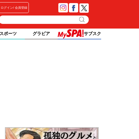
ログイン
会員登録
スポーツ
グラビア
サブスク