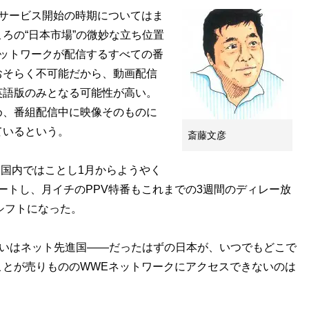
サービス開始の時期についてはま
ろの“日本市場”の微妙な立ち位置
ットワークが配信するすべての番
おそらく不可能だから、動画配信
英語版のみとなる可能性が高い。
め、番組配信中に映像そのものに
ているという。
斎藤文彦
本国内ではことし1月からようやく
ートし、月イチのPPV特番もこれまでの3週間のディレー放
シフトになった。
るいはネット先進国――だったはずの日本が、いつでもどこで
ことが売りもののWWEネットワークにアクセスできないのは