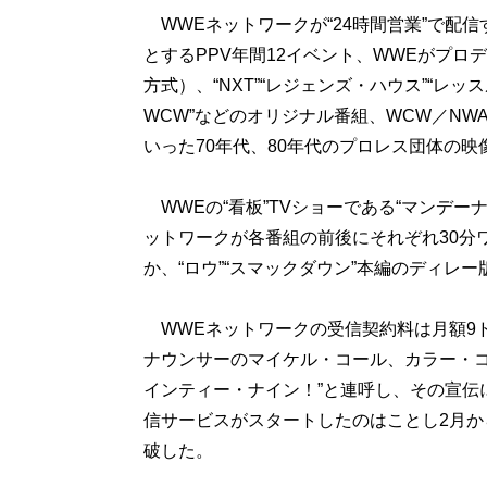
WWEネットワークが“24時間営業”で配信
とするPPV年間12イベント、WWEがプロ
方式）、“NXT”“レジェンズ・ハウス”“レ
WCW”などのオリジナル番組、WCW／NWA
いった70年代、80年代のプロレス団体の映
WWEの“看板”TVショーである“マンデー
ットワークが各番組の前後にそれぞれ30分
か、“ロウ”“スマックダウン”本編のディレ
WWEネットワークの受信契約料は月額9ドル
ナウンサーのマイケル・コール、カラー・コ
インティー・ナイン！”と連呼し、その宣伝
信サービスがスタートしたのはことし2月か
破した。