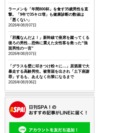
ラーメンを「年間800杯」を食す35歳男性を直
撃。「9年で35キロ増」も健康診断の数値は
「悪くない」
2026年08月07日
「邪魔なんだよ！」新幹線で座席を蹴ってくる
後ろの男性…恐怖に震えた女性客を救った“強
面男性の一言”
2026年08月07日
「グラスを壁に叩きつけ粉々に…」居酒屋で大
暴走する高齢男性。被害届を出され「土下座謝
罪」するも、あえなく出禁になるまで
2026年08月06日