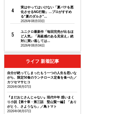
実はやってはいけない「夏バテを悪
化させるNG行動」…プロがすすめ
る“夏のダルさ”...
2026年08月03日
ユニクロ最新作「毎回完売が出るほ
ど人気」「高級感のある見栄え」絶
対に買い逃しては...
2026年08月04日
ライフ 新着記事
自分が絶ってしまったもう一つの人生を思いな
がら、限定50食のランチロース定食を食べた／
カツセマサヒコ
2026年08月07日
『まだおじさんじゃない』現代中年 惑いまく
り小説【第十章・第三話 堅山賢一編】「あり
がとう、さようなら」／鳥トマト
2026年08月07日