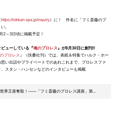
（
https://nikkan-spa.jp/inquiry
）に！ 件名に「フミ斎藤のプ
さい。
月2～3日頃に掲載予定！
タビューしている『
俺のプロレス
』が8月30日に創刊!!
のプロレス
』（扶桑社刊）では、表紙＆特集でハルク・ホー
の思い出話やプライベートでのあれこれまで、プロレスファ
E世界王座奪取！――「フミ斎藤のプロレス講座」第...