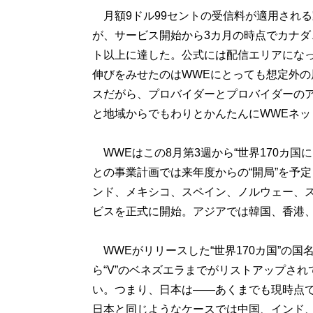
月額9ドル99セントの受信料が適用され
が、サービス開始から3カ月の時点でカナダ
ト以上に達した。公式には配信エリアにな
伸びをみせたのはWWEにとっても想定外
スだがら、プロバイダーとプロバイダーのア
と地域からでもわりとかんたんにWWEネッ
WWEはこの8月第3週から“世界170カ国
との事業計画では来年度からの“開局”を予
ンド、メキシコ、スペイン、ノルウェー、
ビスを正式に開始。アジアでは韓国、香港
WWEがリリースした“世界170カ国”の国
ら“V”のベネズエラまでがリストアップされて
い。つまり、日本は――あくまでも現時点
日本と同じようなケースでは中国、インド、