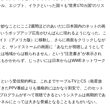
ル、エジプト、イラクといった国々も“世界170カ国”のリス
妙なことにここ2週間ほどのあいだに日本国内のネットの画
”というポップアップ広告がひんぱんに現れるようになった。こ
サイト（アメリカ版）に移動し、さらに画面をクリックしなが
着くと、サンドストームの画面に「あなたが視聴しようとして
は地域からは観られません」という“注意書き”が表示され
にもかかわらず、じっさいには日本からはWWEネットワーク
）という受信契約料は、これまでケーブルTVとCS（衛星放
きたPPV番組よりも価格的にはかなり割安で、このセット
料プログラムがすべて視聴できるというシステムは画期的であ
ンネルにとっては大きな脅威となることもまちがいない。