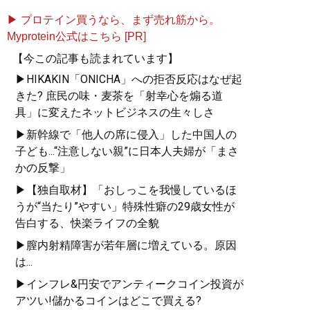
▶ プロテイン買うなら、まず売れ筋から。
Myprotein公式はこちら [PR]
【今この記事も読まれています】
▶HIKAKIN「ONICHA」への拒否反応はなぜ起
きた? 庶民の味・麦茶を「射幸心を煽る道
具」に変えたネットビジネスの生々しさ
▶新幹線で「他人の席に侵入」した中国人の
子ども...“注意しない親”に日本人夫婦が「まさ
かの反撃」
▶【独自取材】「おしっこを我慢しているほ
うが“当たり”やすい」特殊性癖の29歳女性が
告白する、快楽ライフの全貌
▶膣内射精障害が若年層に増えている。原因
は...
▶インフレ&円安でアンティークコイン投資が
アツい!儲かるコインはどこで買える?