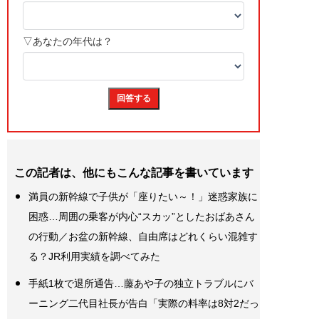
この記者は、他にもこんな記事を書いています
満員の新幹線で子供が「座りたい～！」迷惑家族に
困惑…周囲の乗客が内心“スカッ”としたおばあさん
の行動／お盆の新幹線、自由席はどれくらい混雑す
る？JR利用実績を調べてみた
手紙1枚で退所通告…藤あや子の独立トラブルにバ
ーニング二代目社長が告白「実際の料率は8対2だっ