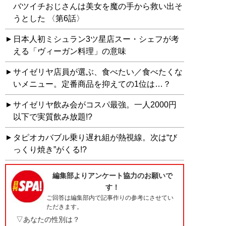
バツイチおじさんは美女を魔の手から救い出そ
うとした 〈第6話〉
日本人初ミシュラン3ツ星店スー・シェフが考
える「ヴィーガン料理」の意味
サイゼリヤ店員が選ぶ、食べたい／食べたくな
いメニュー。定番商品を抑えての1位は…？
サイゼリヤ飲み会がコスパ最強。一人2000円
以下で実質飲み放題!?
タピオカバブル乗り遅れ組が熱視線。次は“び
っくり焼き”がくる!?