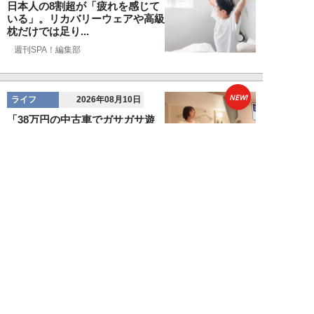
日本人の8割超が「疲れを感じて
いる」。リカバリーウェアや高級
枕だけでは足り...
週刊SPA！編集部
NEW!
ライフ
2026年08月10日
「38万円の中古車でガサガサ遊
ぶ」人気女性キャンパーが提唱す
る車中泊スタイ...
浜田哲男
NEW!
ライフ
2026年08月10日
「自分は詐欺を見抜ける」と過信
する人こそ危ない。「普通っぽい
女性」にハメら...
橋本未来