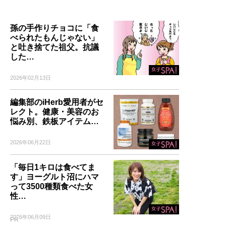
孫の手作りチョコに「食
べられたもんじゃない」
と吐き捨てた祖父。抗議
した…
2026年02月13日
編集部のiHerb愛用者がセ
レクト。健康・美容のお
悩み別、鉄板アイテム…
2026年06月22日
「毎日1キロは食べてま
す」ヨーグルト沼にハマ
って3500種類食べた女
性…
2026年06月09日
PR