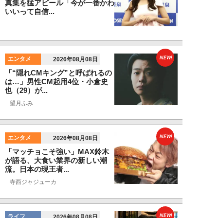
真集を猛アピール「今が一番かわ
いいって自信...
NEW!
エンタメ
2026年08月08日
「“隠れCMキング”と呼ばれるの
は…」男性CM起用4位・小倉史
也（29）が...
望月ふみ
NEW!
エンタメ
2026年08月08日
「マッチョこそ強い」MAX鈴木
が語る、大食い業界の新しい潮
流。日本の現王者...
寺西ジャジューカ
NEW!
ライフ
2026年08月08日