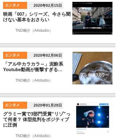
エンタメ
2020年02月15日
映画「007」シリーズ、今さら聞
けない基本をおさらい
TND幽介（A4studio）
エンタメ
2020年02月06日
「アル中カラカラ～」泥酔系
Youtube動画が衝撃すぎる…
TND幽介（A4studio）
エンタメ
2020年01月29日
グラミー賞で3部門受賞“リゾ”っ
て何者？ 体型批判をポジティブ
に圧倒
TND幽介（A4studio）