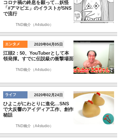
コロナ禍の終息を願って…妖怪
「#アマビエ」のイラストがSNS
で流行
TND幽介（A4studio）
エンタメ
2020年04月05日
江頭2：50、YouTuberとして本
領発揮。すでに伝説級の衝撃場面
TND幽介（A4studio）
ライフ
2020年02月24日
ひよこがにわとりに進化…SNS
で大反響のアイディア工作、創作
秘話
TND幽介（A4studio）