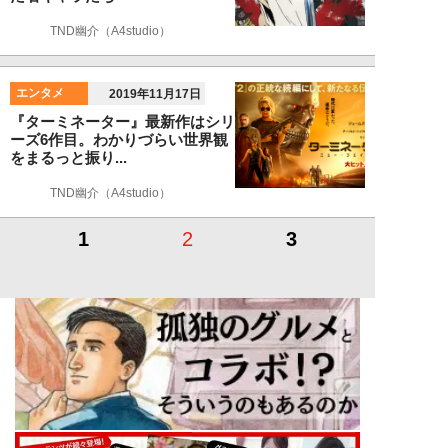
TND幽介（A4studio）
エンタメ
2019年11月17日
『ターミネーター』最新作はシリ
ーズ6作目。わかりづらい世界観
をまるっと振り...
TND幽介（A4studio）
1
2
3