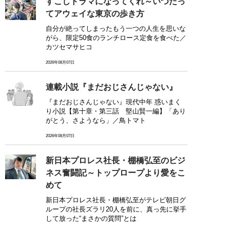
すこしドラマになってくれ～いつだっ
てアウェイな東京の歩き方
自分が絶ってしまったもう一つの人生を思いな
がら、限定50食のランチロース定食を食べた／
カツセマサヒコ
2026年08月07日
連載小説『まだおじさんじゃない』
『まだおじさんじゃない』現代中年 惑いまく
り小説【第十章・第三話 堅山賢一編】「あり
がとう、さようなら」／鳥トマト
2026年08月07日
新日本プロレス社長・棚橋弘至のビジ
ネス奮闘記～トップロープより愛をこ
めて
新日本プロレス社長・棚橋弘至がテレビ朝日グ
ループの社長ズラリ20人を前に、真っ先に挙手
して放った“まさかの質問”とは