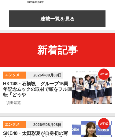
2026年08月06日
連載一覧を見る
新着記事
NEW!
エンタメ
2026年08月08日
HKT48・石橋颯、グループ15周
年記念ムックの取材で頭をフル回
転「どうや...
須田紫苑
NEW!
エンタメ
2026年08月08日
SKE48・太田彩夏が自身初の写