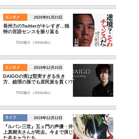
エンタメ
2020年01月23日
長州力のTwitterがキレすぎ…独
特の言語センスを振り返る
TND幽介（A4studio）
エンタメ
2019年12月15日
DAIGOの実は堅実すぎる生き
方、総理の孫でも庶民派を貫く!?
TND幽介（A4studio）
ライフ
2019年12月12日
『ルパン三世』五ェ門の声優・井
上真樹夫さんが死去。今まで演じ
た名キャラたち