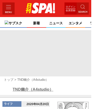
ログイン
会員登録
サブスク
新着
ニュース
エンタメ
ライフ
トップ
TND幽介（A4studio）
TND幽介（A4studio）
ライフ
2020年04月20日