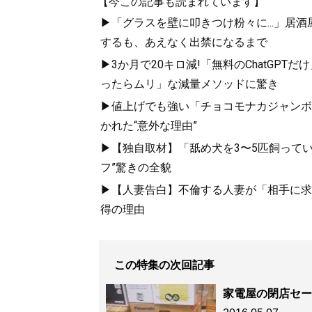
【今この記事も読まれています】
▶「グラスを壁に叩きつけ粉々に...」居
するも、あえなく出禁になるまで
▶3か月で20キロ減!「無料のChatGP
ったらムリ」な減量メソッドに驚き
▶値上げでも強い「チョコモナカジャンボ」
かれた“意外な理由”
▶【独自取材】「舐め犬を3〜5匹飼って
フ”驚きの全貌
▶【人妻告白】不倫する人妻が「相手に求め
得の理由
この特集の次回記事
家電屋の閉店セー