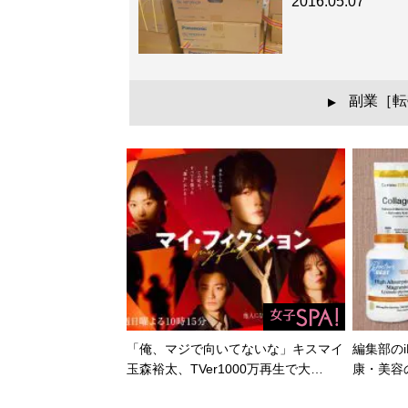
2016.05.07
副業［転
▲
「俺、マジで向いてないな」キスマイ
編集部のi
玉森裕太、TVer1000万再生で大…
康・美容