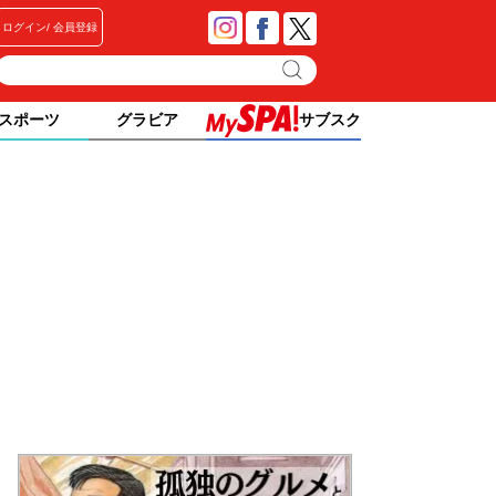
ログイン
会員登録
スポーツ
グラビア
サブスク