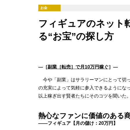
お金
フィギュアのネット転
る“お宝”の探し方
―［
副業［転売］で月10万円稼ぐ
］―
今や「副業」はサラリーマンにとって切っ
の充実によって気軽に参入できるようになっ
以上稼ぎ出す賢者たちにそのコツを聞いた
熱心なファンに価値のある
――フィギュア【月の儲け：20万円】