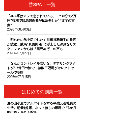
勝SPA！一覧
「JRA系はマジで恵まれている」…“30分で2万
円”投稿で競馬関係者が猛反発した“4文字の言
葉”
2026年08月03日
「明らかに熱中症でした」川田将雅騎手の発言
が波紋…競馬“真夏開催”に浮上した深刻なリス
ク。ファンからは「馬死ぬぞ」の声も
2026年07月27日
「なんかコントレイル安いな」デアリングタク
トが3.3億円の陰で…無敗三冠馬がセレクトセ
ールで明暗
2026年07月15日
はじめての副業一覧
夏の山小屋でアルバイトをする44歳元会社員の
生活。朝4時起床、ネット無しの環境で「3か月
80万円」を丸々貯金