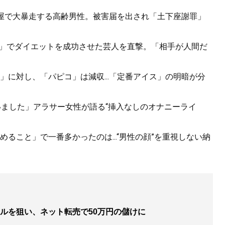
酒屋で大暴走する高齢男性。被害届を出され「土下座謝罪」
Tだけ」でダイエットを成功させた芸人を直撃。「相手が人間だ
に対し、「パピコ」は減収...「定番アイス」の明暗が分
いました」アラサー女性が語る“挿入なしのオナニーライ
ること」で一番多かったのは...“男性の顔”を重視しない納
ルを狙い、ネット転売で50万円の儲けに