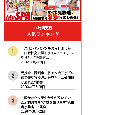
24時間更新
人気ランキング
「ズボンとパンツをおろしました」
…口腔性交に至るまでの“生々しい
やりとり”を証言...
2026年08月03日
元捜査一課刑事・佐々木成三が「40
歳で警察官を辞めたワケ」…価値観
が崩れた“被害...
2026年07月28日
「叩かれた女子中学生が泣いてい
た」満員電車で“杖を振り回す”高齢
者が暴走。“屈強...
2026年08月02日