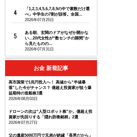
「1,2,3,4,5,6,7,8,9の中で素数だけ選
べ」中学生の7割が誤答。全国...
2026年07月25日
ある朝、玄関のドアがなぜか開かな
い…20代女性が“数センチの隙間”か
ら見たものの...
2026年07月31日
お金 新着記事
高市国策で1兆円投入へ！ 高値から“半値暴
落”した今がチャンス？ 億超え投資家が狙う爆
益期待の造船株3選
2026年08月03日
ドローンの次は“人型ロボット株”か。億超え投
資家が先回りする「隠れ防衛銘柄」2選
2026年07月27日
父の遺産5000万円で兄弟が絶縁「長男だから」